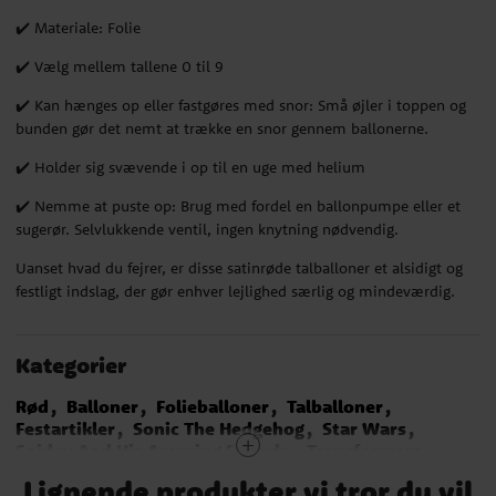
✔️ Materiale: Folie
✔️ Vælg mellem tallene 0 til 9
✔️ Kan hænges op eller fastgøres med snor: Små øjler i toppen og
bunden gør det nemt at trække en snor gennem ballonerne.
✔️ Holder sig svævende i op til en uge med helium
✔️ Nemme at puste op: Brug med fordel en ballonpumpe eller et
sugerør. Selvlukkende ventil, ingen knytning nødvendig.
Uanset hvad du fejrer, er disse satinrøde talballoner et alsidigt og
festligt indslag, der gør enhver lejlighed særlig og mindeværdig.
Kategorier
Rød
Balloner
Folieballoner
Talballoner
Festartikler
Sonic The Hedgehog
Star Wars
Spidey And His Amazing Friends
Transformers
Super Mario Fødselsdag
Spiderman
Avengers
Lignende produkter vi tror du vil
Byggeklodser fødselsdag
Pippi Langstrømpe