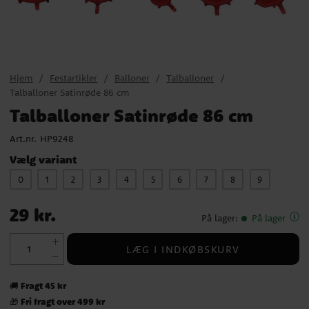
Hjem
Festartikler
Balloner
Talballoner
Talballoner Satinrøde 86 cm
Talballoner Satinrøde 86 cm
Art.nr.
HP9248
Vælg variant
0
1
2
3
4
5
6
7
8
9
Pris
:
29 kr.
29 kr.
På lager
:
På lager
LÆG I INDKØBSKURV
Fragt 45 kr
🚚
Fri fragt over 499 kr
🎁