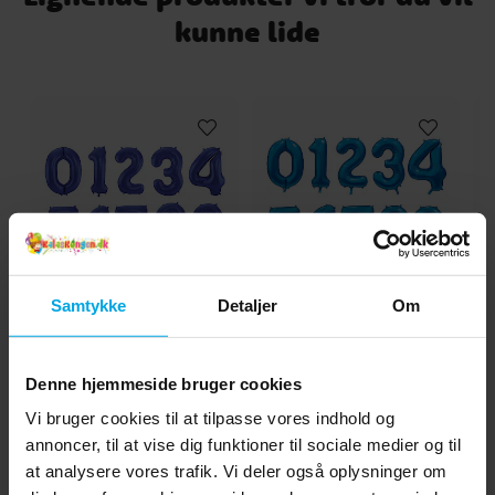
Gaming Party
LEGO Ninjago
kunne lide
Samtykke
Detaljer
Om
Talballoner Mat
Talballoner Satinblå 86
Mørkeblå 86 cm
cm
Denne hjemmeside bruger cookies
29 kr.
29 kr.
Pris
:
29 kr.
Pris
:
29 kr.
Vi bruger cookies til at tilpasse vores indhold og
GÅ TIL
GÅ TIL
annoncer, til at vise dig funktioner til sociale medier og til
at analysere vores trafik. Vi deler også oplysninger om