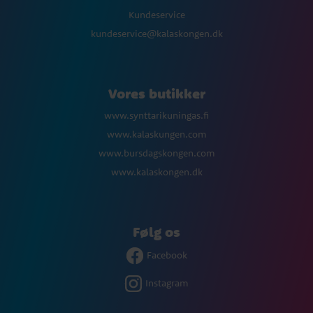
Kundeservice
kundeservice@kalaskongen.dk
Vores butikker
www.synttarikuningas.fi
www.kalaskungen.com
www.bursdagskongen.com
www.kalaskongen.dk
Følg os
Facebook
Instagram