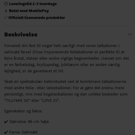
Leveringstid 2-3 hverdage
⏱️
Betal med MobilePay
📱
Officielt licenserede produkter
✅
Beskrivelse
Forvandl din fest til noget helt særligt med vores talballoner i
satinrød farve! Disse imponerende folieballoner er perfekte til at
fejre årstal, datoer eller andre vigtige begivenheder. Uanset om det
er en fødselsdag, bryllupsdag, jubilæum eller en anden særlig
lejlighed, er de garanteret et hit.
Skab en spektakulær ballonbuket ved at kombinere talballonerne
med andre folie- eller latexballoner. For at gøre det endnu mere
personligt, mix med bogstavballoner og dan unikke beskeder som
"TILLYKKE 50" eller "LOVE 25".
Egenskaber og fakta:
✔️ Størrelse: 86 cm høje
✔️ Farve: Satinrød