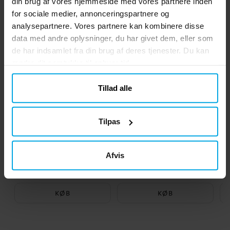
din brug af vores hjemmeside med vores partnere inden
Andre købte også
for sociale medier, annonceringspartnere og
analysepartnere. Vores partnere kan kombinere disse
data med andre oplysninger, du har givet dem, eller som
de har indsamlet fra din brug af deres tjenester. Du kan
ændre dit samtykke til enhver tid.
Tillad alle
Tilpas
Serpentiner - Hvid
Balloner - Pink 10 stk
Afvis
15 kr.
19 kr.
Pris
:
15 kr.
Pris
:
19 kr.
KØB
KØB