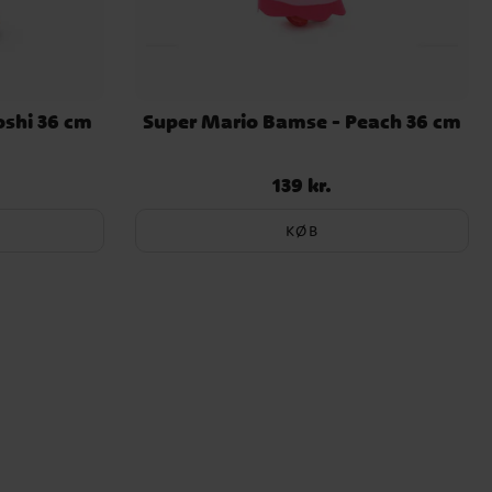
oshi 36 cm
Super Mario Bamse - Peach 36 cm
139 kr.
Pris
:
139 kr.
KØB