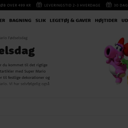
KØB OVER 499 KR
LEVERINGSTID 2-3 HVERDAGE
30 DAG
ER
BAGNING
SLIK
LEGETØJ & GAVER
HØJTIDER
UD
ario Fødselsdag
elsdag
 du kommet til det rigtige
startikler med Super Mario
r til festlige dekorationer og
rio. Vi har selvfølgelig også
hør!
ikler, vi har også et stort
ødselsdagsgave! Vi har blandt
per Mario Bros.