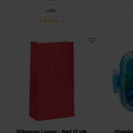
KØB
2
Slikposer i papir - Rød 12 stk
Viskel