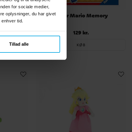
nden for sociale medier,
e oplysninger, du har givet
il, Super
Super Mario Memory
 enhver tid.
ikker
129 kr.
Pris
:
129 kr.
Tillad alle
KØB