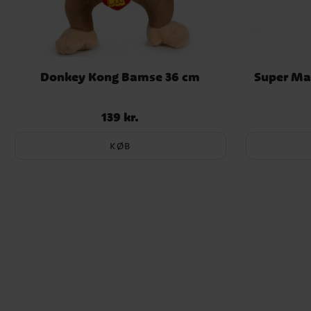
Donkey Kong Bamse 36 cm
Super Ma
139 kr.
Pris
:
139 kr.
KØB