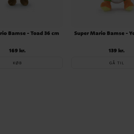
rio Bamse - Toad 36 cm
Super Mario Bamse - Y
169 kr.
139 kr.
Pris
:
169 kr.
Pris
:
139 kr.
KØB
GÅ TIL