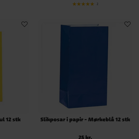
2
ul 12 stk
Slikposar i papir - Mørkeblå 12 stk
25 kr.
Pris
:
25 kr.