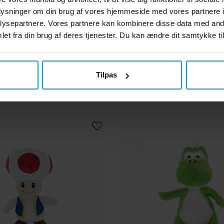
oplysninger om din brug af vores hjemmeside med vores partnere i
ysepartnere. Vores partnere kan kombinere disse data med andr
rger Puslespil, Super
Ravensburger Puslesp
et fra din brug af deres tjenester. Du kan ændre dit samtykke til
enture 200 brikker XXL
Mario Fun 100 br
99 kr.
99 kr.
Pris
:
99 kr.
Pris
:
99 kr.
Tilpas
KØB
KØB