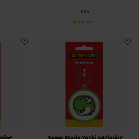
KØB
3
ering
Super Mario Yoshi nøglering