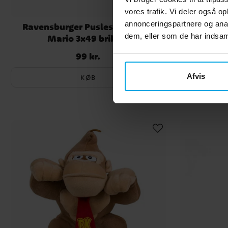
vores trafik. Vi deler også 
annonceringspartnere og anal
Ravensburger Puslespil, Super
Ravensbu
dem, eller som de har indsaml
Mario 3x49 brikker
Mario Adv
99 kr.
Pris
:
99 kr.
Afvis
KØB