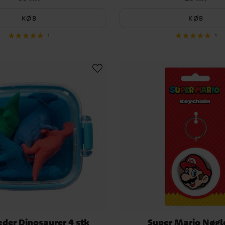
KØB
KØB
1
1
æder Dinosaurer 4 stk
Super Mario Nøgl