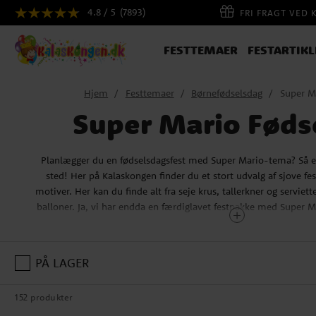
4.8 / 5
(7893)
FRI FRAGT VED 
FESTTEMAER
FESTARTIKL
Hjem
Festtemaer
Børnefødselsdag
Super M
Super Mario Føds
Planlægger du en fødselsdagsfest med Super Mario-tema? Så er
sted! Her på Kalaskongen finder du et stort udvalg af sjove fe
motiver. Her kan du finde alt fra seje krus, tallerkner og serviette
balloner. Ja, vi har endda en færdiglavet festpakke med Super Ma
masser af slik og spændende bagetilbe
Her på Kalaskongen.dk finder du faktisk ikke kun smukke festart
PÅ LAGER
udvalg af licenserede
Super Mario-gadgets
, der er perfekt som f
andet seje lamper, puslespil og fine bamser fra Su
152 produkter