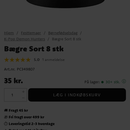
Hjem
Festtemaer
Børnefødselsdag
K-Pop Demon Hunters
Bægre Sort 8 stk
Bægre Sort 8 stk
5.0
1 anmeldelse
Art.nr.
PC349807
Pris
:
35 kr.
35 kr.
På lager
:
30+ stk.
LÆG I INDKØBSKURV
Fragt 45 kr
🚚
Fri fragt over 499 kr
🎁
Leveringstid 2-3 hverdage
⏱️