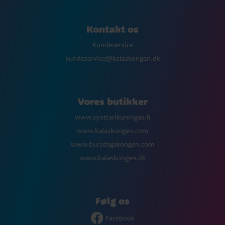
Kontakt os
Kundeservice
kundeservice@kalaskongen.dk
Vores butikker
www.synttarikuningas.fi
www.kalaskungen.com
www.bursdagskongen.com
www.kalaskongen.dk
Følg os
Facebook