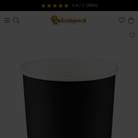
4.8 / 5
(7895)