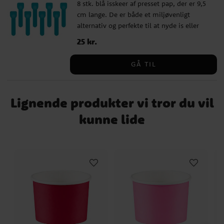
8 stk. blå isskeer af presset pap, der er 9,5
cm lange. De er både et miljøvenligt
alternativ og perfekte til at nyde is eller
andre desserter.
Pris
25 kr.
:
25 kr.
GÅ TIL
Lignende produkter vi tror du vil
kunne lide