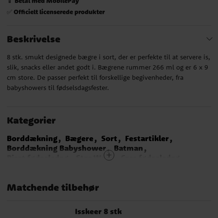
Betal med MobilePay
📱
Officielt licenserede produkter
✅
Beskrivelse
8 stk. smukt designede bægre i sort, der er perfekte til at servere is,
slik, snacks eller andet godt i. Bægrene rummer 266 ml og er 6 x 9
cm store. De passer perfekt til forskellige begivenheder, fra
babyshowers til fødselsdagsfester.
Kategorier
Borddækning
Bægere
Sort
Festartikler
Borddækning Babyshower
Batman
Pirat fødselsdag
Star Wars
Cars fødselsdag
Harry Potter
Miraculous Ladybug
Gaming Party
Køretøjsfødselsdag
LEGO Ninjago
Matchende tilbehør
Bing fødselsdag
Monster High
Bien Maja
Tyskland
Belgien
Wednesday
K-Pop Demon Hunters
Slikbuffet
Lande
Isskeer 8 stk