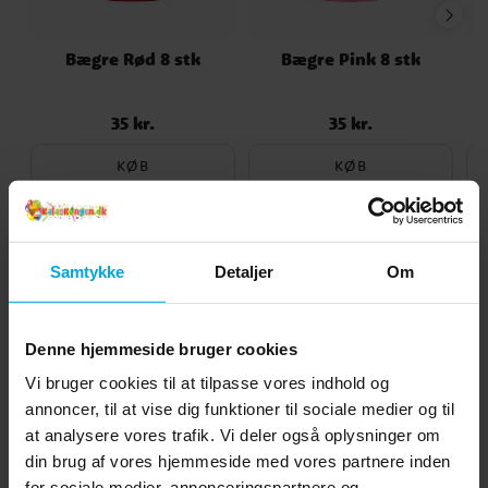
Bægre Rød 8 stk
Bægre Pink 8 stk
35 kr.
35 kr.
Pris
:
35 kr.
Pris
:
35 kr.
KØB
KØB
Andre købte også
Samtykke
Detaljer
Om
Denne hjemmeside bruger cookies
Vi bruger cookies til at tilpasse vores indhold og
annoncer, til at vise dig funktioner til sociale medier og til
at analysere vores trafik. Vi deler også oplysninger om
din brug af vores hjemmeside med vores partnere inden
for sociale medier, annonceringspartnere og