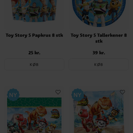
Toy Story 5 Papkrus 8 stk
Toy Story 5 Tallerkener 8
stk
25 kr.
39 kr.
Pris
:
25 kr.
Pris
:
39 kr.
KØB
KØB