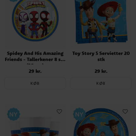
Spidey And His Amazing
Toy Story 5 Servietter 20
Friends - Tallerkener 8 stk
stk
(20 cm)
29 kr.
29 kr.
Pris
:
29 kr.
Pris
:
29 kr.
KØB
KØB