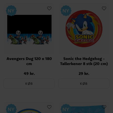
Avengers Dug 120 x 180
Sonic the Hedgehog -
cm
Tallerkener 8 stk (20 cm)
49 kr.
29 kr.
Pris
:
49 kr.
Pris
:
29 kr.
KØB
KØB