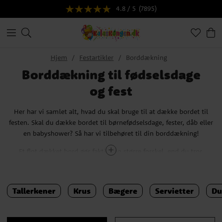
4.8 / 5
(7895)
Hjem
Festartikler
Borddækning
Borddækning til fødselsdage
og fest
Her har vi samlet alt, hvad du skal bruge til at dække bordet til
festen. Skal du dække bordet til børnefødselsdage, fester, dåb eller
en babyshower? Så har vi tilbehøret til din borddækning!
Et flot dækket bord gør faktisk en større forskel, end du tror.
Borddækning er den perfekte mulighed for at skabe den rette
stemning til festen, og du bør få mest muligt ud af det. Vi har vel
alle været til en fødselsdag eller en fest, hvor der blev serveret mad
Tallerkener
Krus
Bægere
Servietter
Du
og drikke på helt hvide paptallerkner, krus og servietter? Ikke den
mest inspirerende borddækning, vel?