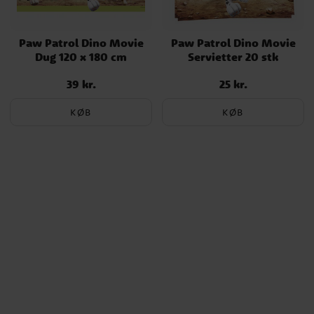
Paw Patrol Dino Movie
Paw Patrol Dino Movie
Dug 120 x 180 cm
Servietter 20 stk
39 kr.
25 kr.
Pris
:
39 kr.
Pris
:
25 kr.
KØB
KØB