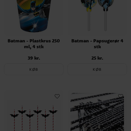
Batman - Plastkrus 250
Batman - Papsugerør 4
ml, 4 stk
stk
39 kr.
25 kr.
Pris
:
39 kr.
Pris
:
25 kr.
KØB
KØB