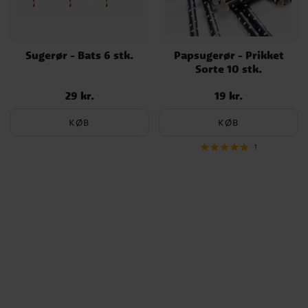
Sugerør - Bats 6 stk.
Papsugerør - Prikket
Sorte 10 stk.
29 kr.
19 kr.
Pris
:
29 kr.
Pris
:
19 kr.
KØB
KØB
1