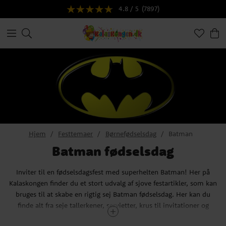
4.8 / 5
(7897)
Hjem
Festtemaer
Børnefødselsdag
Batman
Batman fødselsdag
Inviter til en fødselsdagsfest med superhelten Batman! Her på
Kalaskongen finder du et stort udvalg af sjove festartikler, som kan
bruges til at skabe en rigtig sej Batman fødselsdag. Her kan du
finde alt fra seje tallerkener, servietter, krus til invitationer og
stilfuldt festtilbehør – selvfølgelig med seje Batman-motiver. Er der