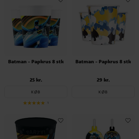
Batman - Papkrus 8 stk
Batman - Papkrus 8 stk
25 kr.
29 kr.
Pris
:
25 kr.
Pris
:
29 kr.
KØB
KØB
1