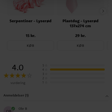
Serpentiner - Lyserød
Plastdug - Lyserød
137x274 cm
15 kr.
29 kr.
Pris
:
15 kr.
Pris
:
29 kr.
KØB
KØB
4.0
5
☆
4
☆
3
☆
2
☆
1
☆
vurdering
Anmeldelser (1)
Ole B
OB