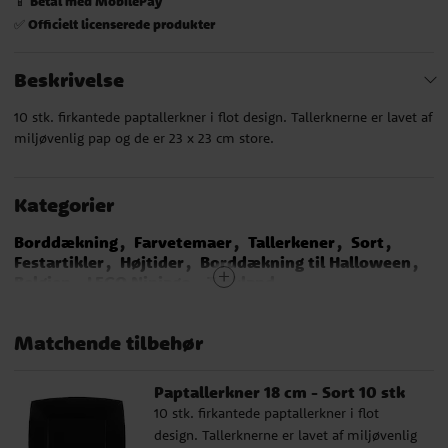
Betal med MobilePay
📱
Officielt licenserede produkter
✅
Beskrivelse
10 stk. firkantede paptallerkner i flot design. Tallerknerne er lavet af
miljøvenlig pap og de er 23 x 23 cm store.
Kategorier
Borddækning
Farvetemaer
Tallerkener
Sort
Festartikler
Højtider
Borddækning til Halloween
Belgien
LEGO Ninjago
Tyskland
Disco fødselsdag
Fastelavn
Halloween
Fastelavnspynt
Minecraft
Lande
Matchende tilbehør
Paptallerkner 18 cm - Sort 10 stk
10 stk. firkantede paptallerkner i flot
design. Tallerknerne er lavet af miljøvenlig