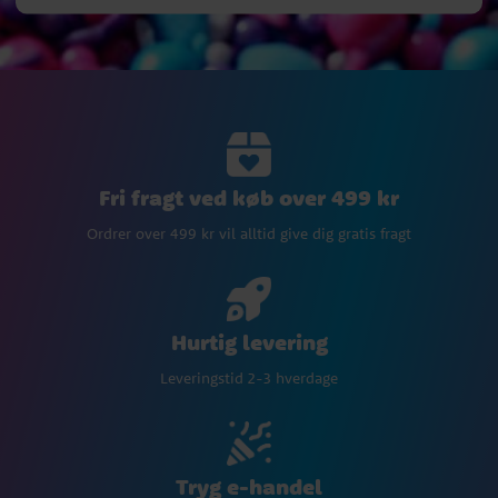
Fri fragt ved køb over 499 kr
Ordrer over 499 kr vil alltid give dig gratis fragt
Hurtig levering
Leveringstid 2-3 hverdage
Tryg e-handel