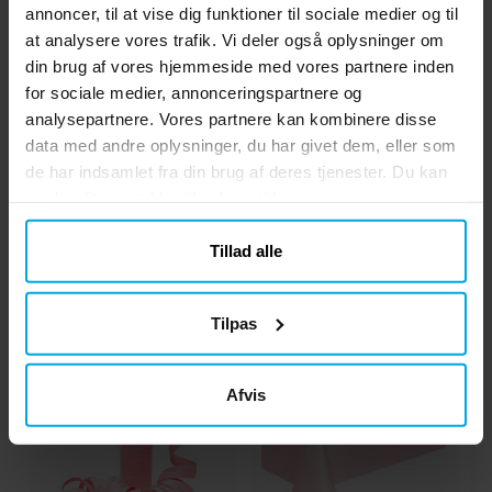
annoncer, til at vise dig funktioner til sociale medier og til
at analysere vores trafik. Vi deler også oplysninger om
din brug af vores hjemmeside med vores partnere inden
for sociale medier, annonceringspartnere og
Paptallerkner 18 cm -
Paptallerkner 22,5 cm -
P
analysepartnere. Vores partnere kan kombinere disse
Sort 10 stk
Sort 10 stk
data med andre oplysninger, du har givet dem, eller som
25 kr.
25 kr.
Pris
:
25 kr.
Pris
:
25 kr.
de har indsamlet fra din brug af deres tjenester. Du kan
ændre dit samtykke til enhver tid.
KØB
KØB
Tillad alle
Andre købte også
Tilpas
Afvis