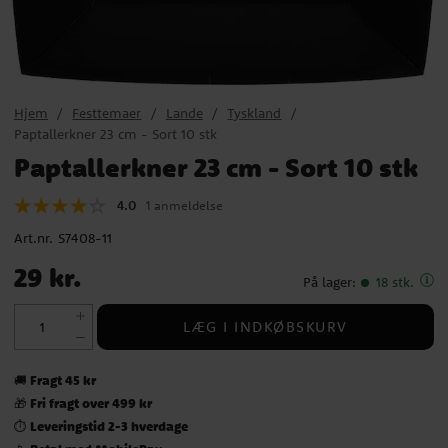
Hjem
Festtemaer
Lande
Tyskland
Paptallerkner 23 cm - Sort 10 stk
Paptallerkner 23 cm - Sort 10 stk
4.0
1 anmeldelse
Art.nr.
S7408-11
Pris
:
29 kr.
29 kr.
På lager
:
18 stk.
LÆG I INDKØBSKURV
Fragt 45 kr
🚚
Fri fragt over 499 kr
🎁
Leveringstid 2-3 hverdage
⏱️