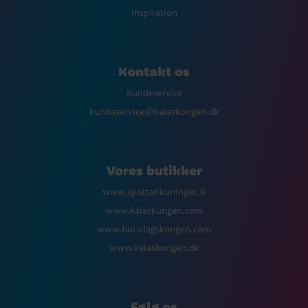
Inspiration
Kontakt os
Kundeservice
kundeservice@kalaskongen.dk
Vores butikker
www.synttarikuningas.fi
www.kalaskungen.com
www.bursdagskongen.com
www.kalaskongen.dk
Følg os