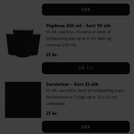
KØB
Papkrus 250 ml - Sort 10 stk
10 stk. papkrus. Krusene er lavet af
miljøvenlig pap og er 9 cm høje og
rummer 250 ml.
Pris
25 kr.
:
25 kr.
GÅ TIL
Servietter - Sort 25 stk
25 stk. servietter lavet af miljøvenlig papir.
Servietterne er 2-lags og er 33 x 33 cm
udfoldede.
Pris
25 kr.
:
25 kr.
KØB