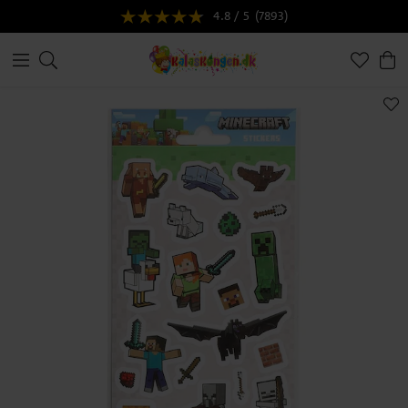
4.8 / 5
(7893)