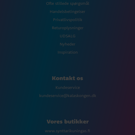
Ofte stillede spørgsmål
Handelsbetingelser
Privatlivspolitik
Returoplysninger
UDSALG
Nyheder
Inspiration
Kontakt os
Kundeservice
kundeservice@kalaskongen.dk
Vores butikker
www.synttarikuningas.fi