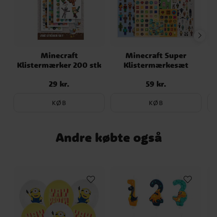
Minecraft
Minecraft Super
Klistermærker 200 stk
Klistermærkesæt
29 kr.
59 kr.
Pris
:
29 kr.
Pris
:
59 kr.
KØB
KØB
Andre købte også