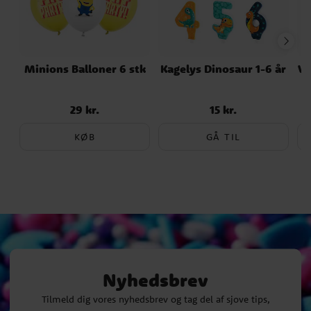
Minions Balloner 6 stk
Kagelys Dinosaur 1-6 år
Va
29 kr.
15 kr.
Pris
:
29 kr.
Pris
:
15 kr.
KØB
GÅ TIL
Nyhedsbrev
Tilmeld dig vores nyhedsbrev og tag del af sjove tips,