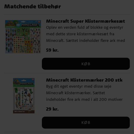
Matchende tilbehør
Minecraft Super Klistermærkesæt
Oplev en verden fuld af blokke og eventyr
med dette store klistermærkesæt fra
Minecraft. Sættet indeholder flere ark med
i alt 300 motiver af figurer, værktøj, dyr
Pris
59 kr.
:
59 kr.
og genstande fra spillet. Perfekt til kreativ
leg, notesbøger, skolebøger eller bare til at
KØB
samle på. ✔️ 300 klistermærker fordelt på
flere ark ✔️ Fyldt med figurer og detaljer
Minecraft Klistermærker 200 stk
fra Minecrafts verden ✔️ Officielt licenseret
Byg dit eget eventyr med disse seje
Minecraft produkt
Minecraft klistermærker. Sættet
indeholder fire ark med i alt 200 motiver
fyldt med figurer, våben, dyr og blokke fra
Pris
29 kr.
:
29 kr.
det populære spilunivers. Perfekte til
notesbøger, kreativ leg, invitationer eller
KØB
små gaver. ✔️ 200 klistermærker fordelt
på 4 ark ✔️ Farverige motiver fra