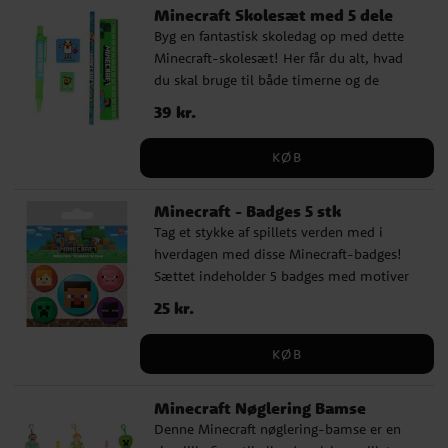
Minecraft Skolesæt med 5 dele
Minecrafts verden ✔️ Officielt licenseret
Byg en fantastisk skoledag op med dette
Minecraft produkt
Minecraft-skolesæt! Her får du alt, hvad
du skal bruge til både timerne og de
kreative pauser, i et design inspireret af
Pris
39 kr.
:
39 kr.
spillets ikoniske univers. ✔️ Blyant ✔️
Kuglepen ✔️ Lineal ✔️ Blyantspidser ✔️
KØB
Viskelæder Med farverige motiver fra
Minecraft bliver dette skolesæt en perfekt
Minecraft - Badges 5 stk
følgesvend i skoletasken. Officielt
Tag et stykke af spillets verden med i
licenseret produkt.
hverdagen med disse Minecraft-badges!
Sættet indeholder 5 badges med motiver
af populære figurer som Steve, Alex,
Pris
25 kr.
:
25 kr.
Creeper, Enderman og grisen, perfekte til
at sætte på tasker, jakker eller penalhuse.
KØB
Fire af badgesene er ca. 2,5 cm i diameter,
og ét er lidt større, 3,8 cm i diameter. De
Minecraft Nøglering Bamse
fastgøres nemt med en sikkerhedsnål på
Denne Minecraft nøglering-bamse er en
bagsiden. ✔️ Indeholder 5 badges med