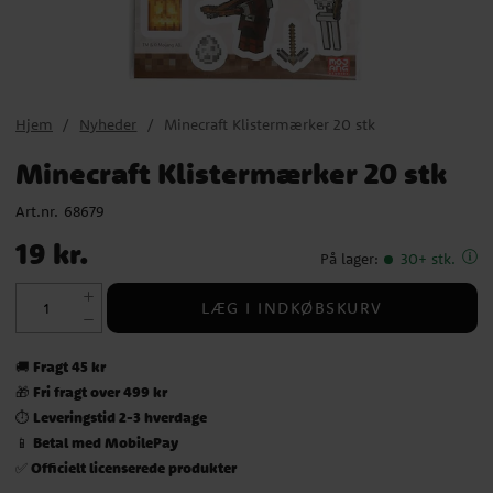
Hjem
Nyheder
Minecraft Klistermærker 20 stk
Minecraft Klistermærker 20 stk
Art.nr.
68679
Pris
:
19 kr.
19 kr.
På lager
:
30+ stk.
LÆG I INDKØBSKURV
Fragt 45 kr
🚚
Fri fragt over 499 kr
🎁
Leveringstid 2-3 hverdage
⏱️
Betal med MobilePay
📱
Officielt licenserede produkter
✅