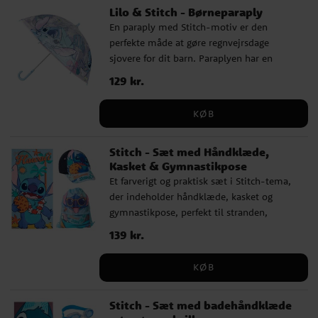
Lilo & Stitch - Børneparaply
filmen. ✔️ Diameter: ca. 71 cm ✔️
En paraply med Stitch-motiv er den
Materiale: PoE og glasfiber ✔️ Officielt
perfekte måde at gøre regnvejrsdage
licenseret produkt
sjovere for dit barn. Paraplyen har en
diameter på cirka 71 cm og er lavet af
Pris
129 kr.
:
129 kr.
slidstærkt PoE og glasfiber. Den har 8
ribber og åbnes manuelt. Med sit flotte
KØB
design med Stitch bliver denne paraply
hurtigt en favorit blandt alle små fans af
Stitch - Sæt med Håndklæde,
filmene.
Kasket & Gymnastikpose
Et farverigt og praktisk sæt i Stitch-tema,
der indeholder håndklæde, kasket og
gymnastikpose, perfekt til stranden,
poolen og sommerens mange eventyr. De
Pris
139 kr.
:
139 kr.
legesyge motiver giver en dejlig
fornemmelse af sol, ferie og skøjer.
KØB
Håndklædet er blødt og lækkert efter
badet, kasketten beskytter mod solen, og
Stitch - Sæt med badehåndklæde
gymnastikposen gør det nemt at tage alt