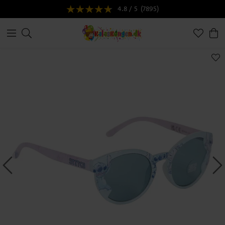
4.8 / 5
(7895)