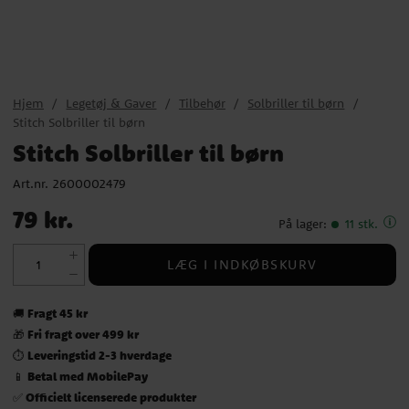
Hjem
Legetøj & Gaver
Tilbehør
Solbriller til børn
Stitch Solbriller til børn
Stitch Solbriller til børn
Art.nr.
2600002479
Pris
:
79 kr.
79 kr.
På lager
:
11 stk.
LÆG I INDKØBSKURV
Fragt 45 kr
🚚
Fri fragt over 499 kr
🎁
Leveringstid 2-3 hverdage
⏱️
Betal med MobilePay
📱
Officielt licenserede produkter
✅