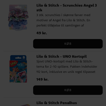
Lilo & Stitch - Scrunchies Angel 3
på solen eller udsættelse for kunstigt
stk
producerede UV-stråler. Til børn over 36+
3 stk. scrunchies i skønne farver med
måneder. Dette er et officielt licenseret
motiver af Angel fra Lilo & Stitch. En
Lilo & Stitch produkt fra producenten
perfekt tilføjelse til samlingen af
Cerdá.
hårtilbehør! Fremstillet af 100% polyester,
Pris
49 kr.
:
49 kr.
hvilket gør dem både bløde og holdbare.
Perfekt til at holde håret på plads og
KØB
samtidig give en sjov og legende stil.
Dette er et officielt licenseret produkt.
Lilo & Stitch - UNO Kortspil
Sjovt UNO-kortspil med Lilo & Stitch-
tema for 2-10 spillere. Pakken indeholder
112 kort, inklusive en unik regel tilpasset
Lilo & Stitch-temaet, samt instruktioner
Pris
149 kr.
:
149 kr.
på engelsk. Perfekt til børn fra 7 år og
opefter, der elsker Lilo & Stitch! Dette er
KØB
et officielt licenseret produkt fra Mattel.
Lilo & Stitch Penalhus