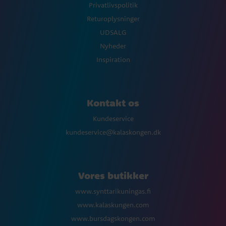
Privatlivspolitik
Returoplysninger
UDSALG
Nyheder
Inspiration
Kontakt os
Kundeservice
kundeservice@kalaskongen.dk
Vores butikker
www.synttarikuningas.fi
www.kalaskungen.com
www.bursdagskongen.com