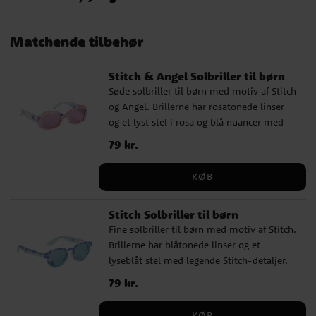
Matchende tilbehør
Stitch & Angel Solbriller til børn
Søde solbriller til børn med motiv af Stitch
og Angel. Brillerne har rosatonede linser
og et lyst stel i rosa og blå nuancer med
fine karakterdetaljer. De giver UV400-
Pris
79 kr.
:
79 kr.
beskyttelse mod solens stråler og passer
perfekt til solrige dage, udflugter og ferie.
KØB
✔️ Solbriller med Stitch og Angel-motiv ✔️
Rosatonede linser ✔️ Lyst stel med fine
Stitch Solbriller til børn
karakterdetaljer ✔️ UV400-beskyttelse
Fine solbriller til børn med motiv af Stitch.
mod solens stråler ✔️ Bredde: ca 13 cm
Brillerne har blåtonede linser og et
lyseblåt stel med legende Stitch-detaljer.
De giver UV400-beskyttelse mod solens
Pris
79 kr.
:
79 kr.
stråler og passer perfekt til solrige dage,
udflugter og ferie. ✔️ Solbriller med Stitch-
KØB