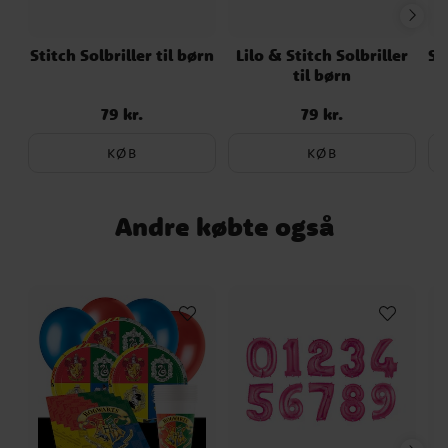
Stitch Solbriller til børn
Lilo & Stitch Solbriller
St
til børn
79 kr.
79 kr.
Pris
:
79 kr.
Pris
:
79 kr.
KØB
KØB
Andre købte også