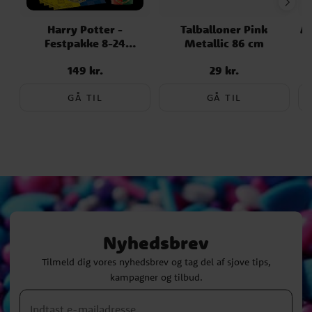
Harry Potter -
Talballoner Pink
Ar
Festpakke 8-24
Metallic 86 cm
personer
149 kr.
29 kr.
Pris
:
149 kr.
Pris
:
29 kr.
GÅ TIL
GÅ TIL
Nyhedsbrev
Tilmeld dig vores nyhedsbrev og tag del af sjove tips,
kampagner og tilbud.