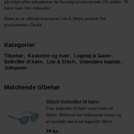
på solen eller udsættelse for kunstigt producerede UV-stråler. Til
børn over 36+ måneder.
Dette er et officielt licenseret Lilo & Stitch produkt fra
producenten Cerdá.
Kategorier
Tilbehør
Kasketter og huer
Legetøj & Gaver
Solbriller til børn
Lilo & Stitch
Udendørs legetøj
Julegaver
Matchende tilbehør
Stitch Solbriller til børn
Fine solbriller til børn med motiv af
Stitch. Brillerne har blåtonede linser og
et lyseblåt stel med legende Stitch-
detaljer. De giver UV400-beskyttelse
Pris
79 kr.
:
79 kr.