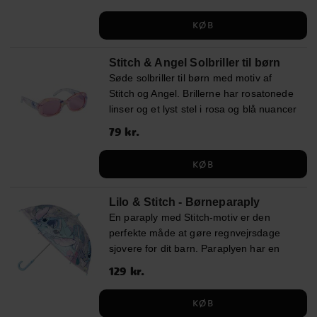
mod solens stråler og passer perfekt til
solrige dage, udflugter og ferie. ✔️
KØB
Solbriller med Stitch-motiv ✔️ Blåtonede
linser ✔️ Lyseblåt stel med legende
Stitch & Angel Solbriller til børn
detaljer ✔️ UV400-beskyttelse mod
Søde solbriller til børn med motiv af
solens stråler ✔️ Bredde: ca. 13 cm
Stitch og Angel. Brillerne har rosatonede
linser og et lyst stel i rosa og blå nuancer
med fine karakterdetaljer. De giver
Pris
79 kr.
:
79 kr.
UV400-beskyttelse mod solens stråler og
passer perfekt til solrige dage, udflugter
KØB
og ferie. ✔️ Solbriller med Stitch og
Angel-motiv ✔️ Rosatonede linser ✔️ Lyst
Lilo & Stitch - Børneparaply
stel med fine karakterdetaljer ✔️ UV400-
En paraply med Stitch-motiv er den
beskyttelse mod solens stråler ✔️
perfekte måde at gøre regnvejrsdage
Bredde: ca 13 cm
sjovere for dit barn. Paraplyen har en
diameter på cirka 71 cm og er lavet af
Pris
129 kr.
:
129 kr.
slidstærkt PoE og glasfiber. Den har 8
ribber og åbnes manuelt. Med sit flotte
KØB
design med Stitch bliver denne paraply