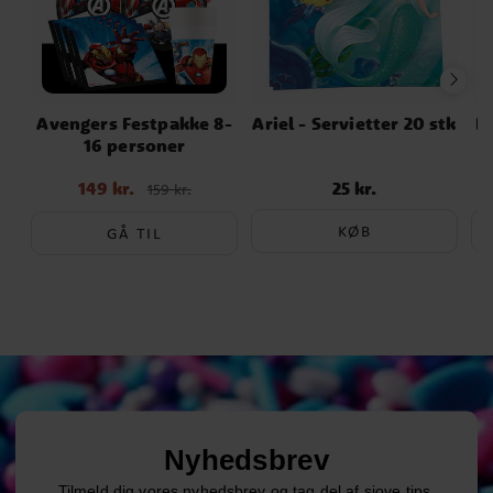
Avengers Festpakke 8-
Ariel - Servietter 20 stk
K
16 personer
V
149 kr.
25 kr.
Nupris
:
149 kr.
Tidligere
Pris
:
25 kr.
159 kr.
pris
:
159 kr.
KØB
GÅ TIL
Nyhedsbrev
Tilmeld dig vores nyhedsbrev og tag del af sjove tips,