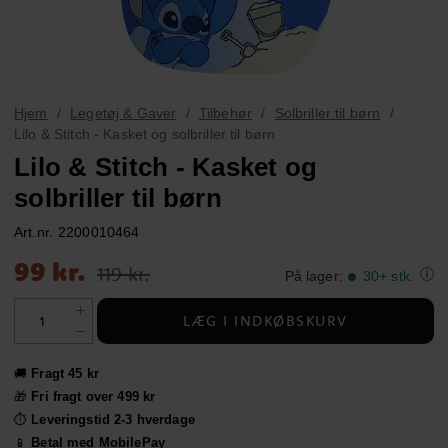
Hjem
Legetøj & Gaver
Tilbehør
Solbriller til børn
Lilo & Stitch - Kasket og solbriller til børn
Lilo & Stitch - Kasket og
solbriller til børn
Art.nr.
2200010464
Nupris
:
99 kr.
Tidligere pris
:
119 kr.
99 kr.
119 kr.
På lager
:
30+ stk.
LÆG I INDKØBSKURV
🚚
Fragt 45 kr
🎁
Fri fragt over 499 kr
⏱️
Leveringstid 2-3 hverdage
📱
Betal med MobilePay