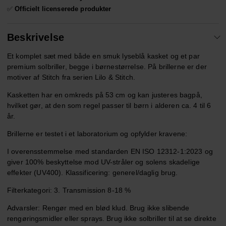
✅
Officielt licenserede produkter
Beskrivelse
Et komplet sæt med både en smuk lyseblå kasket og et par
premium solbriller, begge i børnestørrelse. På brillerne er der
motiver af Stitch fra serien Lilo & Stitch.
Kasketten har en omkreds på 53 cm og kan justeres bagpå,
hvilket gør, at den som regel passer til børn i alderen ca. 4 til 6
år.
Brillerne er testet i et laboratorium og opfylder kravene:
I overensstemmelse med standarden EN ISO 12312-1:2023 og
giver 100% beskyttelse mod UV-stråler og solens skadelige
effekter (UV400). Klassificering: generel/daglig brug.
Filterkategori: 3. Transmission 8-18 %
Advarsler: Rengør med en blød klud. Brug ikke slibende
rengøringsmidler eller sprays. Brug ikke solbriller til at se direkte