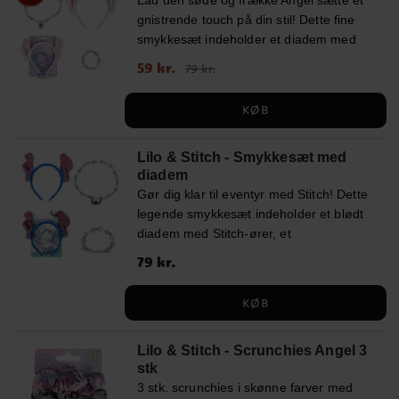
gnistrende touch på din stil! Dette fine
smykkesæt indeholder et diadem med
bløde Angel-ører, et perlearmbånd og en
Nupris
59 kr.
:
59 kr.
Tidligere pris
:
79 kr.
79 kr.
halskæde med en bedårende Angel-
vedhæng. Perfekt til små Disney-fans,
KØB
der elsker at skinne!
Lilo & Stitch - Smykkesæt med
diadem
Gør dig klar til eventyr med Stitch! Dette
legende smykkesæt indeholder et blødt
diadem med Stitch-ører, et
perlearmbånd med "Ohana" og en
Pris
79 kr.
:
79 kr.
halskæde med en charmerende Stitch-
vedhæng. Perfekt til små Disney-fans,
KØB
der ønsker at tilføje lidt magi til deres
outfit!
Lilo & Stitch - Scrunchies Angel 3
stk
3 stk. scrunchies i skønne farver med