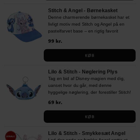
hurtigt en favorit blandt alle små fans af
Stitch & Angel - Børnekasket
filmene.
Denne charmerende børnekasket har et
livligt motiv med Stitch og Angel på en
pastelfarvet base – en rigtig favorit
blandt Disney-fans. Med sit legende
Pris
99 kr.
:
99 kr.
design og blå skygge er den både et
stilfuldt og praktisk indslag i barnets
KØB
outfit. Kasketten er lavet i en blød og
slidstærk bomulds- og polyestermix. Den
Lilo & Stitch - Nøglering Plys
har en omkreds på ca. 53 cm og er
Tag en bid af Disney-magien med dig,
justerbar bagpå, så den passer børn i
uanset hvor du går, med denne
alderen ca. 4 til 6 år. Dette er et officielt
hyggelige nøglering, der forestiller Stitch!
licenseret Disney-produkt fra Cerdá.
Det bløde plydsdesign gør den ekstra
Pris
69 kr.
:
69 kr.
hyggelig, og med sine 12 x 9 cm er den
perfekt at fastgøre på din nøglering,
KØB
taske eller rygsæk. En vidunderlig lille
detalje for alle Stitch-fans!
Lilo & Stitch - Smykkesæt Angel
Lad den søde og frække Angel sætte et