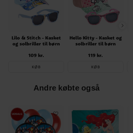
Lilo & Stitch - Kasket
Hello Kitty - Kasket og
og solbriller til børn
solbriller til børn
K
109 kr.
119 kr.
Pris
:
109 kr.
Pris
:
119 kr.
KØB
KØB
Andre købte også