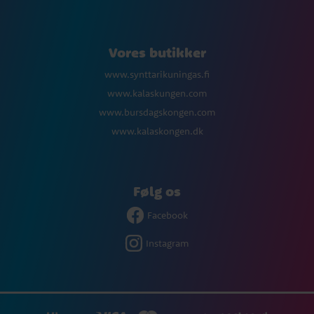
Vores butikker
www.synttarikuningas.fi
www.kalaskungen.com
www.bursdagskongen.com
www.kalaskongen.dk
Følg os
Facebook
Instagram