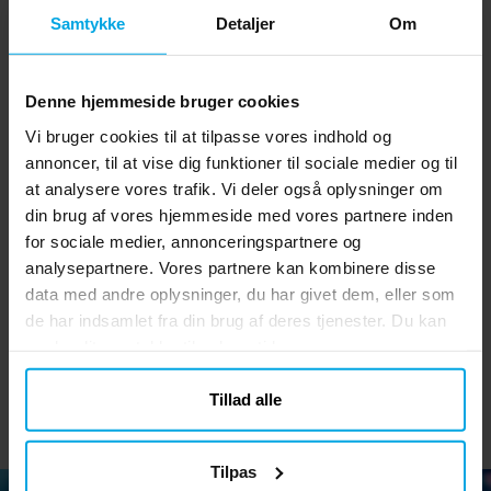
Samtykke
Detaljer
Om
Denne hjemmeside bruger cookies
Vi bruger cookies til at tilpasse vores indhold og
annoncer, til at vise dig funktioner til sociale medier og til
at analysere vores trafik. Vi deler også oplysninger om
din brug af vores hjemmeside med vores partnere inden
Serpentiner - Lyseblå
Serpentiner - Lyserød
Li
for sociale medier, annonceringspartnere og
analysepartnere. Vores partnere kan kombinere disse
data med andre oplysninger, du har givet dem, eller som
15 kr.
15 kr.
Pris
:
15 kr.
Pris
:
15 kr.
de har indsamlet fra din brug af deres tjenester. Du kan
ændre dit samtykke til enhver tid.
KØB
KØB
Tillad alle
Tilpas