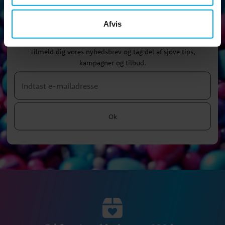
Afvis
Nyhedsbrev
Tilmeld dig vores nyhedsbrev og tag del af sjove tips,
kampagner og tilbud.
Ok