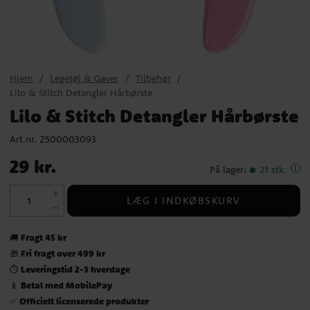
Hjem
Legetøj & Gaver
Tilbehør
Lilo & Stitch Detangler Hårbørste
Lilo & Stitch Detangler Hårbørste
Art.nr.
2500003093
Pris
:
29 kr.
29 kr.
På lager
:
21 stk.
LÆG I INDKØBSKURV
Fragt 45 kr
🚚
Fri fragt over 499 kr
🎁
Leveringstid 2-3 hverdage
⏱️
Betal med MobilePay
📱
Officielt licenserede produkter
✅