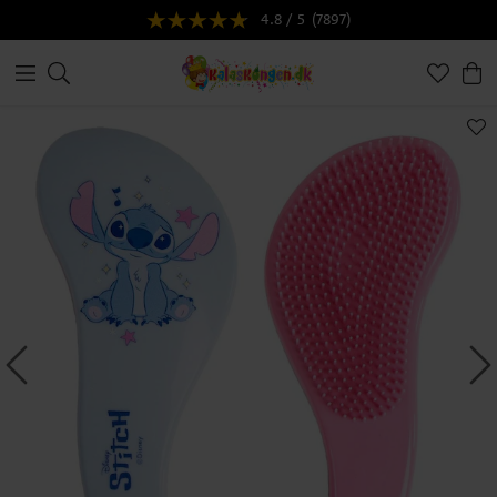
4.8 / 5
(7897)