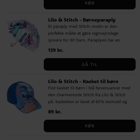
KØB
✔️ Solbriller med Stitch og Angel-motiv ✔️
Blåtonede linser ✔️ Lyst stel med fine
Lilo & Stitch - Børneparaply
Stitch-detaljer ✔️ UV400-beskyttelse mod
Et paraply med Stitch-motiv er den
solens stråler ✔️ Bredde: ca. 13 cm
perfekte måde at gøre regnvejrsdage
sjovere for dit barn. Paraplyen har en
diameter på cirka 71 cm og er lavet af
Pris
139 kr.
:
139 kr.
højkvalitets PoE og glasfiber. Den har 8
pinde og åbnes manuelt. Med et flot
GÅ TIL
design med Stitch som motiv, vil denne
paraply blive en favorit blandt alle små
Lilo & Stitch - Kasket til børn
fans af filmene.
Flot kasket til børn i blå farvenuancer med
den charmerende Stitch fra Lilo & Stitch
på. Kasketten er lavet af 65% bomuld og
35% polyester. Kasketten har en omkreds
Pris
89 kr.
:
89 kr.
på 53 cm og kan justeres bagpå, hvilket
gør, at den som regel passer til børn i
KØB
alderen ca. 4 til 6 år.