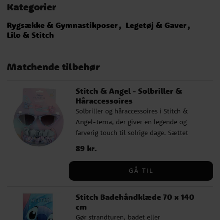
Kategorier
Rygsække & Gymnastikposer
Legetøj & Gaver
Lilo & Stitch
Matchende tilbehør
Stitch & Angel - Solbriller &
Håraccessoires
Solbriller og håraccessoires i Stitch &
Angel-tema, der giver en legende og
farverig touch til solrige dage. Sættet
indeholder stilrene solbriller sammen med
Pris
89 kr.
:
89 kr.
matchende hårspænder og scrunchies, et
godt valg til børn, der vil udtrykke deres
GÅ TIL
personlighed med deres
yndlingskarakterer. Solbrillerne er ca. 13
Stitch Badehåndklæde 70 x 140
cm brede og lavet af let plast, der sidder
cm
behageligt uden at klemme. Giver UV400-
Gør strandturen, badet eller
beskyttelse mod solens stråler og passer