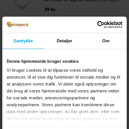
der tilføjer en legende detalje til dit outfit.
Halskæden er i børnestørrelse, perfekt til
Pris
39 kr.
:
39 kr.
små modeelskere! Dette er et officielt
licenseret produkt.
KØB
Disney Lilo & Stitch - Børnekasket
Samtykke
Detaljer
Om
Stitch
Flot børnekasket i smukke farvenuancer
med motiv af Stitch fra Disneys Lilo &
Denne hjemmeside bruger cookies
Stitch. Kasketten er lavet af 50% bomuld
og 50% polyester. Kasketten har en
Vi bruger cookies til at tilpasse vores indhold og
Pris
99 kr.
:
99 kr.
omkreds på 53 cm og kan justeres bagpå,
annoncer, til at vise dig funktioner til sociale medier og til
hvilket gør, at den som regel passer til
at analysere vores trafik. Vi deler også oplysninger om
KØB
børn i alderen ca. 4 til 6 år.
din brug af vores hjemmeside med vores partnere inden
for sociale medier, annonceringspartnere og
Lilo & Stitch - Børnekasket Stitch
analysepartnere. Vores partnere kan kombinere disse
med ører
data med andre oplysninger, du har givet dem, eller som
Charmerende børnekasket i smukke
farvenuancer med motiv af Stitch med
de har indsamlet fra din brug af deres tjenester. Du kan
ører fra Disneys Lilo & Stitch. Kasketten er
ændre dit samtykke til enhver tid.