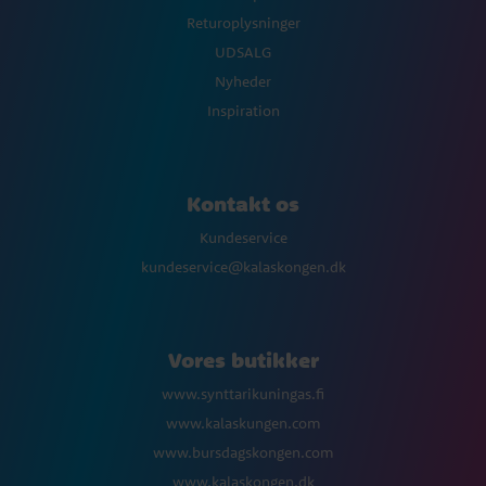
Returoplysninger
UDSALG
Nyheder
Inspiration
Kontakt os
Kundeservice
kundeservice@kalaskongen.dk
Vores butikker
www.synttarikuningas.fi
www.kalaskungen.com
www.bursdagskongen.com
www.kalaskongen.dk