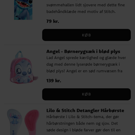
svømmehallen lidt sjovere med dette fine
lige så godt til leg som til udflugter. ✔️ 1
badehåndklæde med motiv af Stitch.
par solbriller ✔️ 2 hårspænder ✔️ 2
Håndklædet har et legende design i blå
scrunchies
Pris
79 kr.
:
79 kr.
nuancer og en stor Stitch-illustration, der
virkelig skiller sig ud. Det er fremstillet af
KØB
100% hurtigtørrende polyester, hvilket gør
det nemt at tage med til stranden, poolen
Angel - Børnerygsæk i blød plys
eller på rejsen. ✔️ Motiv med Stitch fra
Lad Angel sprede kærlighed og glæde hver
Disney ✔️ Størrelse: ca. 70 x 140 cm ✔️
dag med denne lyserøde børnerygsæk i
Fremstillet af 100% hurtigtørrende
blød plys! Angel er en sød rumvæsen fra
polyester ✔️ Praktisk til stranden, poolen
Lilo & Stitch og elsket af fans i alle aldre.
og svømmehallen
Pris
139 kr.
:
139 kr.
Tasken er lavet i blød polyesterplys og har
søde detaljer som store øjne, bløde ører
KØB
og trykte poter, perfekt til små fans, der vil
tage deres yndlingsting med i vuggestuen,
Lilo & Stitch Detangler Hårbørste
børnehaven eller på udflugt. Rygsækken
Hårbørste i Lilo & Stitch-tema, der gør
har justerbare skulderstropper og måler
hårbørstningen både nem og sjov. Det
cirka 22 × 18 × 8 cm – perfekt til en bamse,
søde design i bløde farver gør den til en
en bog eller lidt snacks. Officielt licenseret