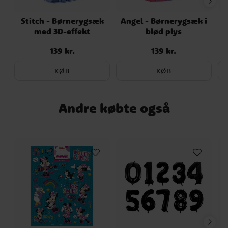
Stitch - Børnerygsæk
Angel - Børnerygsæk i
med 3D-effekt
blød plys
139 kr.
139 kr.
Pris
:
139 kr.
Pris
:
139 kr.
KØB
KØB
Andre købte også