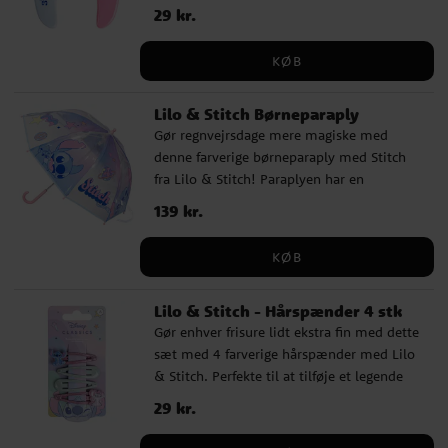
favorit i hverdagen, samtidig med at den
produkt.
Pris
29 kr.
:
29 kr.
er skånsom mod håret og er ideel til
daglig brug. Den fleksible Detangler-
KØB
børste reder forsigtigt filtret hår ud uden
at trække i håret, hvilket gør børstningen
Lilo & Stitch Børneparaply
glattere og mere behagelig. Børsten er ca.
Gør regnvejrsdage mere magiske med
23 cm lang og udformet til at ligge
denne farverige børneparaply med Stitch
komfortabelt i hånden.
fra Lilo & Stitch! Paraplyen har en
diameter på ca. 71 cm og er fremstillet af
Pris
139 kr.
:
139 kr.
slidstærk PoE og glasfiber. Den har 8
ribber og åbnes manuelt. Med sit legesyge
KØB
design med Stitch bliver denne paraply
hurtigt en favorit blandt alle små fans af
Lilo & Stitch - Hårspænder 4 stk
filmen. ✔️ Diameter: ca. 71 cm ✔️
Gør enhver frisure lidt ekstra fin med dette
Materiale: PoE og glasfiber ✔️ Officielt
sæt med 4 farverige hårspænder med Lilo
licenseret produkt
& Stitch. Perfekte til at tilføje et legende
twist til hverdagslooket og en sød gave til
Pris
29 kr.
:
29 kr.
alle Stitch-fans.