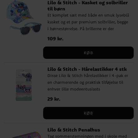
Lilo & Stitch - Kasket og solbriller
til børn
Et komplet sæt med både en smuk lyseblå
kasket og et par premium solbriller, begge
i børnestørrelse. På brillerne er der
motiver af Stitch fra serien Lilo & Stitch.
Pris
109 kr.
:
109 kr.
Kasketten har en omkreds på 53 cm og kan
justeres bagpå, hvilket gør, at den som
KØB
regel passer til børn i alderen ca. 4 til 6 år.
Brillerne er testet i et laboratorium og
Lilo & Stitch - Hårelastikker 4 stk
opfylder kravene: I overensstemmelse
Disse Lilo & Stitch hårelastikker i 4-pak er
med standarden EN ISO 12312-1:2023 og
en charmerende og praktisk tilføjelse til
giver 100% beskyttelse mod UV-stråler og
enhver lille modeentusiasts
solens skadelige effekter (UV400).
håraccessories-samling. Hver pakke
Klassificering: generel/daglig brug.
Pris
29 kr.
:
29 kr.
indeholder fire hår elastikker i blandede
Filterkategori: 3. Transmission 8-18 %
farver, dekoreret med motiver fra den
Advarsler: Rengør med en blød klud. Brug
KØB
populære serie Lilo & Stitch.
ikke slibende rengøringsmidler eller
sprays. Brug ikke solbriller til at se direkte
Lilo & Stitch Penalhus
på solen eller udsættelse for kunstigt
Tag sommerstemningen med i skole med
producerede UV-stråler. Til børn over 36+