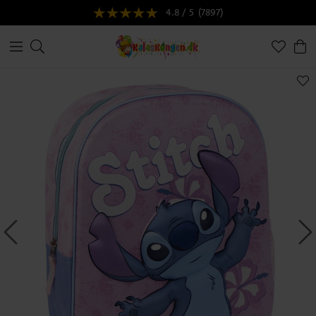
4.8 / 5
(7897)