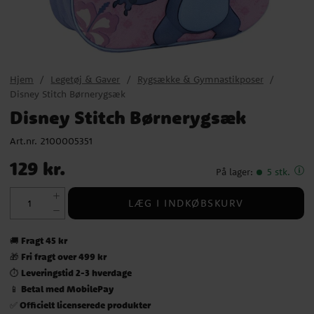
Hjem
Legetøj & Gaver
Rygsække & Gymnastikposer
Disney Stitch Børnerygsæk
Disney Stitch Børnerygsæk
Art.nr.
2100005351
Pris
:
129 kr.
129 kr.
På lager
:
5 stk.
LÆG I INDKØBSKURV
Fragt 45 kr
🚚
Fri fragt over 499 kr
🎁
Leveringstid 2-3 hverdage
⏱️
Betal med MobilePay
📱
Officielt licenserede produkter
✅