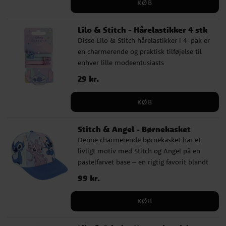
KØB
Lilo & Stitch - Hårelastikker 4 stk
Disse Lilo & Stitch hårelastikker i 4-pak er
en charmerende og praktisk tilføjelse til
enhver lille modeentusiasts
håraccessories-samling. Hver pakke
Pris
29 kr.
:
29 kr.
indeholder fire hår elastikker i blandede
farver, dekoreret med motiver fra den
KØB
populære serie Lilo & Stitch.
Stitch & Angel - Børnekasket
Denne charmerende børnekasket har et
livligt motiv med Stitch og Angel på en
pastelfarvet base – en rigtig favorit blandt
Disney-fans. Med sit legende design og blå
Pris
99 kr.
:
99 kr.
skygge er den både et stilfuldt og praktisk
indslag i barnets outfit. Kasketten er lavet i
KØB
en blød og slidstærk bomulds- og
polyestermix. Den har en omkreds på ca.