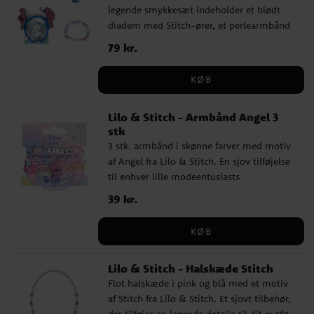
legende smykkesæt indeholder et blødt
diadem med Stitch-ører, et perlearmbånd
med "Ohana" og en halskæde med en
Pris
79 kr.
:
79 kr.
charmerende Stitch-vedhæng. Perfekt til
små Disney-fans, der ønsker at tilføje lidt
KØB
magi til deres outfit!
Lilo & Stitch - Armbånd Angel 3
stk
3 stk. armbånd i skønne farver med motiv
af Angel fra Lilo & Stitch. En sjov tilføjelse
til enhver lille modeentusiasts
tilbehørssamling! Perfekt til at tilføje et
Pris
39 kr.
:
39 kr.
legende og farverigt touch til ethvert
outfit. Børnestørrelse. Dette er et officielt
KØB
licenseret produkt.
Lilo & Stitch - Halskæde Stitch
Flot halskæde i pink og blå med et motiv
af Stitch fra Lilo & Stitch. Et sjovt tilbehør,