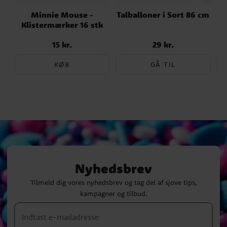
Minnie Mouse -
Talballoner i Sort 86 cm
Klistermærker 16 stk
F
15 kr.
29 kr.
Pris
:
15 kr.
Pris
:
29 kr.
KØB
GÅ TIL
Nyhedsbrev
Tilmeld dig vores nyhedsbrev og tag del af sjove tips,
kampagner og tilbud.