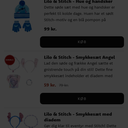
Lilo & Stitch - Hue og handsker
53 cm og er justerbar bagpå, så den passer
Dette søde sæt med hue og handsker er
børn i alderen ca. 4 til 6 år. Dette er et
perfekt til kolde dage. Huen har et sødt
officielt licenseret Disney-produkt fra
Stitch-motiv og en blå pompon på
Cerdá.
toppen, mens handskerne er dekoreret
Pris
99 kr.
:
99 kr.
med hans ikoniske silhuet. Begge dele har
ribkanter og er lavet i blødt og elastisk
KØB
materiale, der holder barnet varmt og
komfortabelt i vintervejret. Sættet passer
Lilo & Stitch - Smykkesæt Angel
til børn i alderen ca. 3–6 år. ✔️ Hue med
Lad den søde og frække Angel sætte et
pompon og Stitch-motiv ✔️ Matchende
gnistrende touch på din stil! Dette fine
handsker med Stitch-detalje ✔️ Blødt og
smykkesæt indeholder et diadem med
elastisk materiale for god pasform ✔️
bløde Angel-ører, et perlearmbånd og en
Materiale: 50 % polyester, 50 % akryl ✔️
Nupris
59 kr.
:
59 kr.
Tidligere pris
:
79 kr.
79 kr.
halskæde med en bedårende Angel-
Officielt licenseret produkt
vedhæng. Perfekt til små Disney-fans, der
KØB
elsker at skinne!
Lilo & Stitch - Smykkesæt med
diadem
Gør dig klar til eventyr med Stitch! Dette