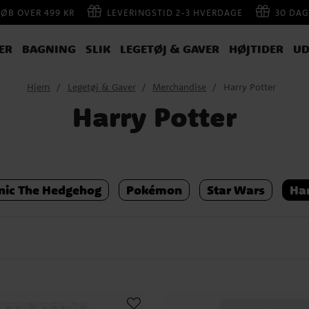
KØB OVER 499 KR
LEVERINGSTID 2-3 HVERDAGE
30 DAG
ER
BAGNING
SLIK
LEGETØJ & GAVER
HØJTIDER
UD
Hjem
Legetøj & Gaver
Merchandise
Harry Potter
Harry Potter
nic The Hedgehog
Pokémon
Star Wars
Har