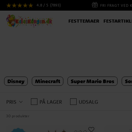
4.8 / 5
(7893)
FRI FRAGT VED 
FESTTEMAER
FESTARTIKL
Disney
Minecraft
Super Mario Bros
So
PRIS
PÅ LAGER
UDSALG
30 produkter