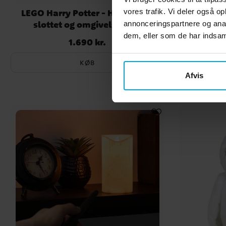
LEGO Harry Potter - Hogwarts-
Harr
vores trafik. Vi deler også 
slottet og omgivelser 18+
annonceringspartnere og anal
dem, eller som de har indsaml
1.690 kr.
Pris
:
1.690 kr.
KØB
Afvis