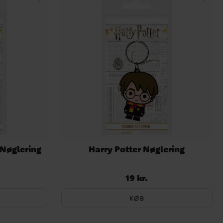
 Nøglering
Harry Potter Nøglering
19 kr.
Pris
:
19 kr.
KØB