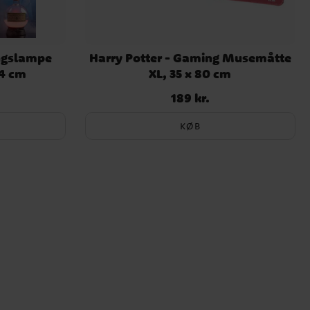
ingslampe
Harry Potter - Gaming Musemåtte
14 cm
XL, 35 x 80 cm
189 kr.
Pris
:
189 kr.
KØB