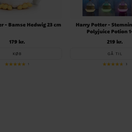
er - Bamse Hedwig 23 cm
Harry Potter - Stemn
Polyjuice Potion 
179 kr.
219 kr.
Pris
:
179 kr.
Pris
:
219 kr.
KØB
GÅ TIL
1
3