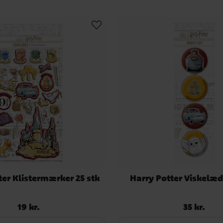
ter Klistermærker 25 stk
Harry Potter Viskelæd
19 kr.
35 kr.
Pris
:
19 kr.
Pris
:
35 kr.