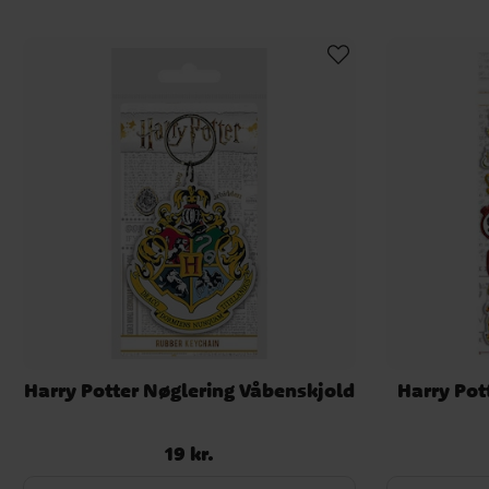
Harry Potter Nøglering Våbenskjold
Harry Pot
19 kr.
Pris
:
19 kr.