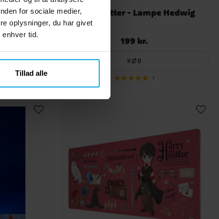
amse
Harry Potter - Lampe Hedwig
nden for sociale medier,
yd 30 cm
e oplysninger, du har givet
 enhver tid.
199 kr.
Pris
:
199 kr.
KØB
Tillad alle
1