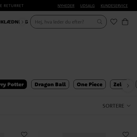
E RETURRET
NYHEDER
UDSALG
KUNDESERVICE
KLÆDNING
ry Potter
Dragon Ball
One Piece
Zelda
SORTERE