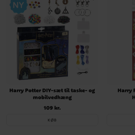
Harry Potter DIY-sæt til taske- og
Harry 
mobilvedhæng
H
109 kr.
Pris
:
109 kr.
KØB