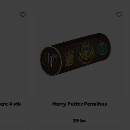
ere 4 stk
Harry Potter Penalhus
39 kr.
Pris
:
39 kr.