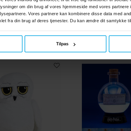
y Potter Penalhus
Harry Potter - B
oplysninger om din brug af vores hjemmeside med vores partnere i
Sorteringshuen med l
ysepartnere. Vores partnere kan kombinere disse data med andr
et fra din brug af deres tjenester. Du kan ændre dit samtykke til
39 kr.
179 kr.
Pris
:
39 kr.
Pris
:
179 kr.
KØB
GÅ TIL
Tilpas
1