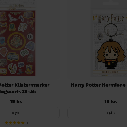
Potter Klistermærker
Harry Potter Hermione
ogwarts 25 stk
19 kr.
19 kr.
Pris
:
19 kr.
Pris
:
19 kr.
KØB
KØB
1