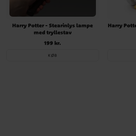
Harry Potter - Stearinlys lampe
Harry Pott
med tryllestav
199 kr.
Pris
:
199 kr.
KØB