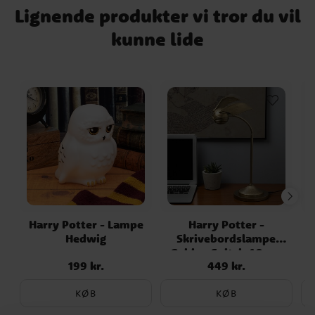
Lignende produkter vi tror du vil
kunne lide
Harry Potter - Lampe
Harry Potter -
Hedwig
Skrivebordslampe
S
Gyldne Snitch 40 cm
199 kr.
449 kr.
Pris
:
199 kr.
Pris
:
449 kr.
KØB
KØB