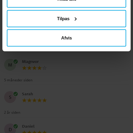
4.7
5
☆
4
☆
Tilpas
3
☆
2
☆
1
☆
vurderinger
Afvis
Anmeldelser (3)
Magnvor
M
5 måneder siden
Sarah
S
2 år siden
Daniel
D