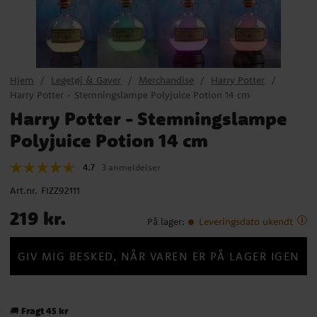
Hjem
Legetøj & Gaver
Merchandise
Harry Potter
Harry Potter - Stemningslampe Polyjuice Potion 14 cm
Harry Potter - Stemningslampe
Polyjuice Potion 14 cm
4.7
3 anmeldelser
Art.nr.
FIZZ92111
Pris
:
219 kr.
219 kr.
På lager
:
Leveringsdato ukendt
GIV MIG BESKED, NÅR VAREN ER PÅ LAGER IGEN
Fragt 45 kr
🚚