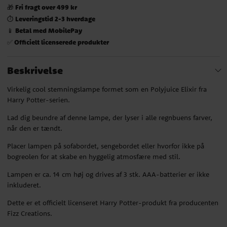
Fri fragt over 499 kr
🎁
Leveringstid 2-3 hverdage
⏱️
Betal med MobilePay
📱
Officielt licenserede produkter
✅
Beskrivelse
Virkelig cool stemningslampe formet som en Polyjuice Elixir fra
Harry Potter-serien.
Lad dig beundre af denne lampe, der lyser i alle regnbuens farver,
når den er tændt.
Placer lampen på sofabordet, sengebordet eller hvorfor ikke på
bogreolen for at skabe en hyggelig atmosfære med stil.
Lampen er ca. 14 cm høj og drives af 3 stk. AAA-batterier er ikke
inkluderet.
Dette er et officielt licenseret Harry Potter-produkt fra producenten
Fizz Creations.