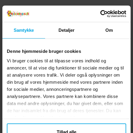
Andre købte også
Samtykke
Detaljer
Om
Denne hjemmeside bruger cookies
Vi bruger cookies til at tilpasse vores indhold og
annoncer, til at vise dig funktioner til sociale medier og til
at analysere vores trafik. Vi deler også oplysninger om
din brug af vores hjemmeside med vores partnere inden
for sociale medier, annonceringspartnere og
Harry Potter -
Camelion Batterier AAA
Servietter 16 stk
4 stk
analysepartnere. Vores partnere kan kombinere disse
data med andre oplysninger, du har givet dem, eller som
25 kr.
25 kr.
Pris
:
25 kr.
Pris
:
25 kr.
de har indsamlet fra din brug af deres tjenester. Du kan
ændre dit samtykke til enhver tid.
KØB
KØB
Tillad alle