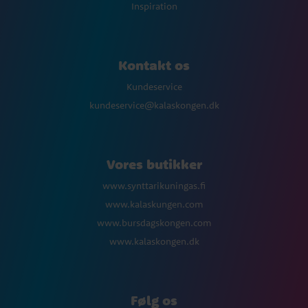
Inspiration
Kontakt os
Kundeservice
kundeservice@kalaskongen.dk
Vores butikker
www.synttarikuningas.fi
www.kalaskungen.com
www.bursdagskongen.com
www.kalaskongen.dk
Følg os