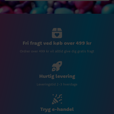
Fri fragt ved køb over 499 kr
Ordrer over 499 kr vil alltid give dig gratis fragt
Hurtig levering
Leveringstid 2-3 hverdage
Tryg e-handel