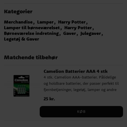
Kategorier
Merchandise
Lamper
Harry Potter
Lamper til børneværelset
Harry Potter
Børneværelse indretning
Gaver
Julegaver
Legetøj & Gaver
Matchende tilbehør
Camelion Batterier AAA 4 stk
4 stk. Camelion AAA-batterier. Pålidelige
og holdbare batterier, der passer perfekt til
fjernbetjeninger, legetøj, lamper og andre
hverdagsting.
Pris
25 kr.
:
25 kr.
KØB