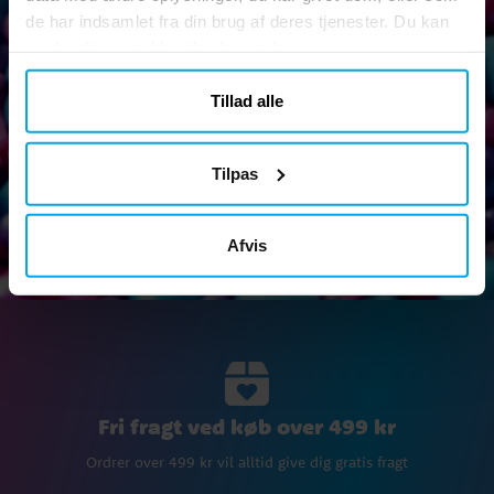
Nyhedsbrev
de har indsamlet fra din brug af deres tjenester. Du kan
Tilmeld dig vores nyhedsbrev og tag del af sjove tips,
ændre dit samtykke til enhver tid.
kampagner og tilbud.
Tillad alle
Tilpas
Ok
Afvis
Fri fragt ved køb over 499 kr
Ordrer over 499 kr vil alltid give dig gratis fragt