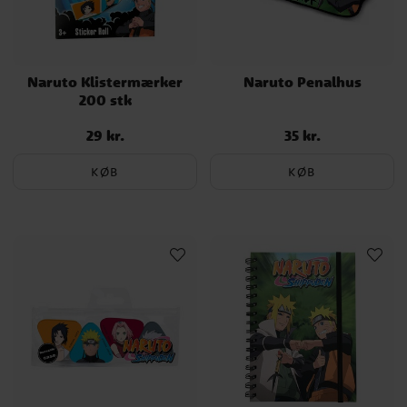
Naruto Klistermærker
Naruto Penalhus
200 stk
29 kr.
35 kr.
Pris
:
29 kr.
Pris
:
35 kr.
KØB
KØB