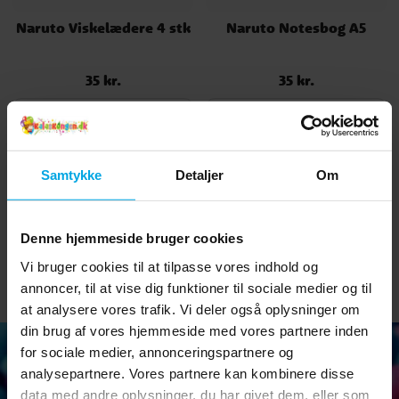
Naruto Viskelædere 4 stk
Naruto Notesbog A5
35 kr.
35 kr.
Pris
:
35 kr.
Pris
:
35 kr.
KØB
KØB
Samtykke
Detaljer
Om
Du har set 6 ud af 6 produkter
Denne hjemmeside bruger cookies
Vi bruger cookies til at tilpasse vores indhold og
annoncer, til at vise dig funktioner til sociale medier og til
at analysere vores trafik. Vi deler også oplysninger om
din brug af vores hjemmeside med vores partnere inden
for sociale medier, annonceringspartnere og
analysepartnere. Vores partnere kan kombinere disse
data med andre oplysninger, du har givet dem, eller som