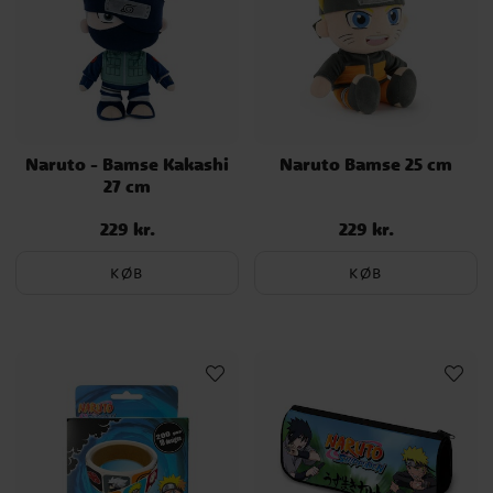
Naruto - Bamse Kakashi
Naruto Bamse 25 cm
27 cm
229 kr.
229 kr.
Pris
:
229 kr.
Pris
:
229 kr.
KØB
KØB