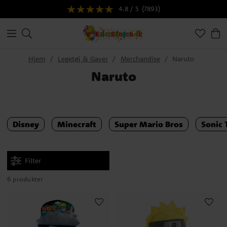
4.8 / 5
(7893)
Hjem
Legetøj & Gaver
Merchandise
Naruto
Naruto
Disney
Minecraft
Super Mario Bros
Sonic
Filter
6 produkter