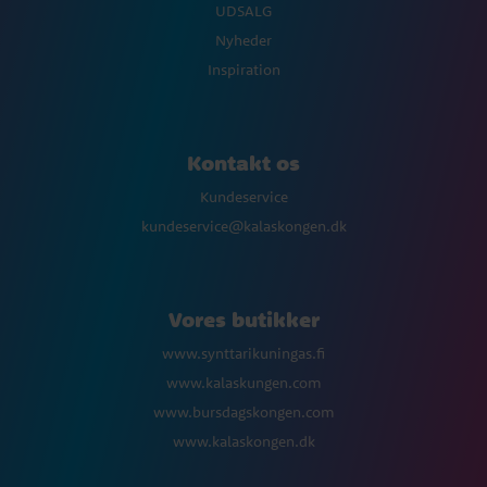
UDSALG
Nyheder
Inspiration
Kontakt os
Kundeservice
kundeservice@kalaskongen.dk
Vores butikker
www.synttarikuningas.fi
www.kalaskungen.com
www.bursdagskongen.com
www.kalaskongen.dk