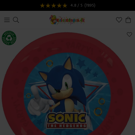
4.8 / 5
(7895)