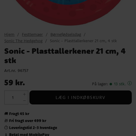
Hjem
Festtemaer
Børnefødselsdag
Sonic The Hedgehog
Sonic - Plasttallerkener 21 cm, 4 stk
Sonic - Plasttallerkener 21 cm, 4
stk
Art.nr.
96757
Pris
:
59 kr.
59 kr.
På lager
:
13 stk.
LÆG I INDKØBSKURV
Fragt 45 kr
🚚
Fri fragt over 499 kr
🎁
Leveringstid 2-3 hverdage
⏱️
Betal med MobilePay
📱