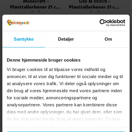
Minecraft -
Lilo & Stitch -
Plasttallerkener 21 cm,
Plasttallerkener 21 cm,
P
4 stk
4 stk
59 kr.
59 kr.
Pris
:
59 kr.
Pris
:
59 kr.
KØB
KØB
Samtykke
Detaljer
Om
Andre købte også
Denne hjemmeside bruger cookies
Vi bruger cookies til at tilpasse vores indhold og
annoncer, til at vise dig funktioner til sociale medier og til
at analysere vores trafik. Vi deler også oplysninger om
din brug af vores hjemmeside med vores partnere inden
for sociale medier, annonceringspartnere og
analysepartnere. Vores partnere kan kombinere disse
data med andre oplysninger, du har givet dem, eller som
de har indsamlet fra din brug af deres tjenester. Du kan
ændre dit samtykke til enhver tid.
Sonic the Hedgehog -
Sonic the Hedgehog -
Va