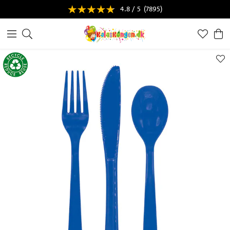
4.8 / 5
(7895)