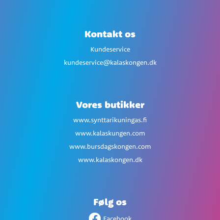
Kontakt os
Kundeservice
kundeservice@kalaskongen.dk
Vores butikker
www.synttarikuningas.fi
www.kalaskungen.com
www.bursdagskongen.com
www.kalaskongen.dk
Følg os
Facebook