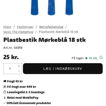
Hjem
Festtemaer
Børnefødselsdag
Sonic The Hedgehog
Plastbestik Mørkeblå 18 stk
Plastbestik Mørkeblå 18 stk
Art.nr.
G6818
Pris
:
25 kr.
25 kr.
På lager
:
18 stk.
LÆG I INDKØBSKURV
Fragt 45 kr
🚚
Fri fragt over 499 kr
🎁
Leveringstid 2-3 hverdage
⏱️
Betal med MobilePay
📱
Officielt licenserede produkter
✅