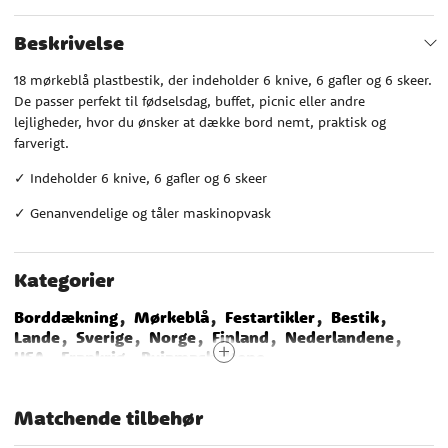
Beskrivelse
18 mørkeblå plastbestik, der indeholder 6 knive, 6 gafler og 6 skeer.
De passer perfekt til fødselsdag, buffet, picnic eller andre
lejligheder, hvor du ønsker at dække bord nemt, praktisk og
farverigt.
✓ Indeholder 6 knive, 6 gafler og 6 skeer
✓ Genanvendelige og tåler maskinopvask
Kategorier
Borddækning
Mørkeblå
Festartikler
Bestik
Lande
Sverige
Norge
Finland
Nederlandene
USA
Frankrig
Pyjamasheltene
Emil fra Lønneberg
Sonic The Hedgehog
Babblarna
Smølferne
Dragon Ball
Matchende tilbehør
Monster Truck
Transformers
Asterix