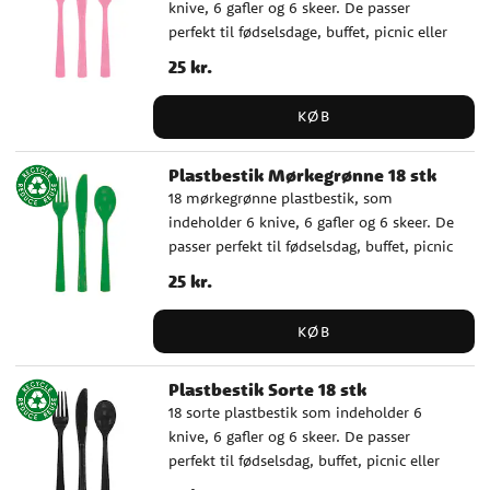
knive, 6 gafler og 6 skeer. De passer
perfekt til fødselsdage, buffet, picnic eller
andre lejligheder, hvor du vil dække bord
Pris
25 kr.
:
25 kr.
nemt, praktisk og farverigt. ✓ Indeholder
6 knive, 6 gafler og 6 skeer ✓
KØB
Genanvendelige og tåler opvaskemaskine
Plastbestik Mørkegrønne 18 stk
18 mørkegrønne plastbestik, som
indeholder 6 knive, 6 gafler og 6 skeer. De
passer perfekt til fødselsdag, buffet, picnic
eller andre lejligheder, hvor du ønsker at
Pris
25 kr.
:
25 kr.
dække bord nemt, praktisk og farverigt. ✓
Indeholder 6 knive, 6 gafler og 6 skeer ✓
KØB
Genanvendelige og tåler opvaskemaskine
Plastbestik Sorte 18 stk
18 sorte plastbestik som indeholder 6
knive, 6 gafler og 6 skeer. De passer
perfekt til fødselsdag, buffet, picnic eller
andre lejligheder, hvor du ønsker at dække