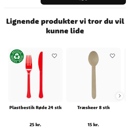
Genanvendelige og tåler opvaskemaskine
Lignende produkter vi tror du vil
kunne lide
Plastbestik Røde 24 stk
Træskeer 8 stk
25 kr.
15 kr.
Pris
:
25 kr.
Pris
:
15 kr.