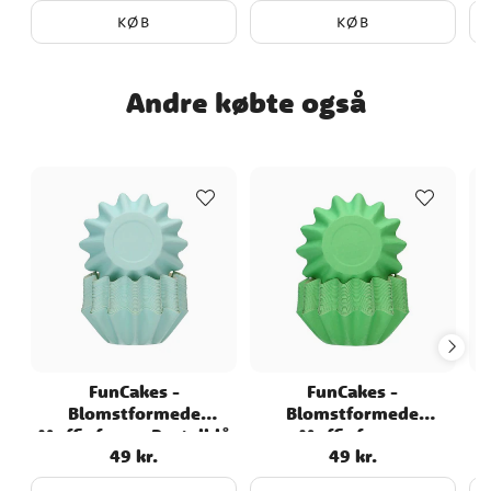
KØB
KØB
Andre købte også
FunCakes -
FunCakes -
Blomstformede
Blomstformede
Muffinforme Pastelblå
Muffinforme
M
49 kr.
49 kr.
Pris
:
49 kr.
Pris
:
49 kr.
48 stk
Pastelgrønne 48 stk