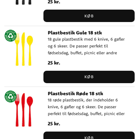
Pris
25 kr.
:
25 kr.
bord nemt, praktisk og elegant. ✓
Indeholder 6 knive, 6 gafler og 6 skeer ✓
KØB
Genanvendelige og tåler opvaskemaskine
Plastbestik Gule 18 stk
18 gule plastbestik med 6 knive, 6 gafler
og 6 skeer. De passer perfekt til
fødselsdag, buffet, picnic eller andre
lejligheder, hvor du vil dække bord nemt,
Pris
25 kr.
:
25 kr.
praktisk og farverigt. ✓ Indeholder 6
knive, 6 gafler og 6 skeer ✓
KØB
Genanvendelige og tåler opvaskemaskine
Plastbestik Røde 18 stk
18 røde plastbestik, der indeholder 6
knive, 6 gafler og 6 skeer. De passer
perfekt til fødselsdag, buffet, picnic eller
andre lejligheder, hvor du ønsker at dække
Pris
25 kr.
:
25 kr.
bord enkelt, praktisk og farverigt. ✓
Indeholder 6 knive, 6 gafler og 6 skeer ✓
KØB