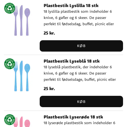
Plastbestik Lyslilla 18 stk
18 lyslilla plastbestik som indeholder 6
knive, 6 gafler og 6 skeer. De passer
perfekt til fødselsdag, buffet, picnic eller
andre lejligheder, hvor du ønsker at dække
Pris
25 kr.
:
25 kr.
bord nemt, praktisk og farverigt. ✓
Indeholder 6 knive, 6 gafler og 6 skeer ✓
KØB
Genanvendelige og tåler opvaskemaskine
Plastbestik Lyseblå 18 stk
18 lyseblå plastbestik, der indeholder 6
knive, 6 gafler og 6 skeer. De passer
perfekt til fødselsdage, buffet, picnic eller
andre lejligheder, hvor du ønsker at dække
Pris
25 kr.
:
25 kr.
bordet nemt, praktisk og farverigt. ✓
Indeholder 6 knive, 6 gafler og 6 skeer ✓
KØB
Genanvendelige og tåler opvaskemaskine
Plastbestik Lyserøde 18 stk
18 lyserøde plastbestik som indeholder 6