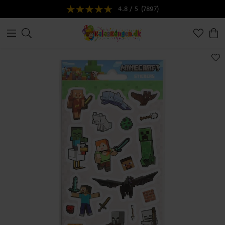
4.8 / 5
(7897)