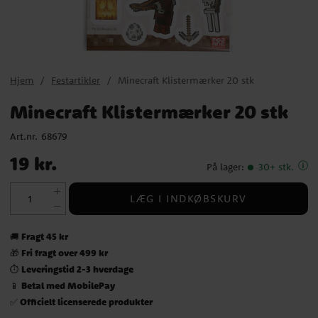
Hjem
Festartikler
Minecraft Klistermærker 20 stk
Minecraft Klistermærker 20 stk
Art.nr.
68679
Pris
:
19 kr.
19 kr.
På lager
:
30+ stk.
LÆG I INDKØBSKURV
Fragt 45 kr
🚚
Fri fragt over 499 kr
🎁
Leveringstid 2-3 hverdage
⏱️
Betal med MobilePay
📱
Officielt licenserede produkter
✅