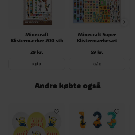
Minecraft
Minecraft Super
Klistermærker 200 stk
Klistermærkesæt
29 kr.
59 kr.
Pris
:
29 kr.
Pris
:
59 kr.
KØB
KØB
Andre købte også