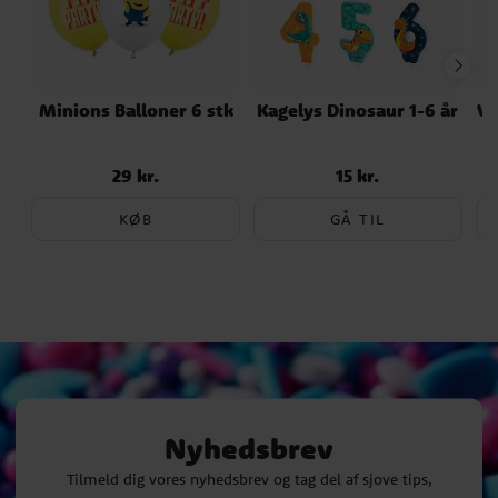
Minions Balloner 6 stk
Kagelys Dinosaur 1-6 år
Va
29 kr.
15 kr.
Pris
:
29 kr.
Pris
:
15 kr.
KØB
GÅ TIL
Nyhedsbrev
Tilmeld dig vores nyhedsbrev og tag del af sjove tips,