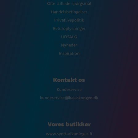
Ofte stillede spørgsmål
Handelsbetingelser
Privatlivspolitik
Returoplysninger
UDSALG
Nyheder
Inspiration
Kontakt os
Kundeservice
kundeservice@kalaskongen.dk
Vores butikker
www.synttarikuningas.fi