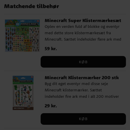
Matchende tilbehør
Minecraft Super Klistermærkesæt
Oplev en verden fuld af blokke og eventyr
med dette store klistermærkesæt fra
Minecraft. Sættet indeholder flere ark med
i alt 300 motiver af figurer, værktøj, dyr
Pris
59 kr.
:
59 kr.
og genstande fra spillet. Perfekt til kreativ
leg, notesbøger, skolebøger eller bare til at
KØB
samle på. ✔️ 300 klistermærker fordelt på
flere ark ✔️ Fyldt med figurer og detaljer
Minecraft Klistermærker 200 stk
fra Minecrafts verden ✔️ Officielt licenseret
Byg dit eget eventyr med disse seje
Minecraft produkt
Minecraft klistermærker. Sættet
indeholder fire ark med i alt 200 motiver
fyldt med figurer, våben, dyr og blokke fra
Pris
29 kr.
:
29 kr.
det populære spilunivers. Perfekte til
notesbøger, kreativ leg, invitationer eller
KØB
små gaver. ✔️ 200 klistermærker fordelt
på 4 ark ✔️ Farverige motiver fra