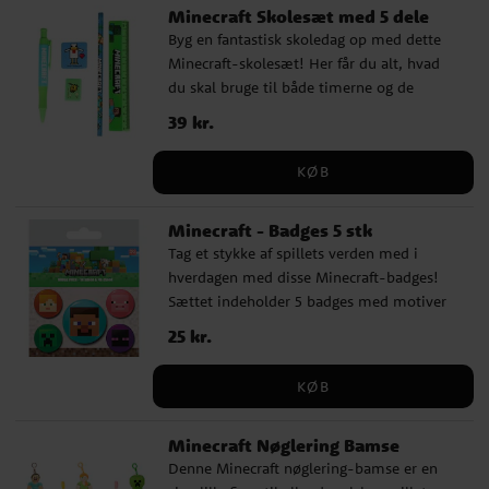
Minecraft Skolesæt med 5 dele
Minecrafts verden ✔️ Officielt licenseret
Byg en fantastisk skoledag op med dette
Minecraft produkt
Minecraft-skolesæt! Her får du alt, hvad
du skal bruge til både timerne og de
kreative pauser, i et design inspireret af
Pris
39 kr.
:
39 kr.
spillets ikoniske univers. ✔️ Blyant ✔️
Kuglepen ✔️ Lineal ✔️ Blyantspidser ✔️
KØB
Viskelæder Med farverige motiver fra
Minecraft bliver dette skolesæt en perfekt
Minecraft - Badges 5 stk
følgesvend i skoletasken. Officielt
Tag et stykke af spillets verden med i
licenseret produkt.
hverdagen med disse Minecraft-badges!
Sættet indeholder 5 badges med motiver
af populære figurer som Steve, Alex,
Pris
25 kr.
:
25 kr.
Creeper, Enderman og grisen, perfekte til
at sætte på tasker, jakker eller penalhuse.
KØB
Fire af badgesene er ca. 2,5 cm i diameter,
og ét er lidt større, 3,8 cm i diameter. De
Minecraft Nøglering Bamse
fastgøres nemt med en sikkerhedsnål på
Denne Minecraft nøglering-bamse er en
bagsiden. ✔️ Indeholder 5 badges med