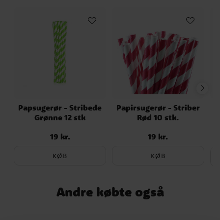
Papsugerør - Stribede
Papirsugerør - Striber
Grønne 12 stk
Rød 10 stk.
19 kr.
19 kr.
Pris
:
19 kr.
Pris
:
19 kr.
Nu
KØB
KØB
Andre købte også