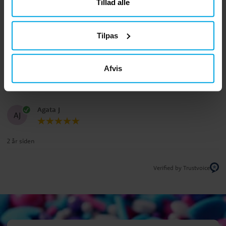
1
☆
Tillad alle
vurderinger
Anmeldelser (2)
Tilpas
Ann-sofi F
AF
Afvis
2 år siden
Agata J
AJ
2 år siden
Verified by Trustvoice