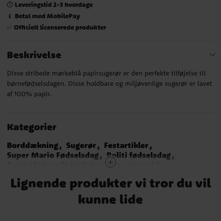
Leveringstid 2-3 hverdage
⏱️
Betal med MobilePay
📱
Officielt licenserede produkter
✅
Beskrivelse
Disse stribede mørkeblå papirsugerør er den perfekte tilføjelse til
børnefødselsdagen. Disse holdbare og miljøvenlige sugerør er lavet
af 100% papir.
Kategorier
Borddækning
Sugerør
Festartikler
Super Mario Fødselsdag
Politi fødselsdag
Byggeklodser fødselsdag
Brandmand Sam
Pyjamasheltene
Fortnite fødselsdag
Baby Shark
Lignende produkter vi tror du vil
Blues Clues
Emil fra Lønneberg
Smølferne
Asterix
kunne lide