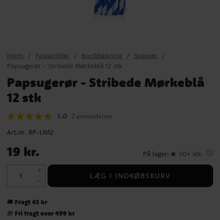
Hjem
Festartikler
Borddækning
Sugerør
Papsugerør - Stribede Mørkeblå 12 stk
Papsugerør - Stribede Mørkeblå
12 stk
5.0
2 anmeldelser
Art.nr.
RP-LN12
Pris
:
19 kr.
19 kr.
På lager
:
30+ stk.
LÆG I INDKØBSKURV
Fragt 45 kr
🚚
Fri fragt over 499 kr
🎁