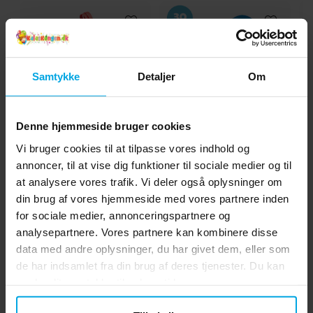
Samtykke
Detaljer
Om
Denne hjemmeside bruger cookies
Serpentiner - Rød
Balloner - Mørkeblå 10
Ta
Vi bruger cookies til at tilpasse vores indhold og
stk
annoncer, til at vise dig funktioner til sociale medier og til
at analysere vores trafik. Vi deler også oplysninger om
15 kr.
19 kr.
Pris
:
15 kr.
Pris
:
19 kr.
din brug af vores hjemmeside med vores partnere inden
KØB
KØB
for sociale medier, annonceringspartnere og
analysepartnere. Vores partnere kan kombinere disse
data med andre oplysninger, du har givet dem, eller som
5.0
de har indsamlet fra din brug af deres tjenester. Du kan
5
☆
4
☆
ændre dit samtykke til enhver tid.
3
☆
2
☆