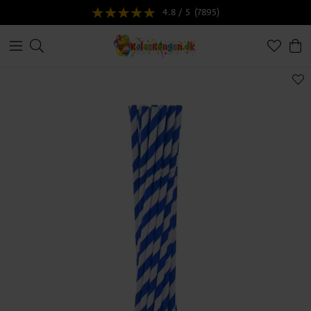
4.8 / 5
(7895)