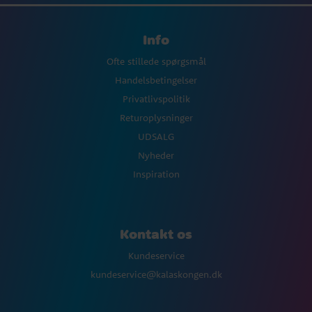
Info
Ofte stillede spørgsmål
Handelsbetingelser
Privatlivspolitik
Returoplysninger
UDSALG
Nyheder
Inspiration
Kontakt os
Kundeservice
kundeservice@kalaskongen.dk