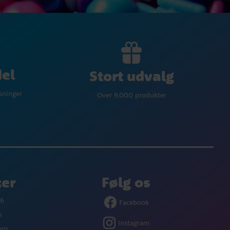
del
Stort udvalg
øsninger
Over 9.000 produkter
ker
Følg os
fi
Facebook
m
Instagram
com