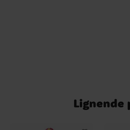
sidder behageligt. En enkel og sjov udklædning, de
hurtigt bliver en favorit hos små Paw Patrol-fans. 
Indeholder heldragt og ansigtsmaske ✔ Materiale: 
% polyester ✔ Passer til børn i alderen 3-4 år (98-
cm) ✔ Håndvaskes og dryppes til tørre ✔ Officielt
licenseret produkt
Lignende p