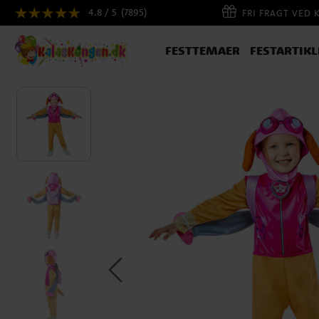
4.8 / 5
(7895)
FRI FRAGT VED 
FESTTEMAER
FESTARTIKL