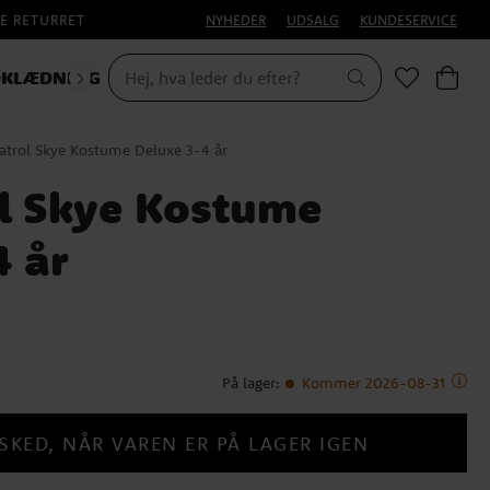
E RETURRET
NYHEDER
UDSALG
KUNDESERVICE
KLÆDNING
atrol Skye Kostume Deluxe 3-4 år
l Skye Kostume
4 år
På lager
:
Kommer 2026-08-31
SKED, NÅR VAREN ER PÅ LAGER IGEN