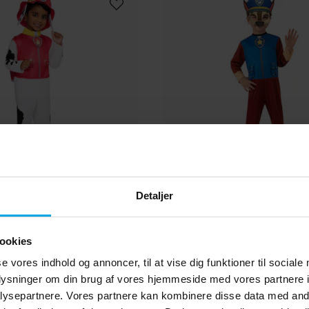
rol Marshall Kostume
Paw Patrol Chase Kostu
Detaljer
Deluxe 2-3 år
289 kr.
189 kr.
Pris
:
289 kr.
Pris
:
189 kr.
ookies
KØB
KØB
se vores indhold og annoncer, til at vise dig funktioner til sociale
oplysninger om din brug af vores hjemmeside med vores partnere i
ysepartnere. Vores partnere kan kombinere disse data med andr