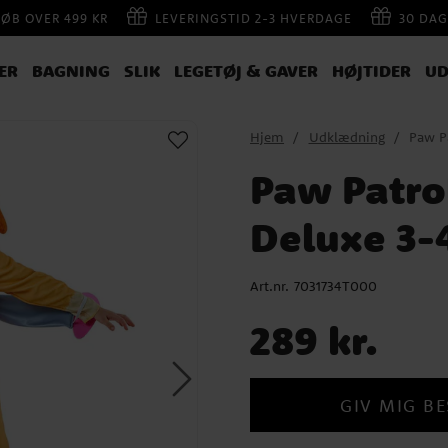
KØB OVER 499 KR
LEVERINGSTID 2-3 HVERDAGE
30 DAG
ER
BAGNING
SLIK
LEGETØJ & GAVER
HØJTIDER
UD
Hjem
Udklædning
Paw P
Paw Patro
Deluxe 3-
Art.nr.
7031734T000
Pris
:
289 kr.
289 kr.
GIV MIG BE