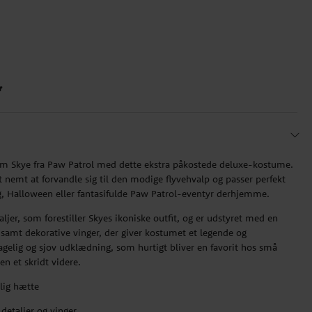
r
som Skye fra Paw Patrol med dette ekstra påkostede deluxe-kostume.
 nemt at forvandle sig til den modige flyvehvalp og passer perfekt
g, Halloween eller fantasifulde Paw Patrol-eventyr derhjemme.
jer, som forestiller Skyes ikoniske outfit, og er udstyret med en
r samt dekorative vinger, der giver kostumet et legende og
gelig og sjov udklædning, som hurtigt bliver en favorit hos små
en et skridt videre.
lig hætte
detaljer og vinger