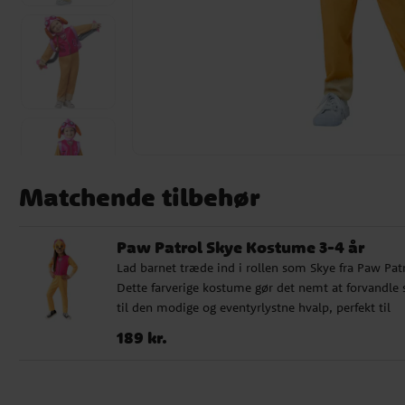
Matchende tilbehør
Paw Patrol Skye Kostume 3-4 år
Lad barnet træde ind i rollen som Skye fra Paw Patr
Dette farverige kostume gør det nemt at forvandle 
til den modige og eventyrlystne hvalp, perfekt til
børnefødselsdag, udklædning, Halloween eller leg
Pris
:
189 kr.
189 kr.
Paw Patrol-eventyr derhjemme. Kostumet har tryk
detaljer, som forestiller Skyes ikoniske outfit, og
leveres med en matchende ansigtsmaske i filt, som