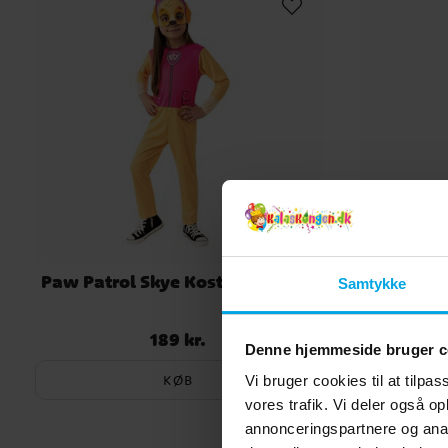
Paw Patrol Skye Kostume 3-4 år
Paw Pat
Samtykke
189 kr.
Pris
:
189 kr.
Denne hjemmeside bruger c
KØB
Vi bruger cookies til at tilpas
vores trafik. Vi deler også 
annonceringspartnere og anal