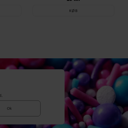
KØB
d.
Ok