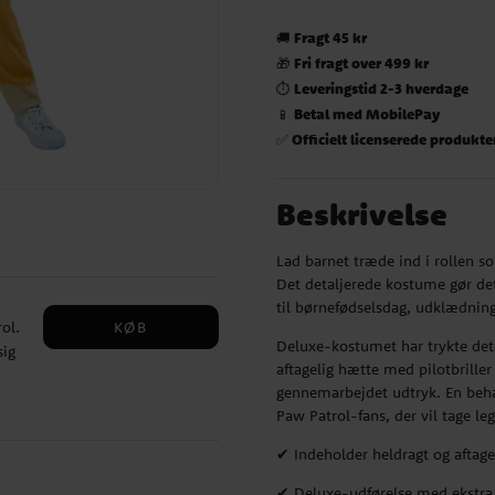
Fragt 45 kr
🚚
Fri fragt over 499 kr
🎁
Leveringstid 2-3 hverdage
⏱️
Betal med MobilePay
📱
Officielt licenserede produkte
✅
Beskrivelse
Lad barnet træde ind i rollen 
Det detaljerede kostume gør det
til børnefødselsdag, udklædnin
KØB
ol.
Deluxe-kostumet har trykte detal
sig
aftagelig hætte med pilotbrille
gennemarbejdet udtryk. En beha
ende
Paw Patrol-fans, der vil tage leg
te
✔ Indeholder heldragt og aftage
✔ Deluxe-udførelse med ekstra 