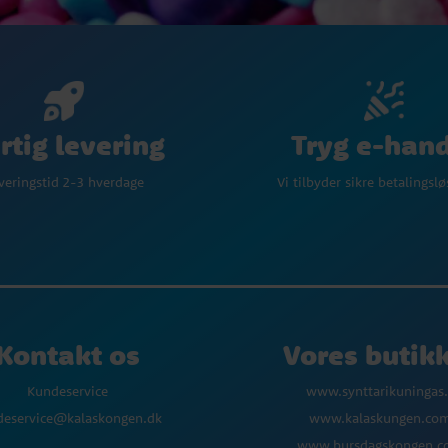
Tryg e-han
rtig levering
Vi tilbyder sikre betalingsl
veringstid 2-3 hverdage
Kontakt os
Vores butik
Kundeservice
www.synttarikuningas.
deservice@kalaskongen.dk
www.kalaskungen.co
www.bursdagskongen.