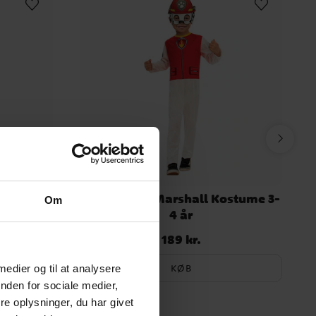
me 3-4 år
Paw Patrol Marshall Kostume 3-
Om
4 år
189 kr.
Pris
:
189 kr.
KØB
 medier og til at analysere
nden for sociale medier,
e oplysninger, du har givet