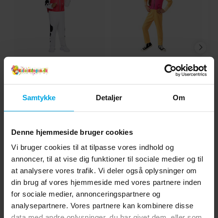
Paw Patrol Marshall
Paw Patrol Skye
Kostume Deluxe 2-3 år
Kostume 3-4 år
289 kr.
189 kr.
Pris
:
289 kr.
Pris
:
189 kr.
Samtykke
Detaljer
Om
KØB
KØB
Denne hjemmeside bruger cookies
Andre købte også
Vi bruger cookies til at tilpasse vores indhold og
annoncer, til at vise dig funktioner til sociale medier og til
at analysere vores trafik. Vi deler også oplysninger om
din brug af vores hjemmeside med vores partnere inden
for sociale medier, annonceringspartnere og
analysepartnere. Vores partnere kan kombinere disse
data med andre oplysninger, du har givet dem, eller som