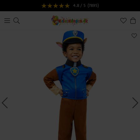
4.8 / 5
(7895)