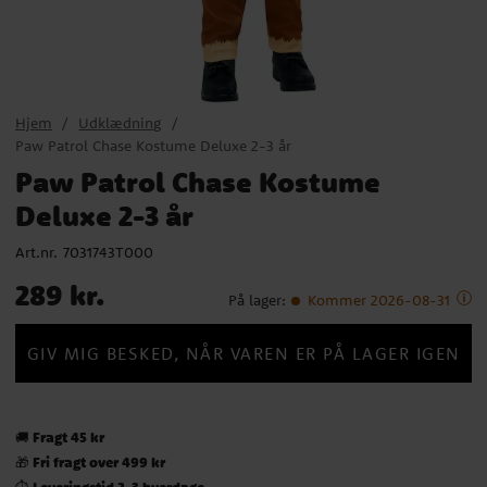
Hjem
Udklædning
Paw Patrol Chase Kostume Deluxe 2-3 år
Paw Patrol Chase Kostume
Deluxe 2-3 år
Art.nr.
7031743T000
Pris
:
289 kr.
289 kr.
På lager
:
Kommer 2026-08-31
GIV MIG BESKED, NÅR VAREN ER PÅ LAGER IGEN
Fragt 45 kr
🚚
Fri fragt over 499 kr
🎁
Leveringstid 2-3 hverdage
⏱️