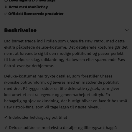
Betal med MobilePay
📱
Officielt licenserede produkter
✅
Beskrivelse
Lad barnet træde ind i rollen som Chase fra Paw Patrol med dette
ekstra påkostede deluxe-kostume. Det detaljerede kostume gør det
nemt at forvandle sig til den modige politihund og passer perfekt
til børnefødselsdag, udklædning, Halloween eller spændende Paw
Patrol-eventyr derhjemme.
Deluxe-kostumet har trykte detaljer, som forestiller Chases
ikoniske politiuniform, og leveres med en matchende politihat
med ører. På ryggen sidder en lille dekorativ rygsæk, som giver
kostumet et ekstra legende og gennemarbejdet udtryk. En
behagelig og sjov udklædning, der hurtigt bliver en favorit hos små
Paw Patrol-fans, som vil tage legen til næste niveau.
✔ Indeholder heldragt og politihat
✔ Deluxe-udførelse med ekstra detaljer og lille rygsæk bagpå