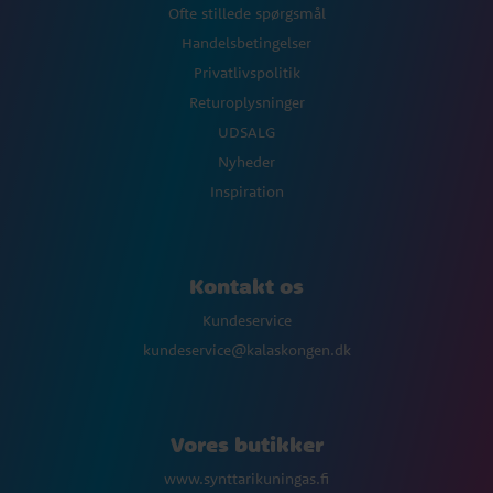
Ofte stillede spørgsmål
Handelsbetingelser
Privatlivspolitik
Returoplysninger
UDSALG
Nyheder
Inspiration
Kontakt os
Kundeservice
kundeservice@kalaskongen.dk
Vores butikker
www.synttarikuningas.fi