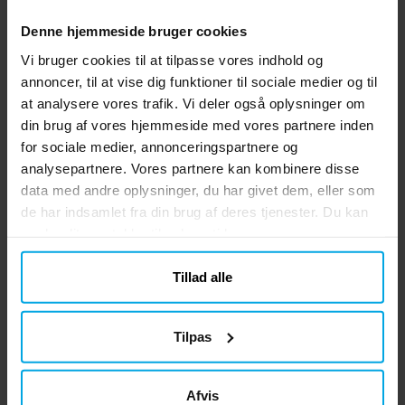
Denne hjemmeside bruger cookies
Vi bruger cookies til at tilpasse vores indhold og
annoncer, til at vise dig funktioner til sociale medier og til
Pokémon Pikachu
Pokémon Pikachu
P
at analysere vores trafik. Vi deler også oplysninger om
Kostume 7-8 år
Kostume 10-12 år
din brug af vores hjemmeside med vores partnere inden
for sociale medier, annonceringspartnere og
249 kr.
249 kr.
Pris
:
249 kr.
Pris
:
249 kr.
analysepartnere. Vores partnere kan kombinere disse
data med andre oplysninger, du har givet dem, eller som
KØB
KØB
de har indsamlet fra din brug af deres tjenester. Du kan
ændre dit samtykke til enhver tid.
Andre købte også
Tillad alle
Tilpas
Afvis