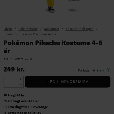
Hjem
Udklædning
Kostumer
Kostumer til Børn
Pokémon Pikachu Kostume 4-6 år
Pokémon Pikachu Kostume 4-6
år
Art.nr.
90121L-20L
Pris
:
249 kr.
249 kr.
På lager
:
9 stk.
LÆG I INDKØBSKURV
Fragt 45 kr
🚚
Fri fragt over 499 kr
🎁
Leveringstid 2-3 hverdage
⏱️
Betal med MobilePay
📱