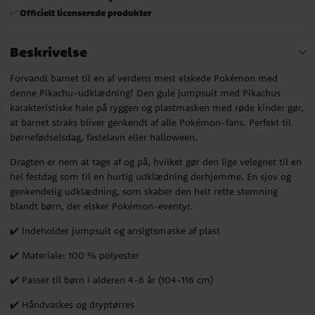
Officielt licenserede produkter
✅
Beskrivelse
Forvandl barnet til en af verdens mest elskede Pokémon med
denne Pikachu-udklædning! Den gule jumpsuit med Pikachus
karakteristiske hale på ryggen og plastmasken med røde kinder gør,
at barnet straks bliver genkendt af alle Pokémon-fans. Perfekt til
børnefødselsdag, fastelavn eller halloween.
Dragten er nem at tage af og på, hvilket gør den lige velegnet til en
hel festdag som til en hurtig udklædning derhjemme. En sjov og
genkendelig udklædning, som skaber den helt rette stemning
blandt børn, der elsker Pokémon-eventyr.
✔️ Indeholder jumpsuit og ansigtsmaske af plast
✔️ Materiale: 100 % polyester
✔️ Passer til børn i alderen 4-6 år (104-116 cm)
✔️ Håndvaskes og dryptørres