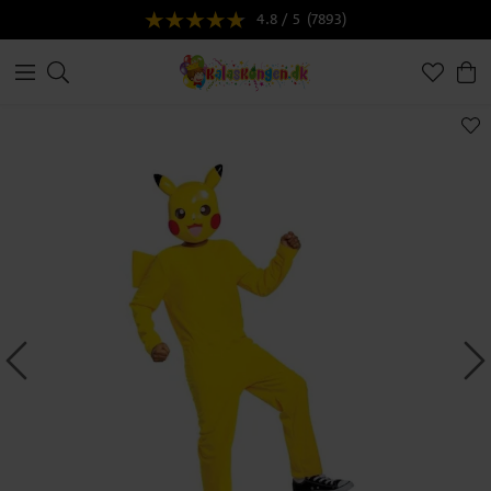
4.8 / 5
(7893)