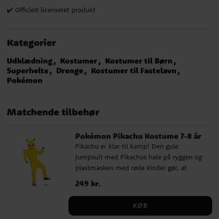
✔️ Officielt licenseret produkt
Kategorier
Udklædning
Kostumer
Kostumer til Børn
Superhelte
Drenge
Kostumer til Fastelavn
Pokémon
Matchende tilbehør
Pokémon Pikachu Kostume 7-8 år
Pikachu er klar til kamp! Den gule
jumpsuit med Pikachus hale på ryggen og
plastmasken med røde kinder gør, at
barnet straks bliver genkendt af alle
Pris
249 kr.
:
249 kr.
Pokémon-fans. Perfekt til fastelavn,
temafest eller en sjov Pokémon-
KØB
fødselsdag. Dragten er nem at tage af og