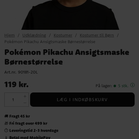
Hjem
Udklædning
Kostumer
Kostumer til Børn
Pokémon Pikachu Ansigtsmaske Børnestørrelse
Pokémon Pikachu Ansigtsmaske
Børnestørrelse
Art.nr.
90181-20L
Pris
:
119 kr.
119 kr.
På lager
:
5 stk.
LÆG I INDKØBSKURV
Fragt 45 kr
🚚
Fri fragt over 499 kr
🎁
Leveringstid 2-3 hverdage
⏱️
Betal med MobilePay
📱