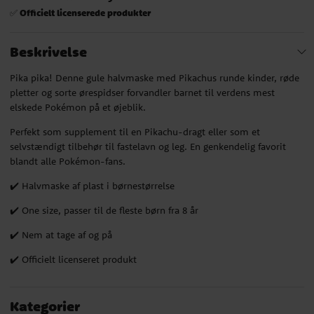
Officielt licenserede produkter
✅
Beskrivelse
Pika pika! Denne gule halvmaske med Pikachus runde kinder, røde
pletter og sorte ørespidser forvandler barnet til verdens mest
elskede Pokémon på et øjeblik.
Perfekt som supplement til en Pikachu-dragt eller som et
selvstændigt tilbehør til fastelavn og leg. En genkendelig favorit
blandt alle Pokémon-fans.
✔️ Halvmaske af plast i børnestørrelse
✔️ One size, passer til de fleste børn fra 8 år
✔️ Nem at tage af og på
✔️ Officielt licenseret produkt
Kategorier