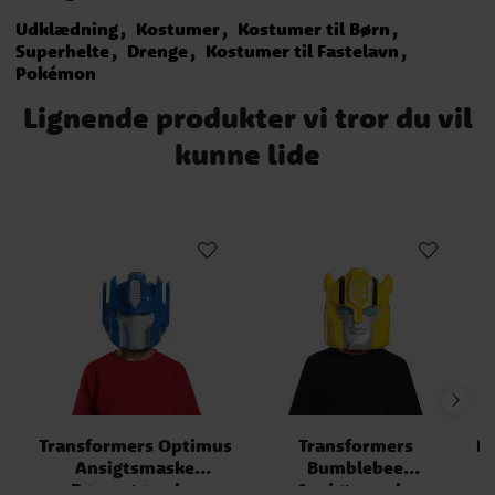
Udklædning
Kostumer
Kostumer til Børn
Superhelte
Drenge
Kostumer til Fastelavn
Pokémon
Lignende produkter vi tror du vil
kunne lide
Transformers Optimus
Transformers
I
Ansigtsmaske
Bumblebee
Børnestørrelse
Ansigtsmaske