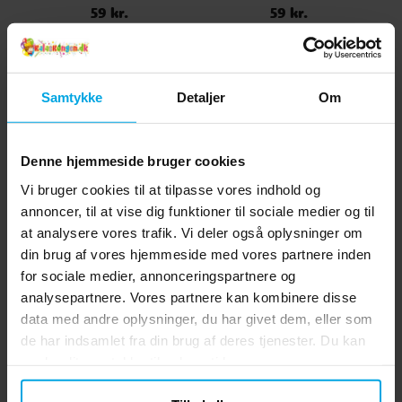
59 kr.
59 kr.
Pris
:
59 kr.
Pris
:
59 kr.
Børnestørrelse
KØB
KØB
Samtykke
Detaljer
Om
Andre købte også
Denne hjemmeside bruger cookies
Vi bruger cookies til at tilpasse vores indhold og
annoncer, til at vise dig funktioner til sociale medier og til
at analysere vores trafik. Vi deler også oplysninger om
din brug af vores hjemmeside med vores partnere inden
for sociale medier, annonceringspartnere og
analysepartnere. Vores partnere kan kombinere disse
data med andre oplysninger, du har givet dem, eller som
de har indsamlet fra din brug af deres tjenester. Du kan
Balloner - Gule 10 stk
Holografisk guld -
ændre dit samtykke til enhver tid.
Papkrus 10 stk
19 kr.
35 kr.
Pris
:
19 kr.
Pris
:
35 kr.