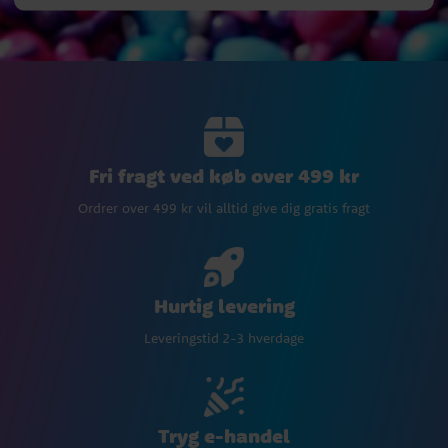
Fri fragt ved køb over 499 kr
Ordrer over 499 kr vil alltid give dig gratis fragt
Hurtig levering
Leveringstid 2-3 hverdage
Tryg e-handel