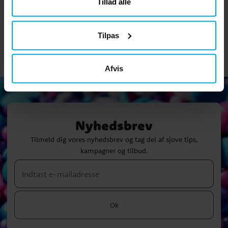
Tillad alle
KØB
KØB
Tilpas
Afvis
Nyhedsbrev
Tilmeld dig vores nyhedsbrev og tag del af sjove tips,
kampagner og tilbud.
Ok