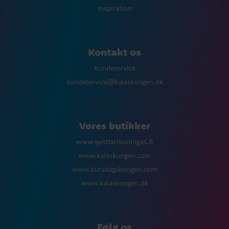
Inspiration
Kontakt os
Kundeservice
kundeservice@kalaskongen.dk
Vores butikker
www.synttarikuningas.fi
www.kalaskungen.com
www.bursdagskongen.com
www.kalaskongen.dk
Følg os