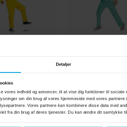
 Pikachu Kostume 7-8
Pokémon Bulbasaur Kos
år
år
249 kr.
229 kr.
Pris
:
249 kr.
Pris
:
229 kr.
Detaljer
KØB
KØB
ookies
se vores indhold og annoncer, til at vise dig funktioner til sociale
Andre købte også
oplysninger om din brug af vores hjemmeside med vores partnere i
ysepartnere. Vores partnere kan kombinere disse data med andr
et fra din brug af deres tjenester. Du kan ændre dit samtykke til