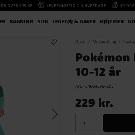
KØB OVER 499 KR
LEVERINGSTID 2-3 HVERDAGE
30 DAG
ER
BAGNING
SLIK
LEGETØJ & GAVER
HØJTIDER
UD
Hjem
Udklædning
Kostu
Pokémon 
10-12 år
Art.nr.
105459G-20L
Pris
:
229 kr.
229 kr.