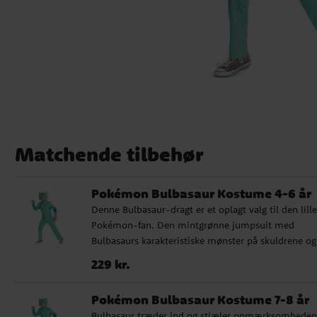
Matchende tilbehør
Pokémon Bulbasaur Kostume 4-6 år
Denne Bulbasaur-dragt er et oplagt valg til den lille
Pokémon-fan. Den mintgrønne jumpsuit med
Bulbasaurs karakteristiske mønster på skuldrene og
plastmasken med røde øjne gør, at barnet straks li
Pris
:
229 kr.
229 kr.
en ægte Pokémon. Dragten er nem at tage af og på
hvilket gør den perfekt til leg og sjov hele festdagen
Pokémon Bulbasaur Kostume 7-8 år
Den passer lige godt til fastelavn, fødselsdag og
Bulbasaur træder ind og stjæler opmærksomheden