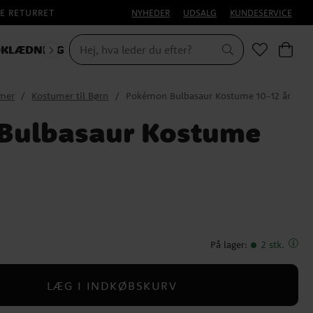
E RETURRET
NYHEDER
UDSALG
KUNDESERVICE
KLÆDNING
mer
Kostumer til Børn
Pokémon Bulbasaur Kostume 10-12 år
Bulbasaur Kostume
På lager
:
2 stk.
LÆG I INDKØBSKURV