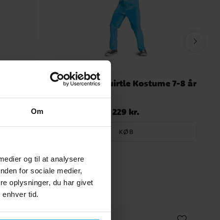
tume 7-8
Pokémon Squirtle Kostume 7-8 år
229 kr.
Pris
:
229 kr.
Om
KØB
 medier og til at analysere
nden for sociale medier,
e oplysninger, du har givet
 enhver tid.