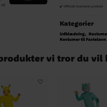
g
 på
 ✔️
✔️ Officielt licenseret produkt
der
Kategorier
en
vil
Udklædning
Kostume
Kostumer til Fastelavn
0 %
ret
rodukter vi tror du vil