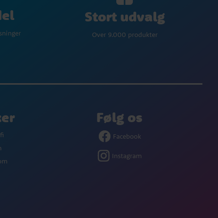
del
Stort udvalg
øsninger
Over 9.000 produkter
ker
Følg os
fi
Facebook
m
Instagram
com