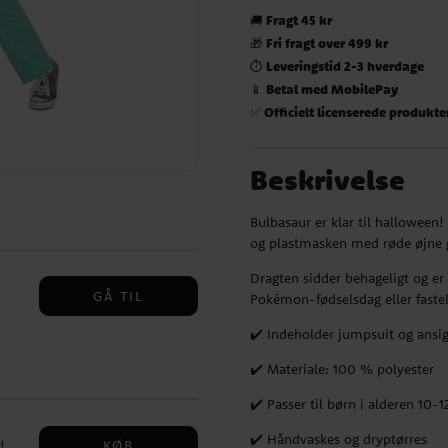
Fragt 45 kr
🚚
Fri fragt over 499 kr
🎁
Leveringstid 2-3 hverdage
⏱️
Betal med MobilePay
📱
Officielt licenserede produkte
✅
Beskrivelse
Bulbasaur er klar til hallowee
og plastmasken med røde øjne g
Dragten sidder behageligt og er 
GÅ TIL
Pokémon-fødselsdag eller fastel
✔️ Indeholder jumpsuit og ansig
gner
✔️ Materiale: 100 % polyester
,
✔️ Passer til børn i alderen 10-
.
✔️ Håndvaskes og dryptørres
KØB
!