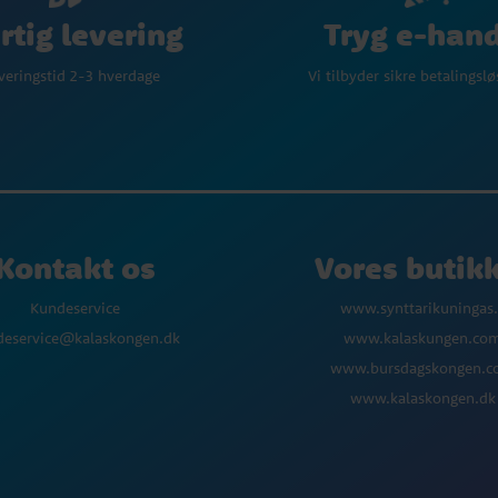
Tryg e-han
rtig levering
Vi tilbyder sikre betalingsl
veringstid 2-3 hverdage
Kontakt os
Vores butik
Kundeservice
www.synttarikuningas.
deservice@kalaskongen.dk
www.kalaskungen.co
www.bursdagskongen.
www.kalaskongen.dk