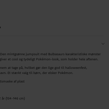
r
n! Den mintgrønne jumpsuit med Bulbasaurs karakteristiske mønster
iver et cool og tydeligt Pokémon-look, som holder hele aftenen.
nem at tage på, hvilket gør den lige god til halloweenfest,
avn. Et stærkt valg til børn, der elsker Pokémon.
tsmaske af plast
12 år (134-146 cm)