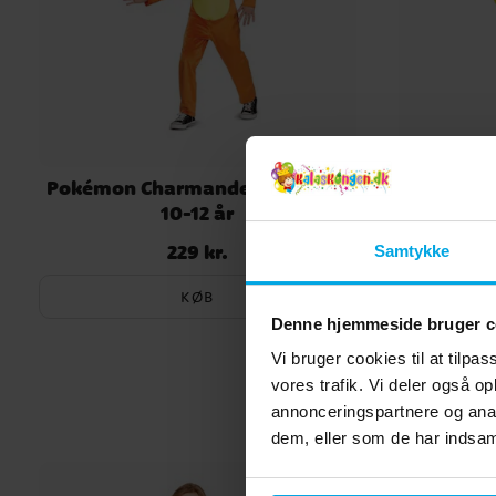
Pokémon Charmander Kostume
Pokémon
10-12 år
229 kr.
Pris
:
229 kr.
Samtykke
KØB
Denne hjemmeside bruger c
Vi bruger cookies til at tilpas
vores trafik. Vi deler også 
annonceringspartnere og anal
dem, eller som de har indsaml