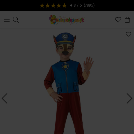
4.8 / 5
(7895)