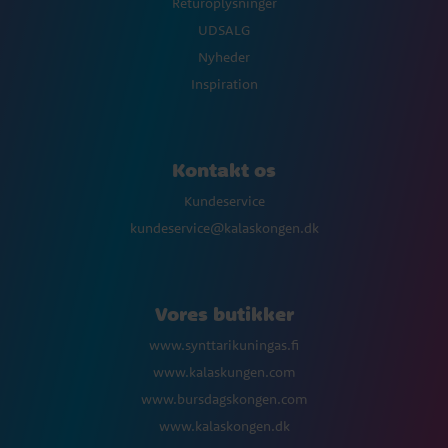
Returoplysninger
UDSALG
Nyheder
Inspiration
Kontakt os
Kundeservice
kundeservice@kalaskongen.dk
Vores butikker
www.synttarikuningas.fi
www.kalaskungen.com
www.bursdagskongen.com
www.kalaskongen.dk