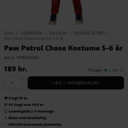
Hjem
Udklædning
Kostumer
Kostumer til Børn
Paw Patrol Chase Kostume 5-6 år
Paw Patrol Chase Kostume 5-6 år
Art.nr.
701936S000
Pris
:
189 kr.
189 kr.
På lager
:
2 stk.
LÆG I INDKØBSKURV
Fragt 45 kr
🚚
Fri fragt over 499 kr
🎁
Leveringstid 2-3 hverdage
⏱️
Betal med MobilePay
📱
Officielt licenserede produkter
✅