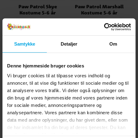
Paw Patrol Skye
Paw Patrol Marshall
Kostume 5-6 år
Kostume 5-6 år
189 kr.
189 kr.
Pris
:
189 kr.
Pris
:
189 kr.
KØB
KØB
Samtykke
Detaljer
Om
Andre købte også
Denne hjemmeside bruger cookies
Vi bruger cookies til at tilpasse vores indhold og
annoncer, til at vise dig funktioner til sociale medier og til
at analysere vores trafik. Vi deler også oplysninger om
din brug af vores hjemmeside med vores partnere inden
for sociale medier, annonceringspartnere og
analysepartnere. Vores partnere kan kombinere disse
data med andre oplysninger, du har givet dem, eller som
de har indsamlet fra din brug af deres tjenester. Du kan
ændre dit samtykke til enhver tid.