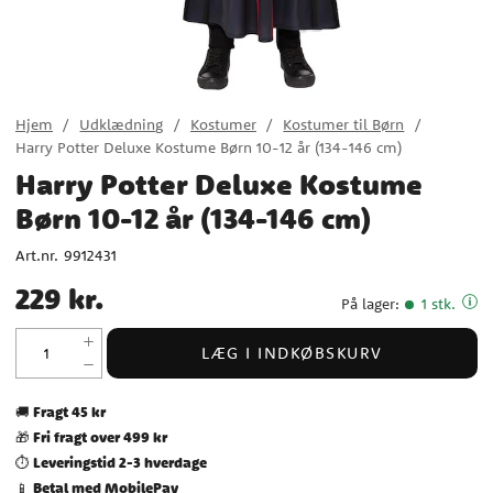
Hjem
Udklædning
Kostumer
Kostumer til Børn
Harry Potter Deluxe Kostume Børn 10-12 år (134-146 cm)
Harry Potter Deluxe Kostume
Børn 10-12 år (134-146 cm)
Art.nr.
9912431
Pris
:
229 kr.
229 kr.
På lager
:
1 stk.
LÆG I INDKØBSKURV
Fragt 45 kr
🚚
Fri fragt over 499 kr
🎁
Leveringstid 2-3 hverdage
⏱️
Betal med MobilePay
📱