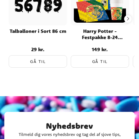
Talballoner i Sort 86 cm
Harry Potter -
Festpakke 8-24
personer
29 kr.
149 kr.
Pris
:
29 kr.
Pris
:
149 kr.
GÅ TIL
GÅ TIL
Nyhedsbrev
Tilmeld dig vores nyhedsbrev og tag del af sjove tips,