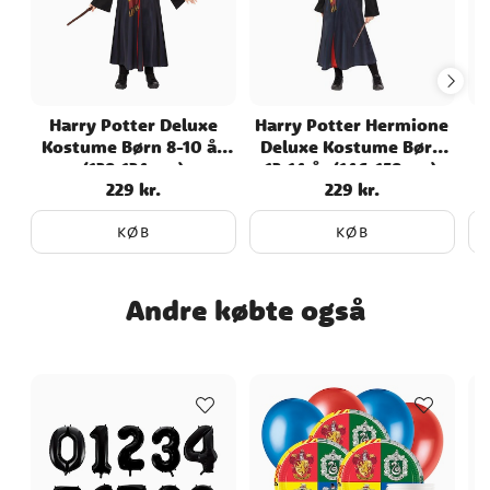
- Giver en autentisk og magisk oplevelse
med et detaljeret design, der værdsættes
af ældre børn. Dette er et officielt
licenseret produkt.
Harry Potter Deluxe
Harry Potter Hermione
Kostume Børn 8-10 år
Deluxe Kostume Børn
(128-134 cm)
12-14 år (146-158 cm)
229 kr.
229 kr.
Pris
:
229 kr.
Pris
:
229 kr.
KØB
KØB
Andre købte også