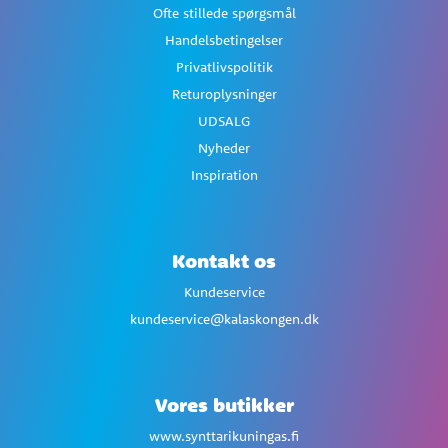
Ofte stillede spørgsmål
Handelsbetingelser
Privatlivspolitik
Returoplysninger
UDSALG
Nyheder
Inspiration
Kontakt os
Kundeservice
kundeservice@kalaskongen.dk
Vores butikker
www.synttarikuningas.fi