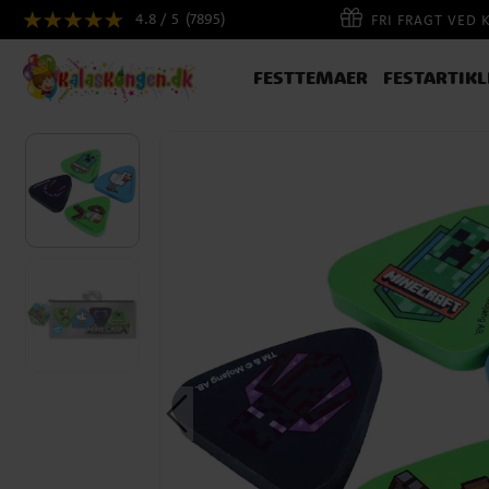
4.8 / 5
(7895)
FRI FRAGT VED 
FESTTEMAER
FESTARTIKL