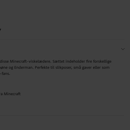
r
disse Minecraft-viskelædere. Sættet indeholder fire forskellige
øne og Enderman. Perfekte til slikposer, små gaver eller som
-fans.
ra Minecraft