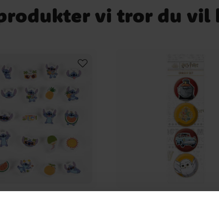
rodukter vi tror du vil
itch Viskelædere 25 stk
Harry Potter Viskelæde