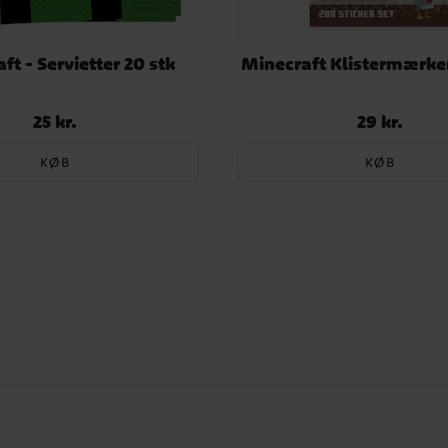
ft - Servietter 20 stk
Minecraft Klistermærker
25 kr.
29 kr.
Pris
:
25 kr.
Pris
:
29 kr.
KØB
KØB