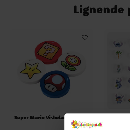
Lignende p
Super Mario Viskelædere 4 stk
Lilo & St