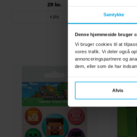
29 kr.
Pris
:
29 kr.
Samtykke
KØB
Denne hjemmeside bruger c
Vi bruger cookies til at tilpas
vores trafik. Vi deler også 
annonceringspartnere og anal
dem, eller som de har indsaml
Afvis