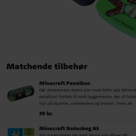
Matchende tilbehør
Minecraft Penalhus
Gør skolestarten ekstra sjov med dette seje Minecra
penalhus! Perfekt til små byggemestre, der vil hold
styr på blyanter, viskelædere og linealer, mens de
planlægger deres næste store byggeprojekt. Det sor
Pris
:
39 kr.
39 kr.
penalhus er dekoreret med den ikoniske Creeper, 
blokke og teksten BOOM! i klassisk Minecraft-stil. 
Minecraft Notesbog A5
runde form giver masser af plads og gør det nemt a
Slip kreativiteten løs med denne seje Minecraft-