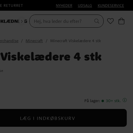
E RETURRET
NYHEDER
UDSALG
KUNDESERVICE
KLÆDNING
HALLOWEEN
rchandise
Minecraft
Minecraft Viskelædere 4 stk
 Viskelædere 4 stk
se
På lager
:
30+ stk.
LÆG I INDKØBSKURV