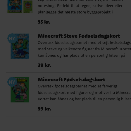
have med i tasken. En favorit til både skole og fritid
notesbog! Perfekt til at tegne, skrive idéer eller
God plads og nem lynlås ✔️ Robust design med
planlægge det næste store byggeprojekt i
Minecraft-motiv ✔️ Officielt licenseret produkt
blokverdenen. Notesbogen i A5-format har et farver
Pris
:
35 kr.
35 kr.
omslag med Alex, Steve og en Creeper samt en elas
der holder siderne samlet. Indeni finder du linjered
Minecraft Steve Fødselsdagskort
sider med Minecraft-tema, sjov både i skole og friti
Overrask fødselsdagsbarnet med et sejt fødselsdags
✔️ A5-format med ca. 200 linjerede sider ✔️ Farveri
med Steve og velkendte figurer fra Minecraft. Korte
design med Minecraft-figurer og TNT-motiver ✔️
kan åbnes og har plads til en personlig hilsen på
Officielt licenseret produkt
indersiden. En hvid kuvert medfølger. ✓ Kan åbnes 
Pris
:
39 kr.
39 kr.
en personlig hilsen ✓ Hvid kuvert medfølger ✓
Størrelse: 17 x 12 cm
Minecraft Fødselsdagskort
Overrask fødselsdagsbarnet med et farverigt
fødselsdagskort med figurer og motiver fra Minecraf
Kortet kan åbnes og har plads til en personlig hilse
indeni. En hvid kuvert medfølger. ✓ Kan åbnes til e
Pris
:
39 kr.
39 kr.
personlig hilsen ✓ Hvid kuvert medfølger ✓ Størrel
17 x 12 cm