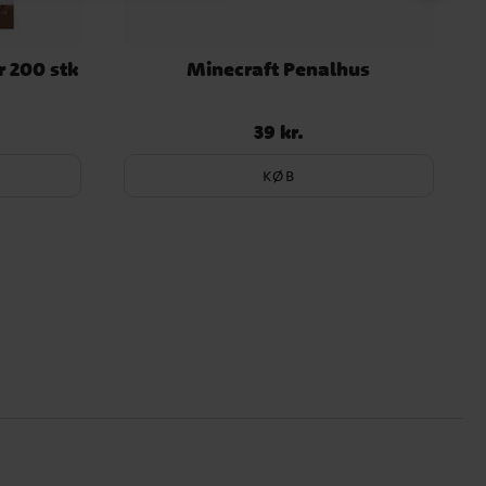
 200 stk
Minecraft Penalhus
39 kr.
Pris
:
39 kr.
KØB