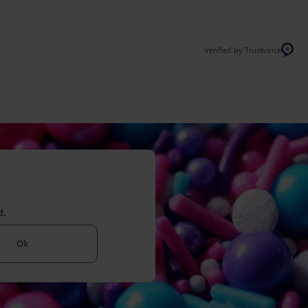
Verified by Trustvoice
d.
Ok