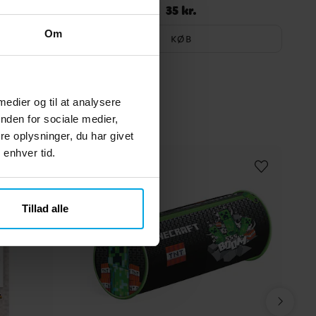
35 kr.
Pris
:
35 kr.
Om
KØB
 medier og til at analysere
nden for sociale medier,
e oplysninger, du har givet
 enhver tid.
Tillad alle