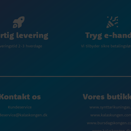
Tryg e-han
rtig levering
Vi tilbyder sikre betalingsl
veringstid 2-3 hverdage
Kontakt os
Vores butik
Kundeservice
www.synttarikuningas.
deservice@kalaskongen.dk
www.kalaskungen.co
www.bursdagskongen.
www.kalaskongen.dk