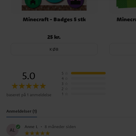
Minecraft - Badges 5 stk
Minecra
25 kr.
Pris
:
25 kr.
KØB
5.0
5
☆
4
☆
3
☆
2
☆
1
☆
baseret på 1 anmeldelse
Anmeldelser (1)
Anne L
•
8 måneder siden
AL