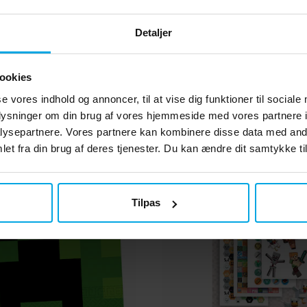
49 kr.
35 kr.
Pris
:
49 kr.
Pris
:
35 kr.
Detaljer
KØB
KØB
ookies
Andre købte også
se vores indhold og annoncer, til at vise dig funktioner til sociale
oplysninger om din brug af vores hjemmeside med vores partnere i
ysepartnere. Vores partnere kan kombinere disse data med andr
et fra din brug af deres tjenester. Du kan ændre dit samtykke til
Tilpas