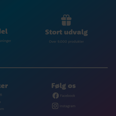
del
Stort udvalg
øsninger
Over 9.000 produkter
ker
Følg os
fi
Facebook
m
Instagram
com