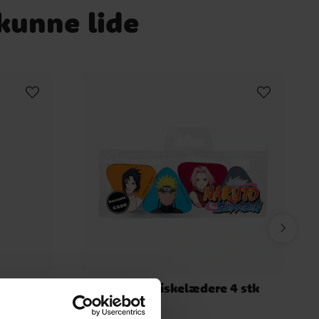
 kunne lide
re 4 stk
Naruto Viskelædere 4 stk