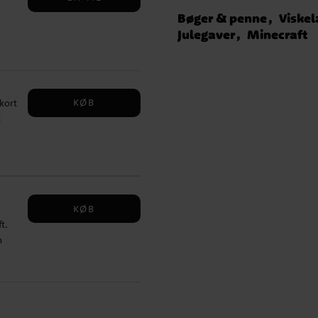
! ✔️
Bøger & penne
Viske
Julegaver
Minecraft
igt
tik,
e
d.
KØB
kort
gt
t
til
KØB
t.
n
n
se: