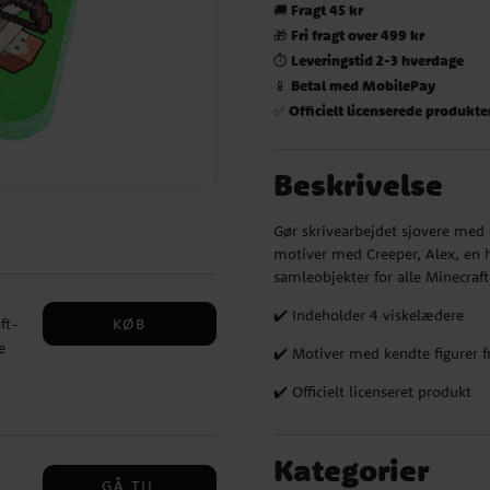
Fragt 45 kr
🚚
Fri fragt over 499 kr
🎁
Leveringstid 2-3 hverdage
⏱️
Betal med MobilePay
📱
Officielt licenserede produkte
✅
Beskrivelse
Gør skrivearbejdet sjovere med 
motiver med Creeper, Alex, en h
samleobjekter for alle Minecraft
✔️ Indeholder 4 viskelædere
KØB
ft-
e
✔️ Motiver med kendte figurer f
✔️ Officielt licenseret produkt
te
TNT-
Den
Kategorier
t
GÅ TIL