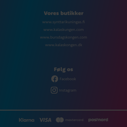
Vores butikker
www.synttarikuningas.fi
www.kalaskungen.com
www.bursdagskongen.com
www.kalaskongen.dk
Følg os
Facebook
Instagram