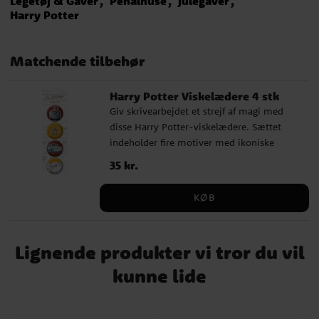
Legetøj & Gaver
Penalhuse
Julegaver
Harry Potter
Matchende tilbehør
Harry Potter Viskelædere 4 stk
Giv skrivearbejdet et strejf af magi med
disse Harry Potter-viskelædere. Sættet
indeholder fire motiver med ikoniske
detaljer fra troldmandsverdenen, blandt
Pris
35 kr.
:
35 kr.
andet Hogwarts-våbenskjoldet, Hedvig og
den klassiske Ford Anglia. Perfekte til
KØB
slikposer, små gaver eller som
samleobjekter. ✔️ Indeholder 4
viskelædere ✔️ Motiver med kendte
Lignende produkter vi tror du vil
symboler fra Harry Potter ✔️ Officielt
licenseret produkt
kunne lide