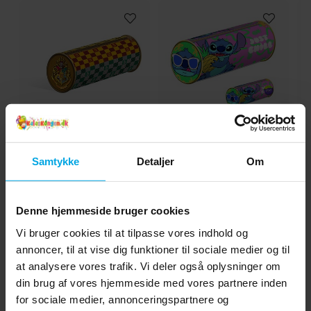
Harry Potter Penalhus
Lilo & Stitch Penalhus
L
Samtykke
Detaljer
Om
39 kr.
39 kr.
Pris
:
39 kr.
Pris
:
39 kr.
KØB
KØB
Denne hjemmeside bruger cookies
Vi bruger cookies til at tilpasse vores indhold og
annoncer, til at vise dig funktioner til sociale medier og til
Andre købte også
at analysere vores trafik. Vi deler også oplysninger om
din brug af vores hjemmeside med vores partnere inden
for sociale medier, annonceringspartnere og