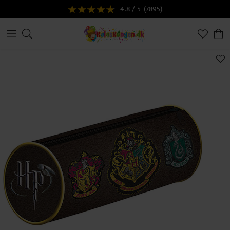
4.8 / 5
(7895)