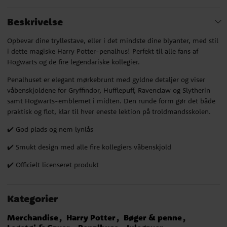
Beskrivelse
Opbevar dine tryllestave, eller i det mindste dine blyanter, med stil
i dette magiske Harry Potter-penalhus! Perfekt til alle fans af
Hogwarts og de fire legendariske kollegier.
Penalhuset er elegant mørkebrunt med gyldne detaljer og viser
våbenskjoldene for Gryffindor, Hufflepuff, Ravenclaw og Slytherin
samt Hogwarts-emblemet i midten. Den runde form gør det både
praktisk og flot, klar til hver eneste lektion på troldmandsskolen.
✔️ God plads og nem lynlås
✔️ Smukt design med alle fire kollegiers våbenskjold
✔️ Officielt licenseret produkt
Kategorier
Merchandise
Harry Potter
Bøger & penne