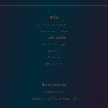
Info
Ofte stillede spørgsmål
Handelsbetingelser
Privatlivspolitik
Returoplysninger
UDSALG
Nyheder
Inspiration
Kontakt os
Kundeservice
kundeservice@kalaskongen.dk