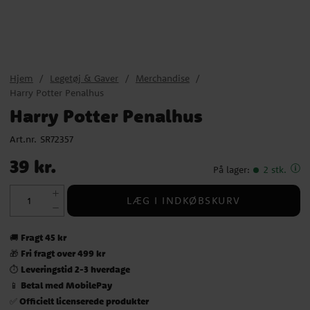
Hjem
Legetøj & Gaver
Merchandise
Harry Potter Penalhus
Harry Potter Penalhus
Art.nr.
SR72357
Pris
:
39 kr.
39 kr.
På lager
:
2 stk.
LÆG I INDKØBSKURV
Fragt 45 kr
🚚
Fri fragt over 499 kr
🎁
Leveringstid 2-3 hverdage
⏱️
Betal med MobilePay
📱
Officielt licenserede produkter
✅