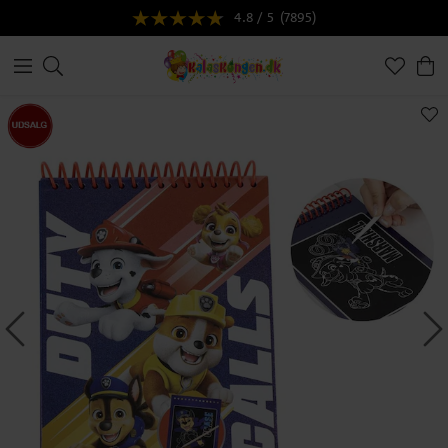
4.8 / 5
(7895)