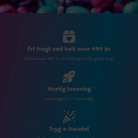
Fri fragt ved køb over 499 kr
Ordrer over 499 kr vil alltid give dig gratis fragt
Hurtig levering
Leveringstid 2-3 hverdage
Tryg e-handel