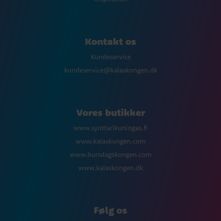
Kontakt os
Kundeservice
kundeservice@kalaskongen.dk
Vores butikker
www.synttarikuningas.fi
www.kalaskungen.com
www.bursdagskongen.com
www.kalaskongen.dk
Følg os