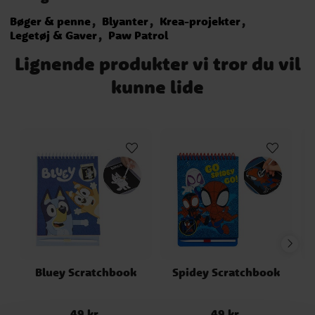
Bøger & penne
Blyanter
Krea-projekter
Legetøj & Gaver
Paw Patrol
Lignende produkter vi tror du vil
kunne lide
Bluey Scratchbook
Spidey Scratchbook
49 kr.
49 kr.
Pris
:
49 kr.
Pris
:
49 kr.