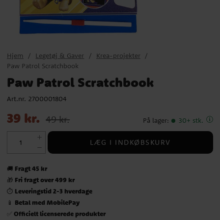
Hjem
Legetøj & Gaver
Krea-projekter
Paw Patrol Scratchbook
Paw Patrol Scratchbook
Art.nr.
2700001804
Nupris
:
39 kr.
Tidligere pris
:
49 kr.
39 kr.
49 kr.
På lager
:
30+ stk.
LÆG I INDKØBSKURV
Fragt 45 kr
🚚
Fri fragt over 499 kr
🎁
Leveringstid 2-3 hverdage
⏱️
Betal med MobilePay
📱
Officielt licenserede produkter
✅