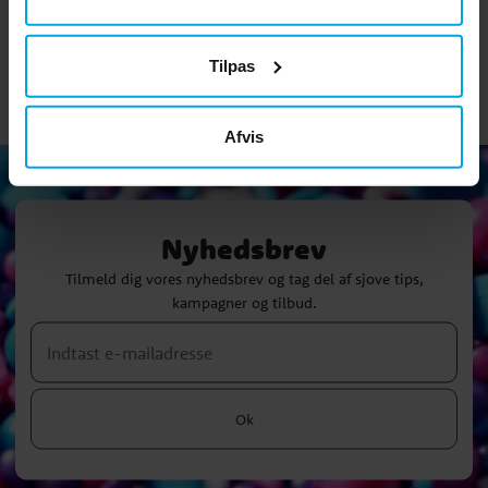
GÅ TIL
KØB
Tilpas
Afvis
Nyhedsbrev
Tilmeld dig vores nyhedsbrev og tag del af sjove tips,
kampagner og tilbud.
Ok