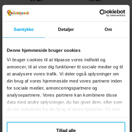
KØB
KØB
Samtykke
Detaljer
Om
Andre købte også
Denne hjemmeside bruger cookies
Vi bruger cookies til at tilpasse vores indhold og
annoncer, til at vise dig funktioner til sociale medier og til
at analysere vores trafik. Vi deler også oplysninger om
din brug af vores hjemmeside med vores partnere inden
for sociale medier, annonceringspartnere og
analysepartnere. Vores partnere kan kombinere disse
data med andre oplysninger, du har givet dem, eller som
de har indsamlet fra din brug af deres tjenester. Du kan
Bogstavsballoner Sølv
Sæbebobler Smileys 60
He
35 cm
ml
ændre dit samtykke til enhver tid.
19 kr.
7 kr.
Pris
:
19 kr.
Pris
:
7 kr.
Tillad alle