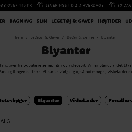
KØB OVER 499 KR
LEVERINGSTID 2-3 HVERDAGE
30 DAG
ER
BAGNING
SLIK
LEGETØJ & GAVER
HØJTIDER
UD
Hjem
Legetøj & Gaver
Bøger & penne
Blyanter
Blyanter
 motiver fra populære serier, film og videospil. Vi har blandt andet bly
ars og Ringenes Herre. Vi har selvfølgelig også notesbøger, viskelædere
Notesbøger
Blyanter
Viskelæder
Penalhus
SALG