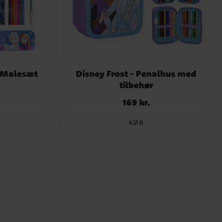
& Malesæt
Disney Frost - Penalhus med
tilbehør
169 kr.
Pris
:
169 kr.
KØB