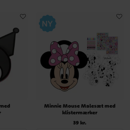
 med
Minnie Mouse Malesæt med
r
klistermærker
39 kr.
Pris
:
39 kr.