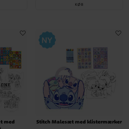
KØB
æt med
Stitch Malesæt med klistermærker
r