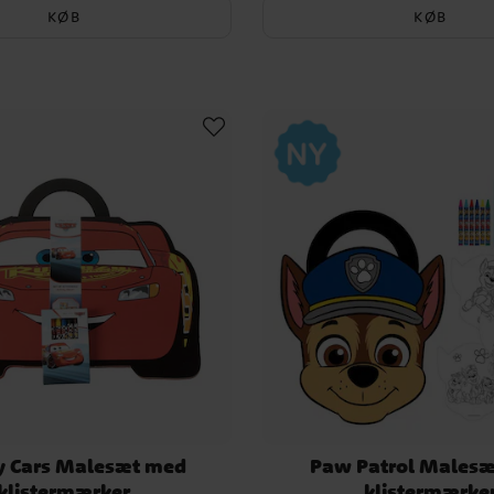
KØB
KØB
y Cars Malesæt med
Paw Patrol Males
klistermærker
klistermærke