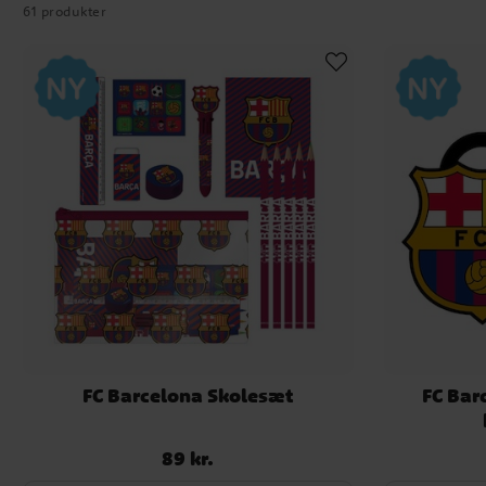
61 produkter
FC Barcelona Skolesæt
FC Bar
89 kr.
Pris
:
89 kr.