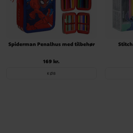
Spiderman Penalhus med tilbehør
Stitc
169 kr.
Pris
:
169 kr.
KØB