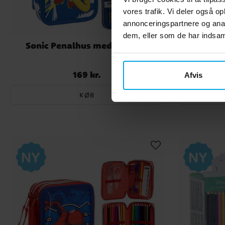
vores trafik. Vi deler også 
annonceringspartnere og anal
dem, eller som de har indsaml
Sonic Penalhus med tilbehør
Spidey 
169 kr.
Pris
:
169 kr.
Afvis
KØB