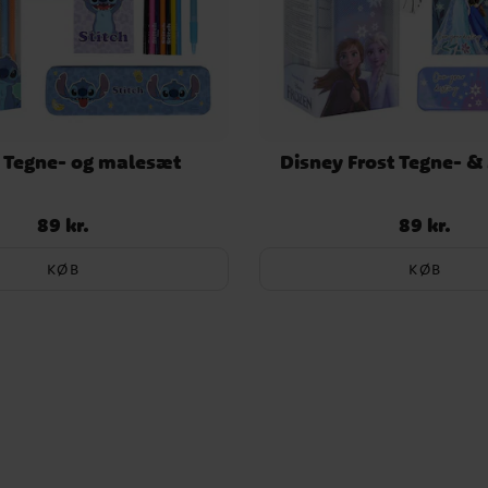
h Tegne- og malesæt
Disney Frost Tegne- 
89 kr.
89 kr.
Pris
:
89 kr.
Pris
:
89 kr.
KØB
KØB