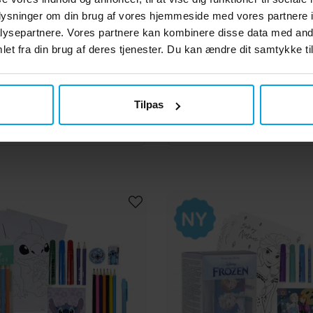
oplysninger om din brug af vores hjemmeside med vores partnere i
ysepartnere. Vores partnere kan kombinere disse data med andr
et fra din brug af deres tjenester. Du kan ændre dit samtykke til
Penalhus med tilbehør
Real Madrid Penalhus m
169 kr.
169 kr.
Pris
:
169 kr.
Pris
:
169 kr.
Tilpas
KØB
GÅ TIL