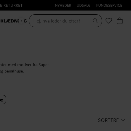
E RETURRET
NYHEDER
UDSALG
KUNDESERVICE
KLÆDNING
anter med motiver fra Super
 og penalhuse.
e
SORTERE