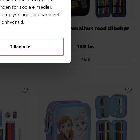
nden for sociale medier,
e oplysninger, du har givet
 enhver tid.
ed tilbehør
Avengers Penalhus med tilbehør
169 kr.
Pris
:
169 kr.
Tillad alle
KØB