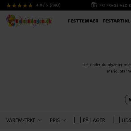
4.8 / 5
(7893)
FRI FRAGT VED 
FESTTEMAER
FESTARTIKL
Her finder du blyanter med
Mario, Star W
VAREMÆRKE
PRIS
PÅ LAGER
UD