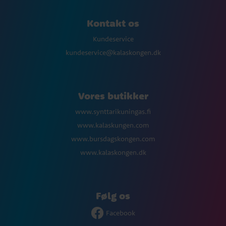
Kontakt os
Kundeservice
kundeservice@kalaskongen.dk
Vores butikker
www.synttarikuningas.fi
www.kalaskungen.com
www.bursdagskongen.com
www.kalaskongen.dk
Følg os
Facebook