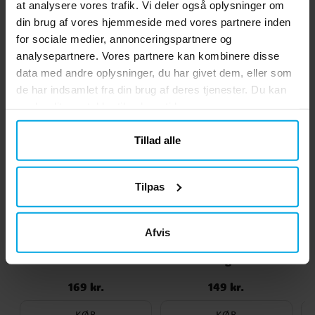
at analysere vores trafik. Vi deler også oplysninger om
Nøgleringene sælges enkeltvis og
usorterede, hvilket gør det ekstra
din brug af vores hjemmeside med vores partnere inden
Lignende produkter vi tror du vil
spændende at se, hvilken figur du får. En
for sociale medier, annonceringspartnere og
fin lille gave eller overraskelse, der passer
kunne lide
analysepartnere. Vores partnere kan kombinere disse
lige godt til hverdag som i en slikpose
data med andre oplysninger, du har givet dem, eller som
eller julestrømpe. ✔️ Størrelse: ca. 10-13
de har indsamlet fra din brug af deres tjenester. Du kan
cm ✔️ Fremstillet af 100 % polyester ✔️
ændre dit samtykke til enhver tid.
Officielt licenseret Minecraft-produkt
Tillad alle
Tilpas
Afvis
Minecraft Creeper
Minecraft - Bamse
Bamse 23 cm
Ender Dragon 20 cm
169 kr.
149 kr.
Pris
:
169 kr.
Pris
:
149 kr.
KØB
KØB