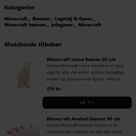
Kategorier
Minecraft
Bamser
Legetøj & Gaver
Minecraft bamser
Julegaver
Minecraft
Matchende tilbehør
Minecraft Lama Bamse 30 cm
Denne Minecraft Lama-bamse er et sjovt
valg for alle, der elsker spillets blokagtige
verden og charmerende figurer. Med sit
velkendte udseende er lamaen let at
Pris
179 kr.
:
179 kr.
genkende og bliver hurtigt en favorit, både
at lege med og have stående fremme i
GÅ TIL
rummet. Bamsen passer perfekt som gave
til en Minecraft-fan og er en sjov detalje
Minecraft Axolotl Bamse 30 cm
for den, der ønsker at bringe en del af
Denne Minecraft Axolotl-bamse er en
spillet ind i hverdagen. En blød og værdsat
charmerende tilføjelse til alle, der elsker
figur, der passer lige så godt til leg som til