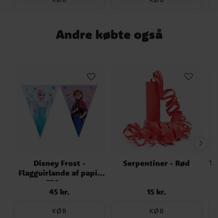
Andre købte også
Disney Frost -
Serpentiner - Rød
Ta
Flagguirlande af papir
230 cm
45 kr.
15 kr.
Pris
:
45 kr.
Pris
:
15 kr.
KØB
KØB