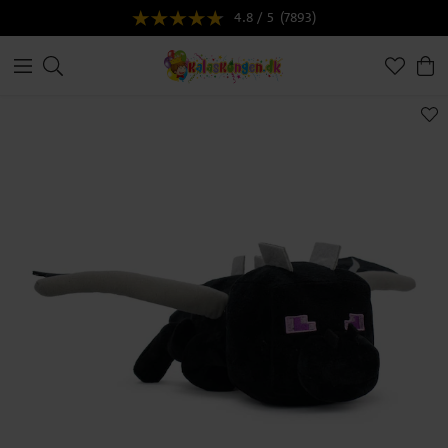
4.8 / 5
(7893)