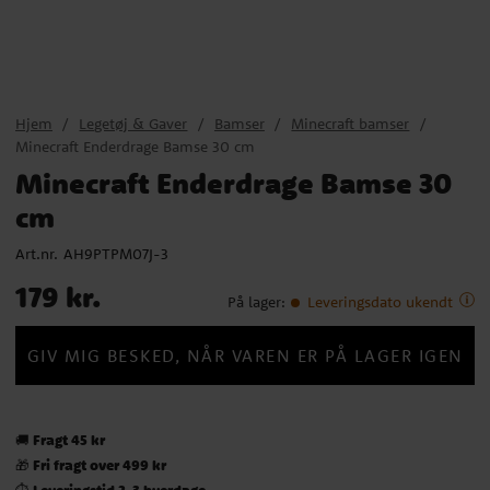
Hjem
Legetøj & Gaver
Bamser
Minecraft bamser
Minecraft Enderdrage Bamse 30 cm
Minecraft Enderdrage Bamse 30
cm
Art.nr.
AH9PTPM07J-3
Pris
:
179 kr.
179 kr.
På lager
:
Leveringsdato ukendt
GIV MIG BESKED, NÅR VAREN ER PÅ LAGER IGEN
Fragt 45 kr
🚚
Fri fragt over 499 kr
🎁
Leveringstid 2-3 hverdage
⏱️