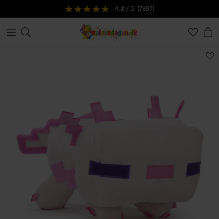
4.8 / 5
(7897)