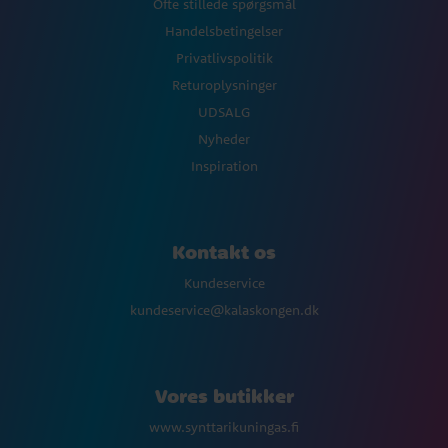
Ofte stillede spørgsmål
Handelsbetingelser
Privatlivspolitik
Returoplysninger
UDSALG
Nyheder
Inspiration
Kontakt os
Kundeservice
kundeservice@kalaskongen.dk
Vores butikker
www.synttarikuningas.fi