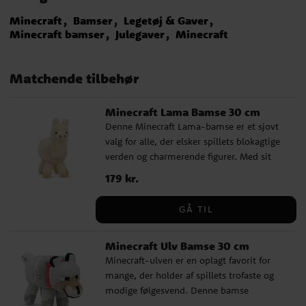
Minecraft
Bamser
Legetøj & Gaver
Minecraft bamser
Julegaver
Minecraft
Matchende tilbehør
Minecraft Lama Bamse 30 cm
Denne Minecraft Lama-bamse er et sjovt
valg for alle, der elsker spillets blokagtige
verden og charmerende figurer. Med sit
velkendte udseende er lamaen let at
Pris
179 kr.
:
179 kr.
genkende og bliver hurtigt en favorit, både
at lege med og have stående fremme i
GÅ TIL
rummet. Bamsen passer perfekt som gave
til en Minecraft-fan og er en sjov detalje
Minecraft Ulv Bamse 30 cm
for den, der ønsker at bringe en del af
Minecraft-ulven er en oplagt favorit for
spillet ind i hverdagen. En blød og værdsat
mange, der holder af spillets trofaste og
figur, der passer lige så godt til leg som til
modige følgesvend. Denne bamse
hygge. ✓ Højde: 30 cm ✓ Fremstillet af
indfanger ulvens velkendte udseende på