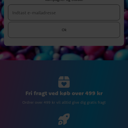
Ok
Fri fragt ved køb over 499 kr
Ordrer over 499 kr vil alltid give dig gratis fragt