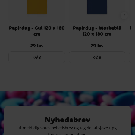
Papirdug - Gul 120 x 180
Papirdug - Mørkeblå
Ta
cm
120 x 180 cm
29 kr.
29 kr.
Pris
:
29 kr.
Pris
:
29 kr.
KØB
KØB
Nyhedsbrev
Tilmeld dig vores nyhedsbrev og tag del af sjove tips,
kampagner og tilbud.