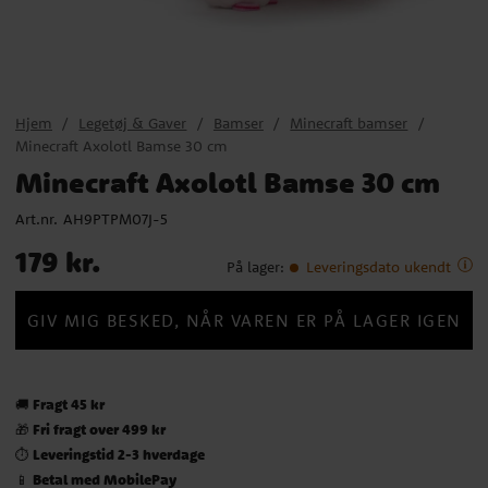
Hjem
Legetøj & Gaver
Bamser
Minecraft bamser
Minecraft Axolotl Bamse 30 cm
Minecraft Axolotl Bamse 30 cm
Art.nr.
AH9PTPM07J-5
Pris
:
179 kr.
179 kr.
På lager
:
Leveringsdato ukendt
GIV MIG BESKED, NÅR VAREN ER PÅ LAGER IGEN
Fragt 45 kr
🚚
Fri fragt over 499 kr
🎁
Leveringstid 2-3 hverdage
⏱️
Betal med MobilePay
📱