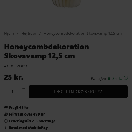
Hjem
Højtider
Honeycombdekoration Skovsvamp 12,5 cm
Honeycombdekoration
Skovsvamp 12,5 cm
Art.nr.
ZDP9
Pris
:
25 kr.
25 kr.
På lager
:
8 stk.
LÆG I INDKØBSKURV
Fragt 45 kr
🚚
Fri fragt over 499 kr
🎁
Leveringstid 2-3 hverdage
⏱️
Betal med MobilePay
📱