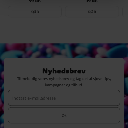
59 kr.
19 kr.
Pris
:
59 kr.
Pris
:
19 kr.
KØB
KØB
Nyhedsbrev
Tilmeld dig vores nyhedsbrev og tag del af sjove tips,
kampagner og tilbud.
Ok