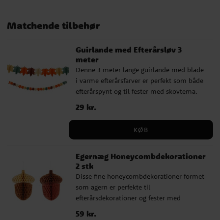
Matchende tilbehør
Guirlande med Efterårsløv 3
meter
Denne 3 meter lange guirlande med blade
i varme efterårsfarver er perfekt som både
efterårspynt og til fester med skovtema.
Den gør sig flot hængende langs et bord,
Pris
29 kr.
:
29 kr.
på væggen eller i et vindue. ✔️ Længde:
ca. 3 meter ✔️ Materiale: Papir
KØB
Egernæg Honeycombdekorationer
2 stk
Disse fine honeycombdekorationer formet
som agern er perfekte til
efterårsdekorationer og fester med
skovtema. Hæng dem i loftet, på en gren
Pris
59 kr.
:
59 kr.
eller i et vindue for at skabe en varm og