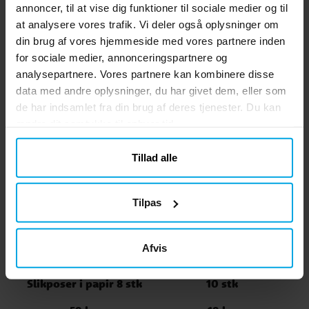
annoncer, til at vise dig funktioner til sociale medier og til
59 kr.
25 kr.
Pris
:
59 kr.
Pris
:
25 kr.
at analysere vores trafik. Vi deler også oplysninger om
KØB
GÅ TIL
din brug af vores hjemmeside med vores partnere inden
for sociale medier, annonceringspartnere og
analysepartnere. Vores partnere kan kombinere disse
Andre købte også
data med andre oplysninger, du har givet dem, eller som
de har indsamlet fra din brug af deres tjenester. Du kan
ændre dit samtykke til enhver tid.
Tillad alle
Tilpas
Afvis
Woodland Animals -
Skovvenner - Servietter
Slikposer i papir 8 stk
10 stk