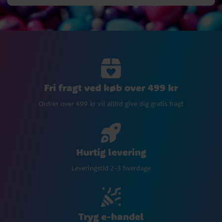
Fri fragt ved køb over 499 kr
Ordrer over 499 kr vil alltid give dig gratis fragt
Hurtig levering
Leveringstid 2-3 hverdage
Tryg e-handel