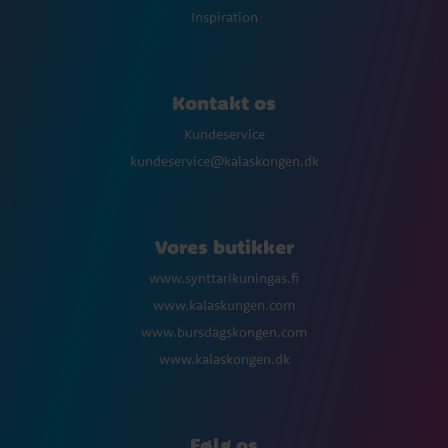
Inspiration
Kontakt os
Kundeservice
kundeservice@kalaskongen.dk
Vores butikker
www.synttarikuningas.fi
www.kalaskungen.com
www.bursdagskongen.com
www.kalaskongen.dk
Følg os