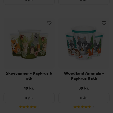
Skovvenner - Papkrus 6
Woodland Animals -
stk
Papkrus 8 stk
19 kr.
39 kr.
Pris
:
19 kr.
Pris
:
39 kr.
KØB
KØB
1
1