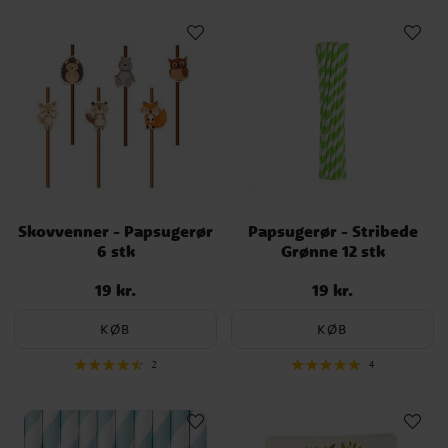
Skovvenner - Papsugerør
Papsugerør - Stribede
6 stk
Grønne 12 stk
19 kr.
19 kr.
Pris
:
19 kr.
Pris
:
19 kr.
KØB
KØB
2
4