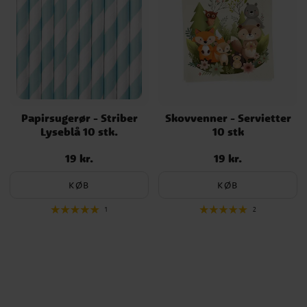
Papirsugerør - Striber
Skovvenner - Servietter
Lyseblå 10 stk.
10 stk
19 kr.
19 kr.
Pris
:
19 kr.
Pris
:
19 kr.
KØB
KØB
1
2