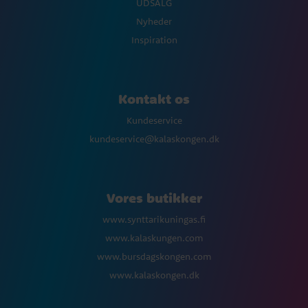
UDSALG
Nyheder
Inspiration
Kontakt os
Kundeservice
kundeservice@kalaskongen.dk
Vores butikker
www.synttarikuningas.fi
www.kalaskungen.com
www.bursdagskongen.com
www.kalaskongen.dk