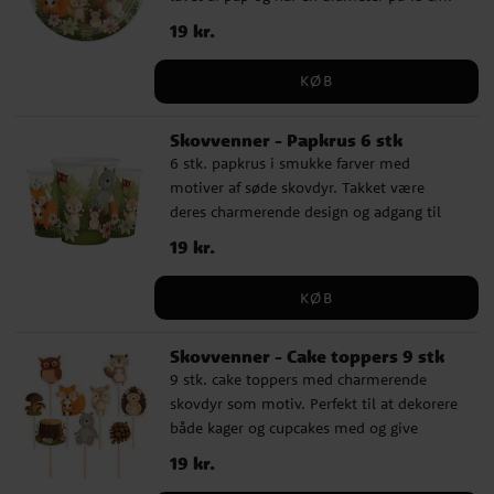
Takket være deres charmerende design og
Pris
19 kr.
:
19 kr.
adgang til mange matchende tilbehør,
passer disse tallerkener godt til både 1-
KØB
årsfødselsdag, fødselsdage med skovtema,
barnedåb eller babyshower.
Skovvenner - Papkrus 6 stk
6 stk. papkrus i smukke farver med
motiver af søde skovdyr. Takket være
deres charmerende design og adgang til
mange matchende tilbehør, passer disse
Pris
19 kr.
:
19 kr.
krusene godt til både 1-årsfødselsdag,
fødselsdage med skovtema, barnedåb eller
KØB
babyshower. Krusene er 9 cm høje og
rummer 220 ml.
Skovvenner - Cake toppers 9 stk
9 stk. cake toppers med charmerende
skovdyr som motiv. Perfekt til at dekorere
både kager og cupcakes med og give
børnefødselsdagen en ekstra hyggelig
Pris
19 kr.
:
19 kr.
touch. De er lavet af træ og pap, og