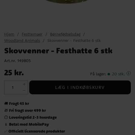
Hjem
Festtemaer
Børnefødselsdag
Woodland Animals
Skovvenner - Festhatte 6 stk
Skovvenner - Festhatte 6 stk
Art.nr.
149805
Pris
:
25 kr.
25 kr.
På lager
:
20 stk.
LÆG I INDKØBSKURV
Fragt 45 kr
🚚
Fri fragt over 499 kr
🎁
Leveringstid 2-3 hverdage
⏱️
Betal med MobilePay
📱
Officielt licenserede produkter
✅