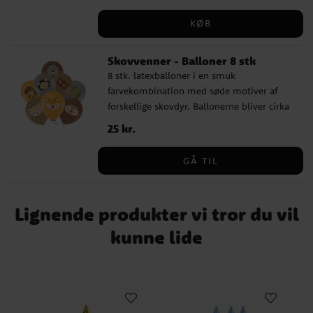
matchende tilbehør, passer disse servietter
KØB
godt til både 1-årsfødselsdag, fødselsdage
med skovtema, barnedåb eller
Skovvenner - Balloner 8 stk
babyshower.
8 stk. latexballoner i en smuk
farvekombination med søde motiver af
forskellige skovdyr. Ballonerne bliver cirka
30 cm i diameter, når de er oppustede, og
Pris
25 kr.
:
25 kr.
kan fyldes med både luft og helium. Hvis
du puster dem op med luft, anbefaler vi at
GÅ TIL
bruge en ballonpumpe. Fremstillet af
100% nedbrydelig naturlatex.
Lignende produkter vi tror du vil
kunne lide