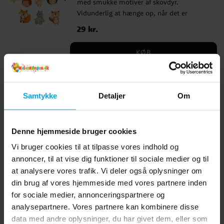
med smukke motiver af skovdyr.
Vidunderlig at hænge op, når det er
fødselsdag med skovtema. Guirlanden er
Pris
29 kr.
:
29 kr.
200 cm lang og motiverne måler cirka 18
cm i diameter. Pakken inkluderer et 5
KØB
meter langt snor for nem ophængning.
Skovvenner - Guirlande Happy
Birthday 210 cm
Samtykke
Detaljer
Om
Smuk guirlande af pap med teksten
"Happy Birthday" og søde skovdyrmotiver,
perfekt som dekoration til en skovdyr-
Denne hjemmeside bruger cookies
inspireret fødselsdag. Guirlanden er 210
Pris
29 kr.
:
29 kr.
cm lang og bogstaverne er cirka 16 cm
Vi bruger cookies til at tilpasse vores indhold og
høje. Pakken indeholder et 5 meter langt
annoncer, til at vise dig funktioner til sociale medier og til
KØB
snor, 13 bogstaver og 15 metalclips for nem
at analysere vores trafik. Vi deler også oplysninger om
montering.
din brug af vores hjemmeside med vores partnere inden
Skovvenner - Folieballon 45 cm
for sociale medier, annonceringspartnere og
Smuk folieballon i skovtema, dekoreret
analysepartnere. Vores partnere kan kombinere disse
med søde små skovdyr og teksten 'Happy
data med andre oplysninger, du har givet dem, eller som
Birthday'. Ballonen bliver 45 cm når den er