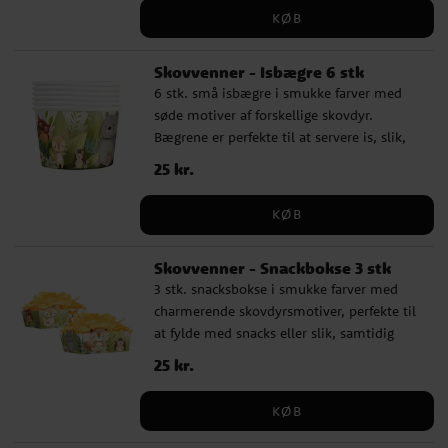
motiverne varierer i højde mellem 4-7 cm.
KØB
Skovvenner - Isbægre 6 stk
6 stk. små isbægre i smukke farver med
søde motiver af forskellige skovdyr.
Bægrene er perfekte til at servere is, slik,
snacks eller andre lækkerier i. De rummer
Pris
25 kr.
:
25 kr.
150 ml og har en størrelse på 6 × 7 cm.
Lavet af pap.
KØB
Skovvenner - Snackbokse 3 stk
3 stk. snacksbokse i smukke farver med
charmerende skovdyrsmotiver, perfekte til
at fylde med snacks eller slik, samtidig
med at de også er dekorative. Bokserne er
Pris
25 kr.
:
25 kr.
lavet af pap og har en størrelse på 15 x 10 x
7,5 cm.
KØB