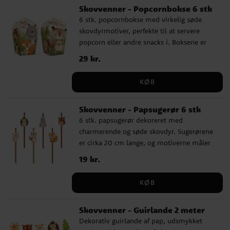
Skovvenner - Popcornbokse 6 stk
6 stk. popcornbokse med virkelig søde
skovdyrmotiver, perfekte til at servere
popcorn eller andre snacks i. Boksene er
lavet af pap og er 15 x 8,5 cm store.
Pris
29 kr.
:
29 kr.
KØB
Skovvenner - Papsugerør 6 stk
6 stk. papsugerør dekoreret med
charmerende og søde skovdyr. Sugerørene
er cirka 20 cm lange, og motiverne måler
cirka 4 cm i diameter.
Pris
19 kr.
:
19 kr.
KØB
Skovvenner - Guirlande 2 meter
Dekorativ guirlande af pap, udsmykket