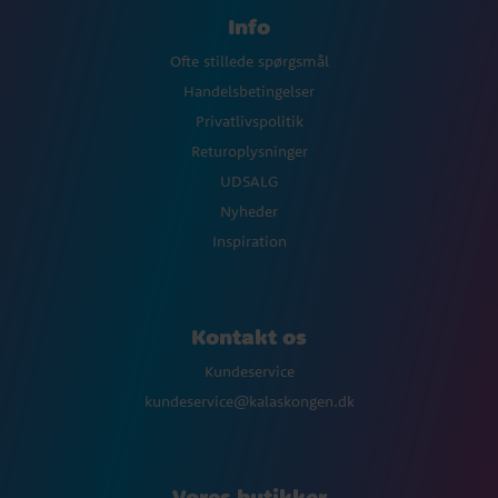
Info
Ofte stillede spørgsmål
Handelsbetingelser
Privatlivspolitik
Returoplysninger
UDSALG
Nyheder
Inspiration
Kontakt os
Kundeservice
kundeservice@kalaskongen.dk
Vores butikker