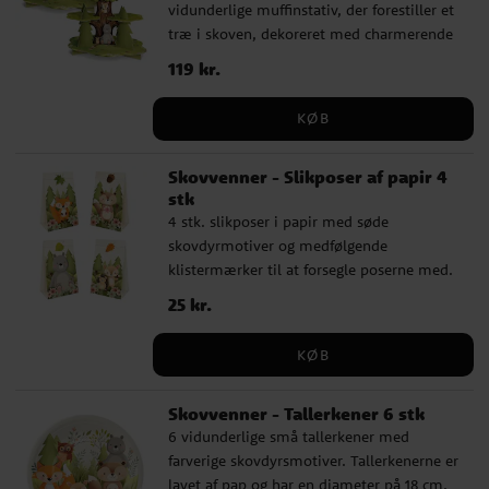
vidunderlige muffinstativ, der forestiller et
træ i skoven, dekoreret med charmerende
små skovdyr både på forsiden og
Pris
119 kr.
:
119 kr.
bagsiden. Det passer blandt andet perfekt
til en fødselsdag med skovdyrstema og er
KØB
fremstillet af stabil pap med en størrelse
på 40 x 32 cm.
Skovvenner - Slikposer af papir 4
stk
4 stk. slikposer i papir med søde
skovdyrmotiver og medfølgende
klistermærker til at forsegle poserne med.
Poserne er perfekte til at fylde med små
Pris
25 kr.
:
25 kr.
godbidder og overraskelser. Hver pose har
en størrelse på 10 x 17,5 cm.
KØB
Skovvenner - Tallerkener 6 stk
6 vidunderlige små tallerkener med
farverige skovdyrsmotiver. Tallerkenerne er
lavet af pap og har en diameter på 18 cm.