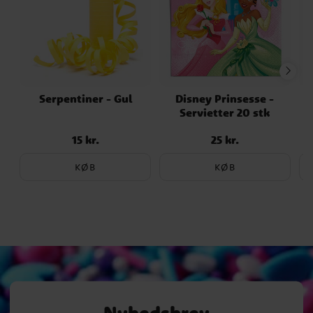
Serpentiner - Gul
Disney Prinsesse -
B
Servietter 20 stk
15 kr.
25 kr.
Pris
:
15 kr.
Pris
:
25 kr.
KØB
KØB
Nyhedsbrev