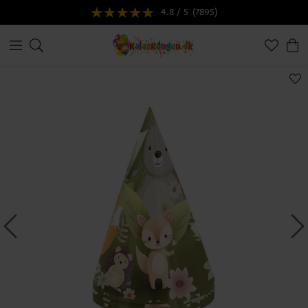
4.8 / 5
(7895)