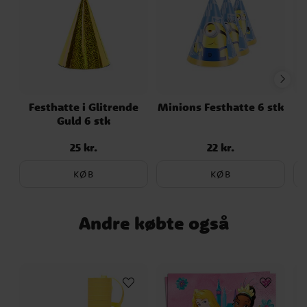
Festhatte i Glitrende
Minions Festhatte 6 stk
B
Guld 6 stk
25 kr.
22 kr.
Pris
:
25 kr.
Pris
:
22 kr.
KØB
KØB
Andre købte også