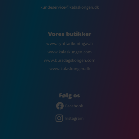
kundeservice@kalaskongen.dk
Vores butikker
www.synttarikuningas.fi
www.kalaskungen.com
www.bursdagskongen.com
www.kalaskongen.dk
Følg os
Facebook
Instagram