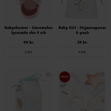
Babyshower - Gaveæsker
Baby Girl - Organzaposer
lyserøde sko 4 stk
6-pack
49 kr.
29 kr.
Pris
:
49 kr.
Pris
:
29 kr.
KØB
KØB