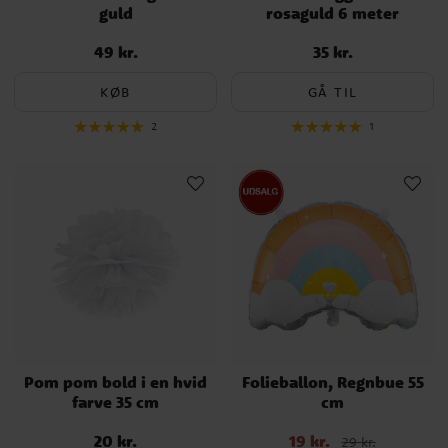
guld
rosaguld 6 meter
49 kr.
35 kr.
Pris
:
49 kr.
Pris
:
35 kr.
KØB
GÅ TIL
2
1
Pom pom bold i en hvid
Folieballon, Regnbue 55
farve 35 cm
cm
20 kr.
19 kr.
Pris
:
20 kr.
Nupris
:
19 kr.
Tidligere pris
:
29 kr.