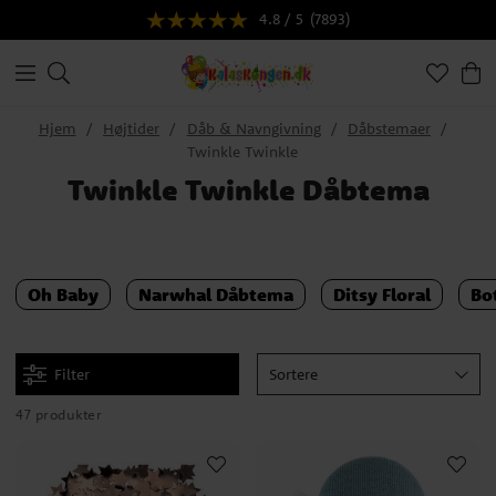
4.8 / 5
(7893)
Hjem
Højtider
Dåb & Navngivning
Dåbstemaer
Twinkle Twinkle
Twinkle Twinkle Dåbtema
Oh Baby
Narwhal Dåbtema
Ditsy Floral
Bo
Filter
Sortere
47 produkter