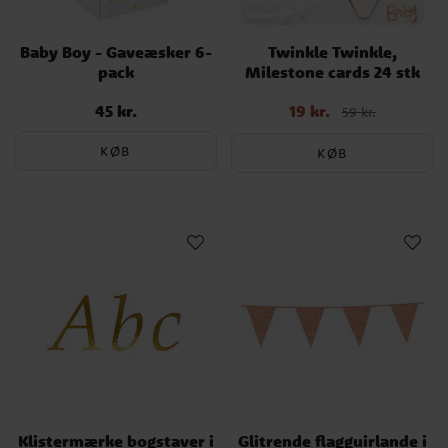
Baby Boy - Gaveæsker 6-
Twinkle Twinkle,
pack
Milestone cards 24 stk
45 kr.
19 kr.
Pris
:
45 kr.
Nupris
:
19 kr.
Tidligere pris
:
59 kr.
59 kr.
KØB
KØB
Klistermærke bogstaver i
Glitrende flagguirlande i