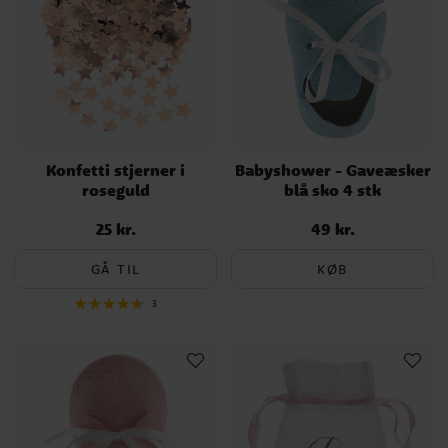
Konfetti stjerner i
Babyshower - Gaveæsker
roseguld
blå sko 4 stk
25 kr.
49 kr.
Pris
:
25 kr.
Pris
:
49 kr.
GÅ TIL
KØB
3