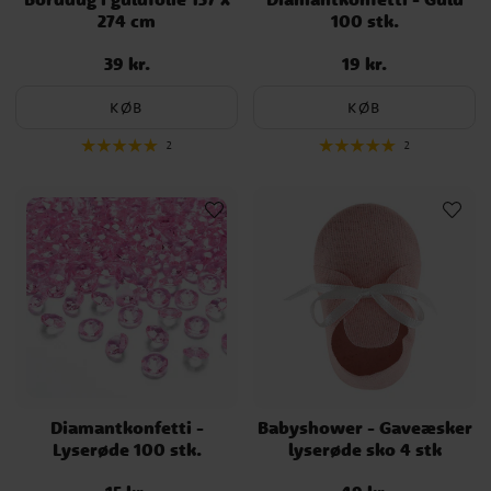
274 cm
100 stk.
39 kr.
19 kr.
Pris
:
39 kr.
Pris
:
19 kr.
KØB
KØB
2
2
Diamantkonfetti -
Babyshower - Gaveæsker
Lyserøde 100 stk.
lyserøde sko 4 stk