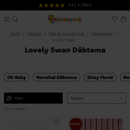
4.8 / 5
(7895)
Hjem
Højtider
Dåb & Navngivning
Dåbstemaer
Lovely Swan
Lovely Swan Dåbtema
Oh Baby
Narwhal Dåbtema
Ditsy Floral
Bo
Filter
Sortere
78 produkter