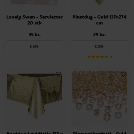
Lovely Swan - Servietter
Plastdug - Guld 137x274
20 stk
cm
35 kr.
29 kr.
Pris
:
35 kr.
Pris
:
29 kr.
KØB
KØB
1
Borddug i guldfolie 137 x
Diamantkonfetti - Guld