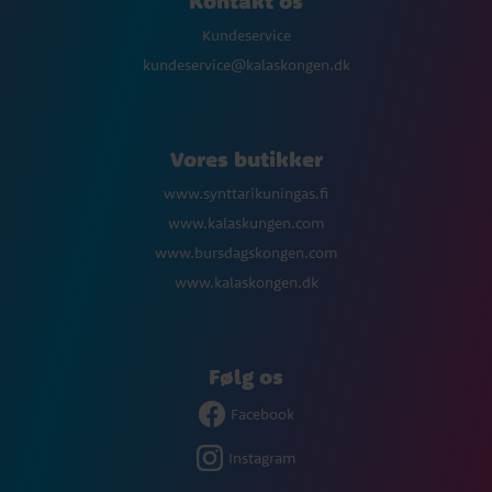
Kontakt os
Kundeservice
kundeservice@kalaskongen.dk
Vores butikker
www.synttarikuningas.fi
www.kalaskungen.com
www.bursdagskongen.com
www.kalaskongen.dk
Følg os
Facebook
Instagram