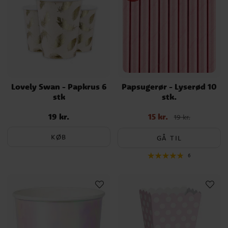
Lovely Swan - Papkrus 6
Papsugerør - Lyserød 10
stk
stk.
19 kr.
15 kr.
Pris
:
19 kr.
Nupris
:
15 kr.
Tidligere pris
:
19 kr.
19 kr.
KØB
GÅ TIL
6