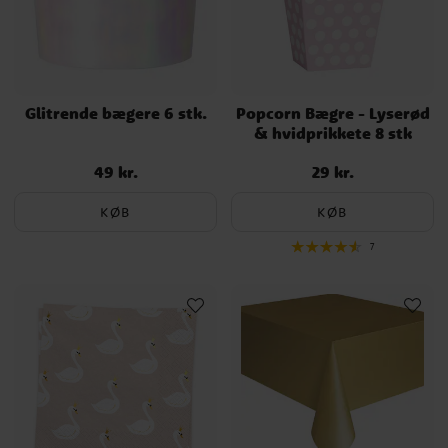
Glitrende bægere 6 stk.
Popcorn Bægre - Lyserød
& hvidprikkete 8 stk
49 kr.
29 kr.
Pris
:
49 kr.
Pris
:
29 kr.
KØB
KØB
7