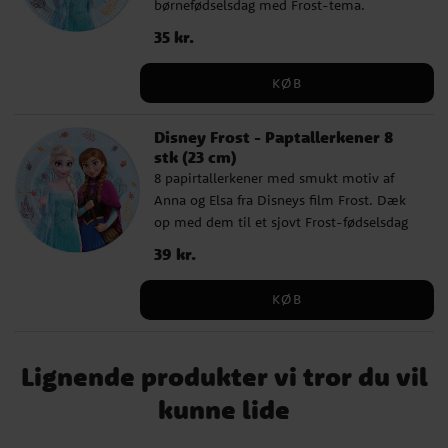
børnefødselsdag med Frost-tema.
Tallerkenerne er lavet af miljøvenligt FSC-
Pris
35 kr.
:
35 kr.
certificeret papir og har en diameter på 20
cm.
KØB
Disney Frost - Paptallerkener 8
stk (23 cm)
8 papirtallerkener med smukt motiv af
Anna og Elsa fra Disneys film Frost. Dæk
op med dem til et sjovt Frost-fødselsdag
med vennerne. Tallerkenerne er lavet af
Pris
39 kr.
:
39 kr.
miljøvenligt FSC-certificeret papir og har
en diameter på 23 cm.
KØB
Lignende produkter vi tror du vil
kunne lide