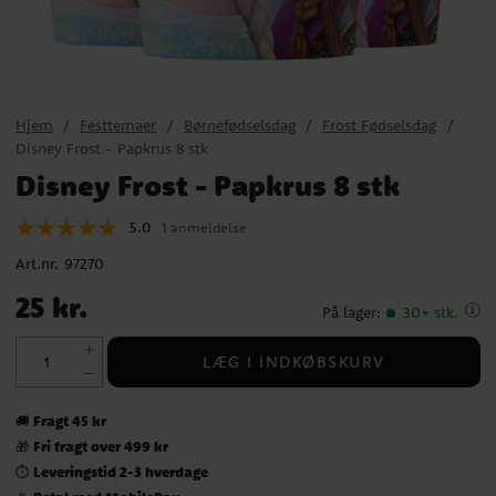
Hjem
Festtemaer
Børnefødselsdag
Frost Fødselsdag
Disney Frost - Papkrus 8 stk
Disney Frost - Papkrus 8 stk
5.0
1 anmeldelse
Art.nr.
97270
Pris
:
25 kr.
25 kr.
På lager
:
30+ stk.
LÆG I INDKØBSKURV
Fragt 45 kr
🚚
Fri fragt over 499 kr
🎁
Leveringstid 2-3 hverdage
⏱️