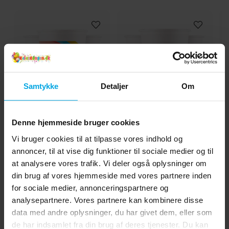
Samtykke
Detaljer
Om
Rainbow Party -
Pokémon - Papkrus 8
So
Denne hjemmeside bruger cookies
Papkrus 8 stk
stk
Vi bruger cookies til at tilpasse vores indhold og
25 kr.
29 kr.
Pris
:
25 kr.
Pris
:
29 kr.
annoncer, til at vise dig funktioner til sociale medier og til
at analysere vores trafik. Vi deler også oplysninger om
KØB
KØB
din brug af vores hjemmeside med vores partnere inden
for sociale medier, annonceringspartnere og
Andre købte også
analysepartnere. Vores partnere kan kombinere disse
data med andre oplysninger, du har givet dem, eller som
de har indsamlet fra din brug af deres tjenester. Du kan