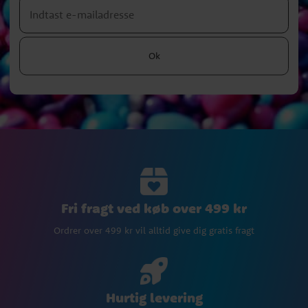
Ok
Fri fragt ved køb over 499 kr
Ordrer over 499 kr vil alltid give dig gratis fragt
Hurtig levering