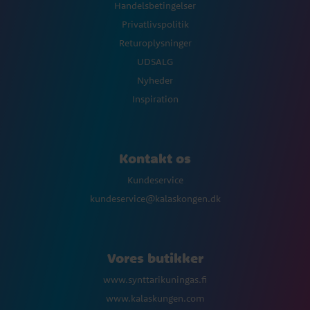
Handelsbetingelser
Privatlivspolitik
Returoplysninger
UDSALG
Nyheder
Inspiration
Kontakt os
Kundeservice
kundeservice@kalaskongen.dk
Vores butikker
www.synttarikuningas.fi
www.kalaskungen.com