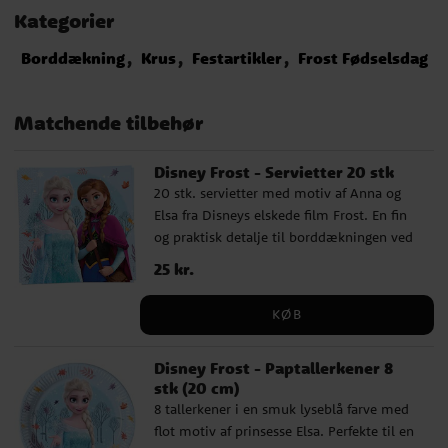
Kategorier
Borddækning
Krus
Festartikler
Frost Fødselsdag
Matchende tilbehør
Disney Frost - Servietter 20 stk
20 stk. servietter med motiv af Anna og
Elsa fra Disneys elskede film Frost. En fin
og praktisk detalje til borddækningen ved
et Frost-tema fødselsdag. Servietterne er
Pris
25 kr.
:
25 kr.
lavet af miljøvenligt FSC-certificeret papir,
har to lag og måler ca. 33 x 33 cm, når de
KØB
er foldet ud.
Disney Frost - Paptallerkener 8
stk (20 cm)
8 tallerkener i en smuk lyseblå farve med
flot motiv af prinsesse Elsa. Perfekte til en