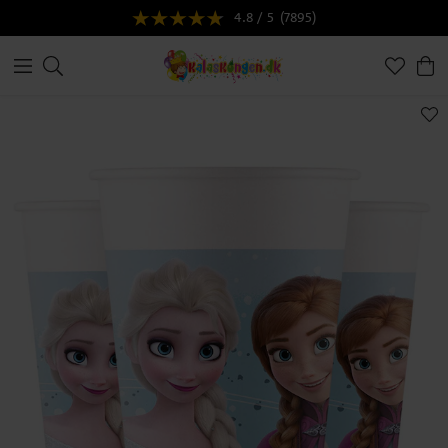
4.8 / 5
(7895)