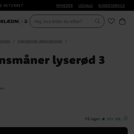
E RETURRET
NYHEDER
UDSALG
KUNDESERVICE
KLÆDNING
HALLOWEEN
tioner
Hængende dekorationer
.
nsmåner lyserød 3
ser
På lager
:
30+ stk.