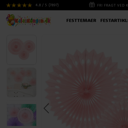
4.8 / 5
(7897)
FRI FRAGT VED 
FESTTEMAER
FESTARTIKL