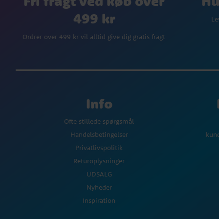
Fri fragt ved køb over
Hu
499 kr
Le
Ordrer over 499 kr vil alltid give dig gratis fragt
Info
Ofte stillede spørgsmål
Handelsbetingelser
kun
Privatlivspolitik
Returoplysninger
UDSALG
Nyheder
Inspiration