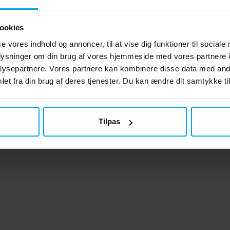
ookies
se vores indhold og annoncer, til at vise dig funktioner til sociale
oplysninger om din brug af vores hjemmeside med vores partnere i
ysepartnere. Vores partnere kan kombinere disse data med andr
et fra din brug af deres tjenester. Du kan ændre dit samtykke til
iner - Glitrende i rød
Pom pom-bold i lysebl
29 kr.
12 kr.
Pris
:
29 kr.
Pris
:
12 kr.
Tilpas
KØB
KØB