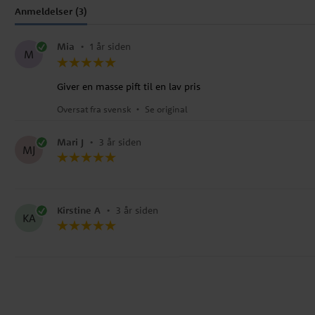
Anmeldelser (3)
Mia
•
1 år siden
M
Giver en masse pift til en lav pris
Oversat fra svensk
•
Se original
Mari J
•
3 år siden
MJ
Kirstine A
•
3 år siden
KA