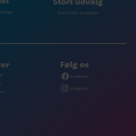
del
Stort udvalg
øsninger
Over 9.000 produkter
ker
Følg os
fi
Facebook
m
Instagram
com