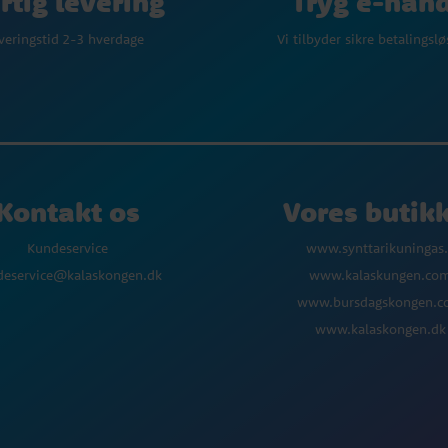
Tryg e-han
rtig levering
Vi tilbyder sikre betalingsl
veringstid 2-3 hverdage
Kontakt os
Vores butik
Kundeservice
www.synttarikuningas.
deservice@kalaskongen.dk
www.kalaskungen.co
www.bursdagskongen.
www.kalaskongen.dk