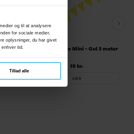
 medier og til at analysere
nden for sociale medier,
e oplysninger, du har givet
 enhver tid.
å, 25 cm
Flagguirlande Mini - Gul 3 meter
19 kr.
Pris
:
19 kr.
Tillad alle
KØB