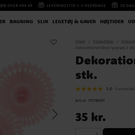
KØB OVER 499 KR
LEVERINGSTID 2-3 HVERDAGE
30 DAG
ER
BAGNING
SLIK
LEGETØJ & GAVER
HØJTIDER
UD
Hjem
Festartikler
Dekora
Dekorationsmåner lyserød 3 stk
Dekoratio
stk.
5.0
3 anmeldel
Art.nr.
PD78061
Pris
:
35 kr.
35 kr.