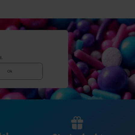
d.
Ok