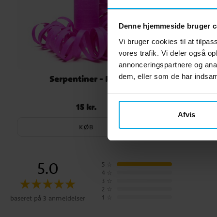
Denne hjemmeside bruger c
Vi bruger cookies til at tilpas
vores trafik. Vi deler også 
annonceringspartnere og anal
dem, eller som de har indsaml
Serpentiner - Pink
Serpent
15 kr.
Pris
:
15 kr.
Afvis
KØB
5.0
5
☆
4
☆
3
☆
2
☆
1
☆
baseret på 3 anmeldelser