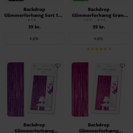
Backdrop
Backdrop
Glimmerforhæng Sort 100
Glimmerforhæng Grønt
x 240 cm
100 x 240 cm
39 kr.
39 kr.
Pris
:
39 kr.
Pris
:
39 kr.
KØB
KØB
2
Backdrop
Backdrop
Glimmerforhæng
Glimmerforhæng