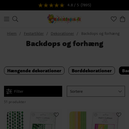
4.8 / 5
(7895)
Hjem
Festartikler
Dekorationer
Backdops og forhæng
Backdops og forhæng
Hængende dekorationer
Borddekorationer
Ba
Filter
Sortere
51 produkter