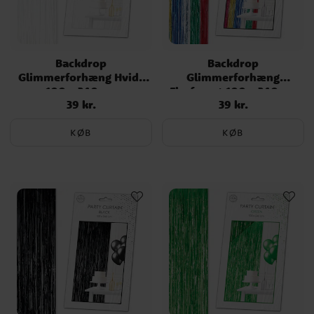
Backdrop
Backdrop
Glimmerforhæng Hvidt
Glimmerforhæng
100 x 240 cm
Flerfarvet 100 x 240 cm
39 kr.
39 kr.
Pris
:
39 kr.
Pris
:
39 kr.
KØB
KØB