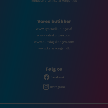
kundeservice@kalaskongen.dk
Vores butikker
www.synttarikuningas.fi
www.kalaskungen.com
www.bursdagskongen.com
www.kalaskongen.dk
Følg os
Facebook
Instagram