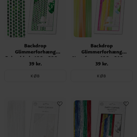
Backdrop
Backdrop
Glimmerforhæng
Glimmerforhæng
Palmeblade 100 x 200 cm
Neonfarver 100 x 240 cm
39 kr.
39 kr.
Pris
:
39 kr.
Pris
:
39 kr.
KØB
KØB