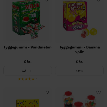
Tyggegummi - Vandmelon
Tyggegummi - Banana
Split
2 kr.
2 kr.
Pris
:
2 kr.
Pris
:
2 kr.
GÅ TIL
KØB
1