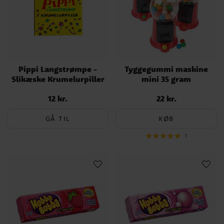
Pippi Langstrømpe -
Tyggegummi maskine
Slikæske Krumelurpiller
mini 35 gram
12 kr.
22 kr.
Pris
:
12 kr.
Pris
:
22 kr.
GÅ TIL
KØB
1