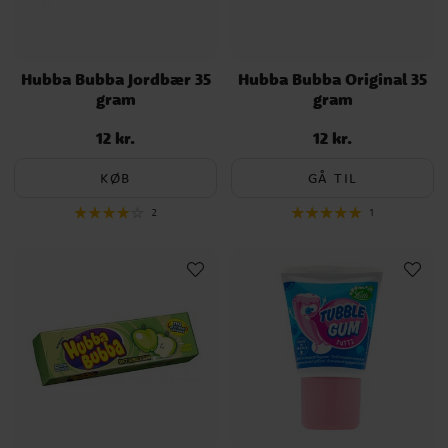
Hubba Bubba Jordbær 35
Hubba Bubba Original 35
gram
gram
12 kr.
12 kr.
Pris
:
12 kr.
Pris
:
12 kr.
KØB
GÅ TIL
2
1