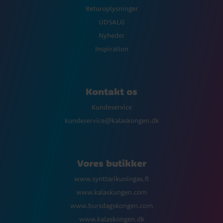
Returoplysninger
UDSALG
Nyheder
Inspiration
Kontakt os
Kundeservice
kundeservice@kalaskongen.dk
Vores butikker
www.synttarikuningas.fi
www.kalaskungen.com
www.bursdagskongen.com
www.kalaskongen.dk