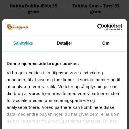
Hubba Bubba Æble 35
Tubble Gum - Tutti 35
gram
gram
12 kr.
18 kr.
Pris
:
12 kr.
Pris
:
18 kr.
KØB
KØB
Samtykke
Detaljer
Om
1
Denne hjemmeside bruger cookies
Vi bruger cookies til at tilpasse vores indhold og
annoncer, til at vise dig funktioner til sociale medier og til
at analysere vores trafik. Vi deler også oplysninger om
din brug af vores hjemmeside med vores partnere inden
for sociale medier, annonceringspartnere og
analysepartnere. Vores partnere kan kombinere disse
data med andre oplysninger, du har givet dem, eller som
de har indsamlet fra din brug af deres tjenester. Du kan
ændre dit samtykke til enhver tid.