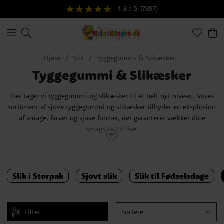
4.8 / 5
(7897)
Hjem
Slik
Tyggegummi & Slikæsker
Tyggegummi & Slikæsker
Her tager vi tyggegummi og slikæsker til et helt nyt niveau. Vores
sortiment af sjove tyggegummi og slikæsker tilbyder en eksplosion
af smage, farver og sjove former, der garanteret vækker dine
smagsløg til live.
Vores udvalg inkluderer alt fra de klassiske tyggegummier som
Hubba Bubba med langvarig smag til de mere sjove og eventyrlige
varianter som dinosauræg og tyggegummi med colasmag. For
Slik i Storpak
Sjovt slik
Slik til Fødselsdage
dem, der foretrækker noget mindre klistret slik, har vi slikæsker
fyldt med lækkerier. Opdag vores favoritter som Zoo og Pim Pim
eller dyk ned i barndommens nostalgi med Pippi Langstrømpes
Filter
Sortere
Krumelurpiller. Hver æske er en invitation til at udforske og nyde!