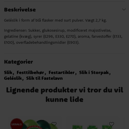
Beskrivelse
Geléslik i form af blå flasker med surt pulver. Vægt 2,7 kg.
Ingredienser: Sukker, glukosesirup, modificeret majsstivelse,
gelatine (kvæg), syrer (E296, E330, E270), aroma, farvestoffer (E133,
E100), overfladebehandlingsmidler (E903).
Kategorier
Slik
Festtilbehør
Festartikler
Slik i Storpak
Geléslik
Slik til Fastelavn
Lignende produkter vi tror du vil
kunne lide