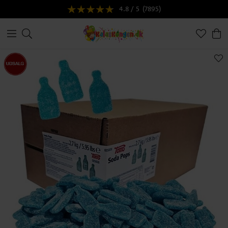
4.8 / 5
(7895)