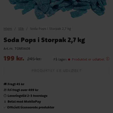
Hjem
Slik
Soda Pops i Storpak 2,7 kg
Soda Pops i Storpak 2,7 kg
Art.nr.
TOM5608
Nupris
:
199 kr.
Tidligere pris
:
245 kr.
199 kr.
245 kr.
På lager
:
Produktet er udløbet
PRODUKTET ER UDLØBET
Fragt 45 kr
🚚
Fri fragt over 499 kr
🎁
Leveringstid 2-3 hverdage
⏱️
Betal med MobilePay
📱
Officielt licenserede produkter
✅