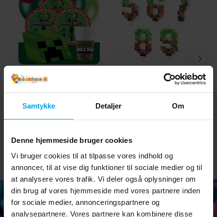
Minecraft - Festpakke
Kagelys Pixel 5-9 år
F
8-24 personer
149 kr.
15 kr.
Nupris
:
149 kr.
Tidligere
Pris
:
15 kr.
Samtykke
Detaljer
Om
159 kr.
pris
:
159 kr.
GÅ TIL
GÅ TIL
Denne hjemmeside bruger cookies
Vi bruger cookies til at tilpasse vores indhold og
annoncer, til at vise dig funktioner til sociale medier og til
at analysere vores trafik. Vi deler også oplysninger om
din brug af vores hjemmeside med vores partnere inden
for sociale medier, annonceringspartnere og
analysepartnere. Vores partnere kan kombinere disse