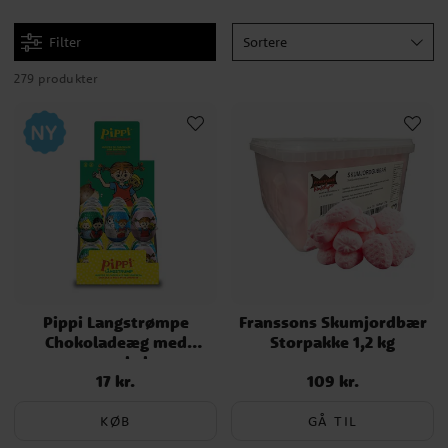
Filter
Sortere
279 produkter
Pippi Langstrømpe
Franssons Skumjordbær
Chokoladeæg med
Storpakke 1,2 kg
overraskelse
17 kr.
109 kr.
Pris
:
17 kr.
Pris
:
109 kr.
KØB
GÅ TIL