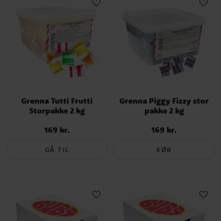
Grenna Tutti Frutti
Grenna Piggy Fizzy stor
Storpakke 2 kg
pakke 2 kg
169 kr.
169 kr.
Pris
:
169 kr.
Pris
:
169 kr.
GÅ TIL
KØB