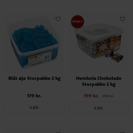
Blåt øje Storpakke 2 kg
Hemkola Chokolade
Storpakke 2 kg
179 kr.
199 kr.
Pris
:
179 kr.
Nupris
:
199 kr.
Tidligere pris
:
219 kr.
219 kr.
KØB
KØB