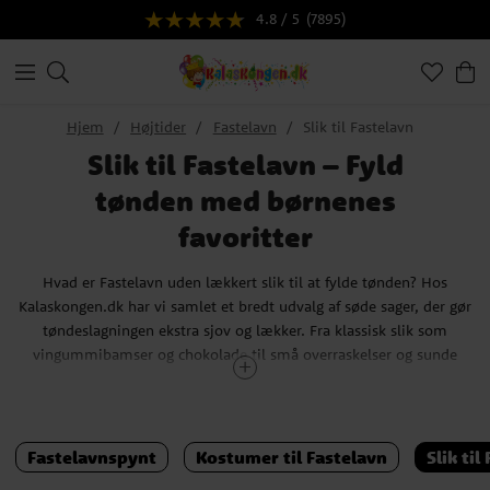
4.8 / 5
(7895)
Hjem
Højtider
Fastelavn
Slik til Fastelavn
Slik til Fastelavn – Fyld
tønden med børnenes
favoritter
Hvad er Fastelavn uden lækkert slik til at fylde tønden? Hos
Kalaskongen.dk har vi samlet et bredt udvalg af søde sager, der gør
tøndeslagningen ekstra sjov og lækker. Fra klassisk slik som
vingummibamser og chokolade til små overraskelser og sunde
alternativer – vi har noget for enhver smag.
Fyld tønden med børnenes favoritter, og skab en uforglemmelig
Fastelavn, hvor alle får en sød belønning. Se vores udvalg, og find
Fastelavnspynt
Kostumer til Fastelavn
Slik til
det perfekte slik til årets sjoveste fest!