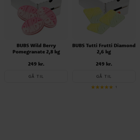
BUBS Wild Berry
BUBS Tutti Frutti Diamond
Pomegranate 2,8 kg
2,6 kg
249 kr.
249 kr.
Pris
:
249 kr.
Pris
:
249 kr.
GÅ TIL
GÅ TIL
1