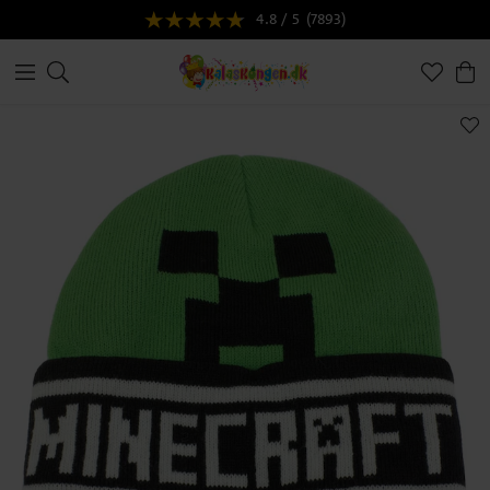
4.8 / 5
(7893)