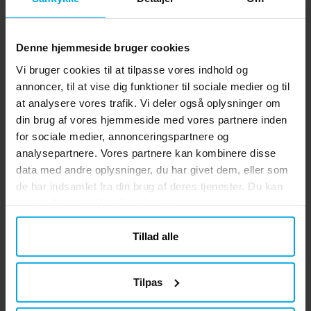
Lampen er 21 cm høj og har to forskellige
lystilstande: farvevalg og farvepulserende.
Pris
279 kr.
:
279 kr.
Med fem forskellige farver kan du skabe en
Denne hjemmeside bruger cookies
stemningsfuld atmosfære i dit rum.
KØB
Vi bruger cookies til at tilpasse vores indhold og
Lampen drives af 3 stk. AA-batterier, der
annoncer, til at vise dig funktioner til sociale medier og til
gør den nem at placere hvor som helst i
Minecraft Bamse Steve 23 cm
at analysere vores trafik. Vi deler også oplysninger om
dit hjem. Denne Axolotl-lampe er ikke
Bamse, der forestiller Steve fra spillet
kun en kilde til lys, men også en
din brug af vores hjemmeside med vores partnere inden
Minecraft. Steve er 23 cm høj og er lavet af
charmerende interiørdetalje, der vil glæde
for sociale medier, annonceringspartnere og
100% polyester. Officielt licenseret
alle Minecraft-fans.
analysepartnere. Vores partnere kan kombinere disse
produkt.
Pris
169 kr.
:
169 kr.
data med andre oplysninger, du har givet dem, eller som
de har indsamlet fra din brug af deres tjenester. Du kan
KØB
ændre dit samtykke til enhver tid.
Tillad alle
Lignende produkter vi tror du vil
kunne lide
Tilpas