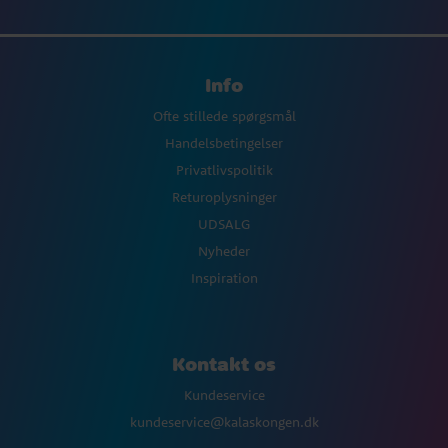
Info
Ofte stillede spørgsmål
Handelsbetingelser
Privatlivspolitik
Returoplysninger
UDSALG
Nyheder
Inspiration
Kontakt os
Kundeservice
kundeservice@kalaskongen.dk