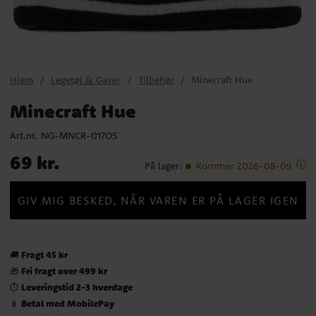
Hjem
Legetøj & Gaver
Tilbehør
Minecraft Hue
Minecraft Hue
Art.nr.
NG-MNCR-017OS
Pris
:
69 kr.
69 kr.
På lager
:
Kommer 2026-08-09
GIV MIG BESKED, NÅR VAREN ER PÅ LAGER IGEN
Fragt 45 kr
🚚
Fri fragt over 499 kr
🎁
Leveringstid 2-3 hverdage
⏱️
Betal med MobilePay
📱