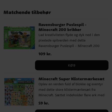
Matchende tilbehør
Ravensburger Puslespil -
Minecraft 200 brikker
Lad kreativiteten flyde og dyk ned i den
pixelede spilverden med dette
Ravensburger Puslespil - Minecraft 200
brikker. Motivet er fyldt med action, hvor
Pris
109 kr.
:
109 kr.
Steve og Alex flyver over et landskab med
creepers og grise - og spændende detaljer
KØB
for alle fans af spillet. Puslespillet består af
200 brikker og måler 36 x 49 cm færdigt.
Minecraft Super Klistermærkesæt
Brikkerne klikker nemt på plads, hvilket
Oplev en verden fuld af blokke og eventyr
gør det til en nem og sjov oplevelse for
med dette store klistermærkesæt fra
Minecraft-fans.
Minecraft. Sættet indeholder flere ark med
i alt 300 motiver af figurer, værktøj, dyr
Pris
59 kr.
:
59 kr.
og genstande fra spillet. Perfekt til kreativ
leg, notesbøger, skolebøger eller bare til at