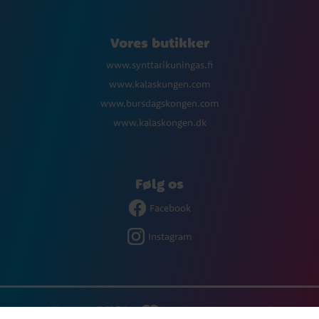
Vores butikker
www.synttarikuningas.fi
www.kalaskungen.com
www.bursdagskongen.com
www.kalaskongen.dk
Følg os
Facebook
Instagram