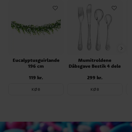
Eucalyptusguirlande
Mumitroldene
196 cm
Dåbsgave Bestik 4 dele
119 kr.
299 kr.
Pris
:
119 kr.
Pris
:
299 kr.
KØB
KØB