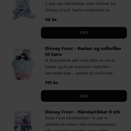
3-pak sæt hårtilbehør med motiver fra
Disneys Frost! Sættet indeholder to
smukke hårspænder med lyseblå sløjfer
Pris
46 kr.
:
46 kr.
med Elsa og Olaf samt en glitrende blå
scrunchie med søde kaninører.
KØB
Disney Frost - Kasket og solbriller
til børn
Et fortryllende sæt med både en smuk
kasket og et par premium solbriller i
børnestørrelse – perfekt til små Frost-
fans! Kasketten er dekoreret med elskede
Pris
119 kr.
:
119 kr.
karakterer fra Frost, og de matchende
solbriller giver både stil og beskyttelse på
KØB
solrige dage. Kasketten har en omkreds på
53 cm og kan justeres bagpå, hvilket gør,
Disney Frost - Hårelastikker 8 stk
at den som regel passer til børn i alderen
Disse Frost hårelastikker i 8-pak er
ca. 4 til 6 år. Solbrillerne er
perfekte til enhver lille modeentusiasts
laboratorietestede og opfylder følgende
håraccessorie-samling. Hver pakke