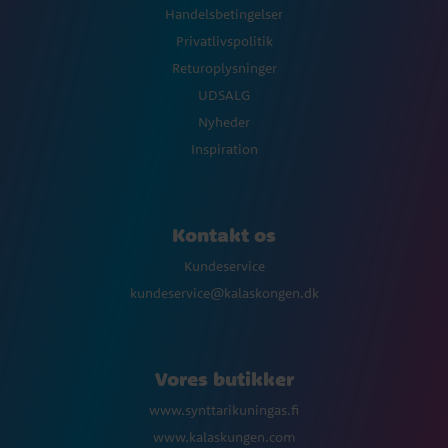
Handelsbetingelser
Privatlivspolitik
Returoplysninger
UDSALG
Nyheder
Inspiration
Kontakt os
Kundeservice
kundeservice@kalaskongen.dk
Vores butikker
www.synttarikuningas.fi
www.kalaskungen.com