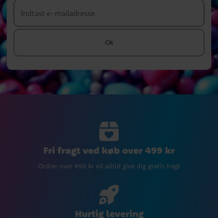
Ok
Fri fragt ved køb over 499 kr
Ordrer over 499 kr vil alltid give dig gratis fragt
Hurtig levering