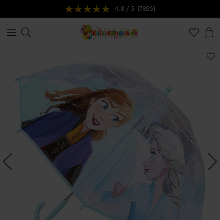
4.8 / 5
(7895)