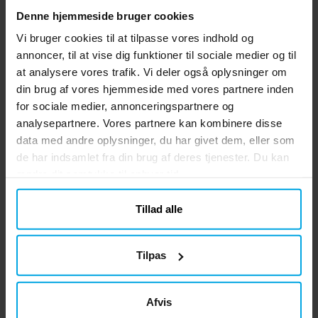
Disney Frost - Halskæde og
Denne hjemmeside bruger cookies
armbånd til børn
Vi bruger cookies til at tilpasse vores indhold og
Frost halskæde og armbånd til børn er et
annoncer, til at vise dig funktioner til sociale medier og til
charmerende smykkesæt til alle små fans
at analysere vores trafik. Vi deler også oplysninger om
af Disney's Frost.
din brug af vores hjemmeside med vores partnere inden
Pris
49 kr.
:
49 kr.
for sociale medier, annonceringspartnere og
analysepartnere. Vores partnere kan kombinere disse
KØB
data med andre oplysninger, du har givet dem, eller som
de har indsamlet fra din brug af deres tjenester. Du kan
Disney Frost - Kasket til børn
ændre dit samtykke til enhver tid.
Destiny
Fin kasket til børn i smukke farvenuancer
Tillad alle
med den smukke prinsesse Elsa fra
Disneys Frost. Kasketten er lavet af 65%
bomuld og 35% polyester. Kasketten har
Pris
89 kr.
:
89 kr.
Tilpas
en omkreds på 53 cm og kan justeres
bagpå, hvilket gør, at den som regel passer
KØB
til børn i alderen ca. 4 til 6 år.
Afvis