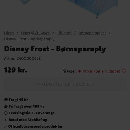
Hjem
Legetøj & Gaver
Tilbehør
Børneparaplyer
Disney Frost - Børneparaply
Disney Frost - Børneparaply
Art.nr.
2400000658
Pris
:
129 kr.
129 kr.
På lager
:
Produktet er udløbet
PRODUKTET ER UDLØBET
Fragt 45 kr
🚚
Fri fragt over 499 kr
🎁
Leveringstid 2-3 hverdage
⏱️
Betal med MobilePay
📱
Officielt licenserede produkter
✅