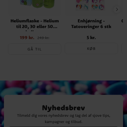
Heliumflaske - Helium
Enhjørning -
Ch
til 20, 30 eller 50
Tatoveringer 6 stk
balloner
199 kr.
5 kr.
Nupris
:
199 kr.
Tidligere
Pris
:
5 kr.
249 kr.
pris
:
249 kr.
KØB
GÅ TIL
Nyhedsbrev
Tilmeld dig vores nyhedsbrev og tag del af sjove tips,
kampagner og tilbud.