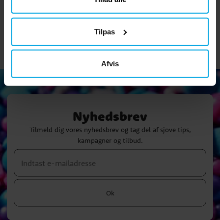
KØB
KØB
Tilpas
Afvis
Nyhedsbrev
Tilmeld dig vores nyhedsbrev og tag del af sjove tips,
kampagner og tilbud.
Ok