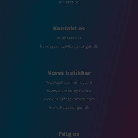
Inspiration
Kontakt os
Kundeservice
kundeservice@kalaskongen.dk
Vores butikker
www.synttarikuningas.fi
www.kalaskungen.com
www.bursdagskongen.com
www.kalaskongen.dk
Følg os