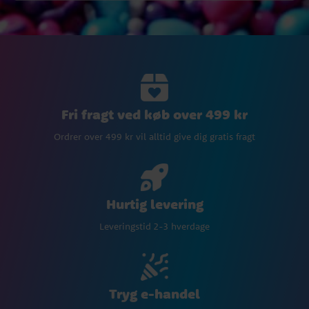
Fri fragt ved køb over 499 kr
Ordrer over 499 kr vil alltid give dig gratis fragt
Hurtig levering
Leveringstid 2-3 hverdage
Tryg e-handel