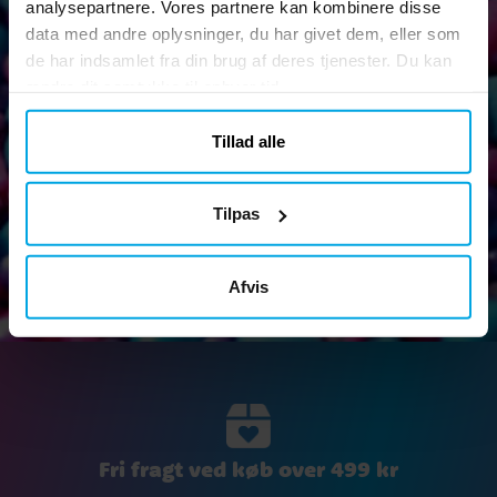
analysepartnere. Vores partnere kan kombinere disse
data med andre oplysninger, du har givet dem, eller som
Nyhedsbrev
de har indsamlet fra din brug af deres tjenester. Du kan
Tilmeld dig vores nyhedsbrev og tag del af sjove tips,
ændre dit samtykke til enhver tid.
kampagner og tilbud.
Tillad alle
Tilpas
Ok
Afvis
Fri fragt ved køb over 499 kr