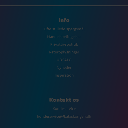
Info
Ofte stillede spørgsmål
Handelsbetingelser
Privatlivspolitik
Returoplysninger
UDSALG
Nyheder
Inspiration
Kontakt os
Kundeservice
kundeservice@kalaskongen.dk