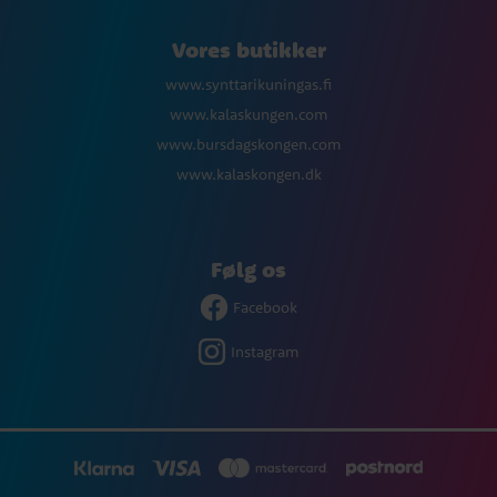
Vores butikker
www.synttarikuningas.fi
www.kalaskungen.com
www.bursdagskongen.com
www.kalaskongen.dk
Følg os
Facebook
Instagram