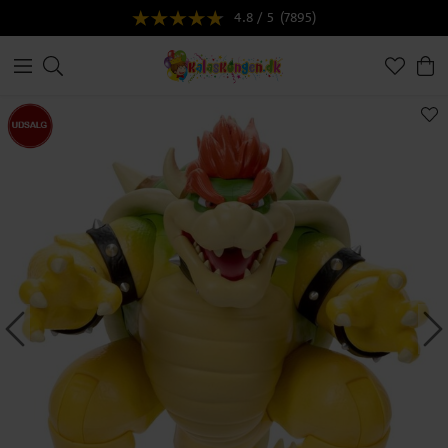
4.8 / 5
(7895)