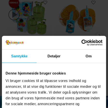
Heliumflaske - Helium
Chokolademønter i Guld
H
til 20, 30 eller 50
15 stk
balloner
Samtykke
Detaljer
Om
199 kr.
29 kr.
Nupris
:
199 kr.
Tidligere
Pris
:
29 kr.
249 kr.
pris
:
249 kr.
KØB
GÅ TIL
Denne hjemmeside bruger cookies
Vi bruger cookies til at tilpasse vores indhold og
annoncer, til at vise dig funktioner til sociale medier og til
at analysere vores trafik. Vi deler også oplysninger om
din brug af vores hjemmeside med vores partnere inden
for sociale medier, annonceringspartnere og