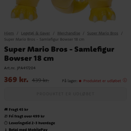
Hjem
Legetøj & Gaver
Merchandise
Super Mario Bros
Super Mario Bros - Samlefigur Bowser 18 cm
Super Mario Bros - Samlefigur
Bowser 18 cm
Art.nr.
JPA417204
Nupris
:
369 kr.
Tidligere pris
:
439 kr.
369 kr.
439 kr.
På lager
:
Produktet er udløbet
PRODUKTET ER UDLØBET
Fragt 45 kr
🚚
Fri fragt over 499 kr
🎁
Leveringstid 2-3 hverdage
⏱️
Betal med MobilePay
📱