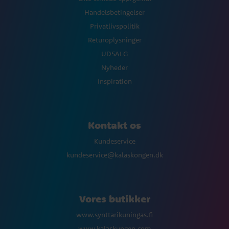
Handelsbetingelser
Privatlivspolitik
Returoplysninger
UDSALG
Nyheder
Inspiration
Kontakt os
Kundeservice
kundeservice@kalaskongen.dk
Vores butikker
www.synttarikuningas.fi
www.kalaskungen.com