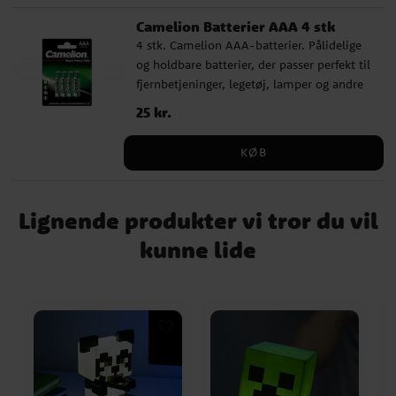
Camelion Batterier AAA 4 stk
4 stk. Camelion AAA-batterier. Pålidelige
og holdbare batterier, der passer perfekt til
fjernbetjeninger, legetøj, lamper og andre
hverdagsting.
Pris
25 kr.
:
25 kr.
KØB
Lignende produkter vi tror du vil
kunne lide