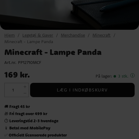
Hjem
Legetøj & Gaver
Merchandise
Minecraft
Minecraft - Lampe Panda
Minecraft - Lampe Panda
Art.nr.
PP12710MCF
Pris
:
169 kr.
169 kr.
På lager
:
3 stk.
LÆG I INDKØBSKURV
Fragt 45 kr
🚚
Fri fragt over 499 kr
🎁
Leveringstid 2-3 hverdage
⏱️
Betal med MobilePay
📱
Officielt licenserede produkter
✅