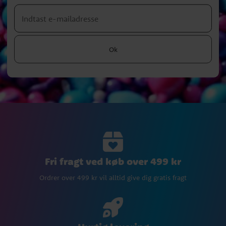
Ok
Fri fragt ved køb over 499 kr
Ordrer over 499 kr vil alltid give dig gratis fragt