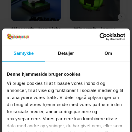
Minecraft - Icon Light
Minecraft - Lampe
Panda
Creeper
139 kr.
149 kr.
Pris
:
139 kr.
Pris
:
149 kr.
Samtykke
Detaljer
Om
KØB
KØB
Denne hjemmeside bruger cookies
Andre købte også
Vi bruger cookies til at tilpasse vores indhold og
annoncer, til at vise dig funktioner til sociale medier og til
at analysere vores trafik. Vi deler også oplysninger om
din brug af vores hjemmeside med vores partnere inden
for sociale medier, annonceringspartnere og
analysepartnere. Vores partnere kan kombinere disse
data med andre oplysninger, du har givet dem, eller som