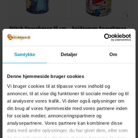
Stitch Sparebøsse 15 cm
Spiderman Sparebøsse
15 cm
39 kr.
39 kr.
Pris
:
39 kr.
Pris
:
39 kr.
Samtykke
Detaljer
Om
KØB
KØB
Denne hjemmeside bruger cookies
Andre købte også
Vi bruger cookies til at tilpasse vores indhold og
annoncer, til at vise dig funktioner til sociale medier og til
at analysere vores trafik. Vi deler også oplysninger om
din brug af vores hjemmeside med vores partnere inden
for sociale medier, annonceringspartnere og
analysepartnere. Vores partnere kan kombinere disse
data med andre oplysninger, du har givet dem, eller som
de har indsamlet fra din brug af deres tjenester. Du kan