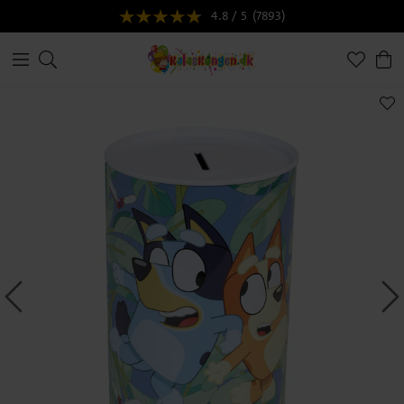
4.8 / 5
(7893)