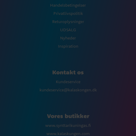
Handelsbetingelser
Privatlivspolitik
Returoplysninger
UDSALG
Nyheder
Inspiration
Kontakt os
Kundeservice
kundeservice@kalaskongen.dk
Vores butikker
www.synttarikuningas.fi
www.kalaskungen.com