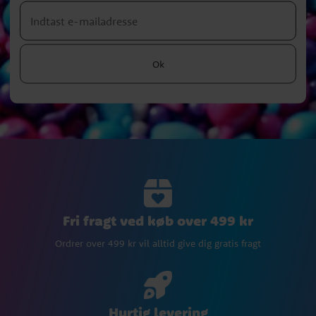
Ok
Fri fragt ved køb over 499 kr
Ordrer over 499 kr vil alltid give dig gratis fragt
Hurtig levering