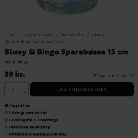
Hjem
Legetøj & Gaver
Merchandise
Disney
Bluey & Bingo Sparebøsse 15 cm
Bluey & Bingo Sparebøsse 15 cm
Art.nr.
88129
Pris
:
39 kr.
39 kr.
På lager
:
11 stk.
LÆG I INDKØBSKURV
Fragt 45 kr
🚚
Fri fragt over 499 kr
🎁
Leveringstid 2-3 hverdage
⏱️
Betal med MobilePay
📱
Officielt licenserede produkter
✅