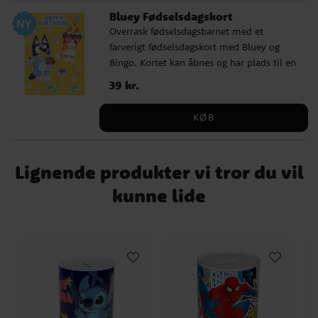
Bluey Fødselsdagskort
Overrask fødselsdagsbarnet med et
farverigt fødselsdagskort med Bluey og
Bingo. Kortet kan åbnes og har plads til en
personlig hilsen på indersiden. En hvid
Pris
39 kr.
:
39 kr.
kuvert medfølger. ✓ Kan åbnes til en
personlig hilsen ✓ Hvid kuvert medfølger
KØB
✓ Størrelse: 17 x 12 cm
Lignende produkter vi tror du vil
kunne lide