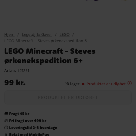
Hjem
Legetøj & Gaver
LEGO
LEGO Minecraft - Steves ørkenekspedition 6+
LEGO Minecraft - Steves
ørkenekspedition 6+
Art.nr.
L21251
Pris
:
99 kr.
99 kr.
På lager
:
Produktet er udløbet
PRODUKTET ER UDLØBET
Fragt 45 kr
🚚
Fri fragt over 499 kr
🎁
Leveringstid 2-3 hverdage
⏱️
Betal med MobilePay
📱