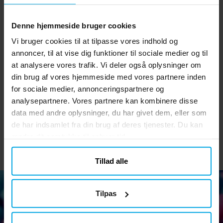
Denne hjemmeside bruger cookies
Vi bruger cookies til at tilpasse vores indhold og
annoncer, til at vise dig funktioner til sociale medier og til
Minecraft - Festpakke
Talballoner Mat Grøn 86
at analysere vores trafik. Vi deler også oplysninger om
8-24 personer
cm
din brug af vores hjemmeside med vores partnere inden
for sociale medier, annonceringspartnere og
149 kr.
29 kr.
Nupris
:
149 kr.
Tidligere
Pris
:
29 kr.
159 kr.
analysepartnere. Vores partnere kan kombinere disse
pris
:
159 kr.
data med andre oplysninger, du har givet dem, eller som
GÅ TIL
GÅ TIL
de har indsamlet fra din brug af deres tjenester. Du kan
ændre dit samtykke til enhver tid.
Tillad alle
Tilpas
Nyhedsbrev