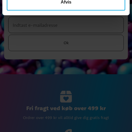
Afvis
Tilmeld dig vores nyhedsbrev og tag del af sjove tips,
kampagner og tilbud.
Ok
Fri fragt ved køb over 499 kr
Ordrer over 499 kr vil alltid give dig gratis fragt