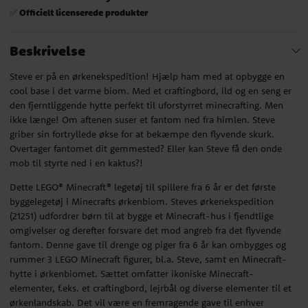
Officielt licenserede produkter
✅
Beskrivelse
Steve er på en ørkenekspedition! Hjælp ham med at opbygge en
cool base i det varme biom. Med et craftingbord, ild og en seng er
den fjerntliggende hytte perfekt til uforstyrret minecrafting. Men
ikke længe! Om aftenen suser et fantom ned fra himlen. Steve
griber sin fortryllede økse for at bekæmpe den flyvende skurk.
Overtager fantomet dit gemmested? Eller kan Steve få den onde
mob til styrte ned i en kaktus?!
Dette LEGO® Minecraft® legetøj til spillere fra 6 år er det første
byggelegetøj i Minecrafts ørkenbiom. Steves ørkenekspedition
(21251) udfordrer børn til at bygge et Minecraft-hus i fjendtlige
omgivelser og derefter forsvare det mod angreb fra det flyvende
fantom. Denne gave til drenge og piger fra 6 år kan ombygges og
rummer 3 LEGO Minecraft figurer, bl.a. Steve, samt en Minecraft-
hytte i ørkenbiomet. Sættet omfatter ikoniske Minecraft-
elementer, f.eks. et craftingbord, lejrbål og diverse elementer til et
ørkenlandskab. Det vil være en fremragende gave til enhver