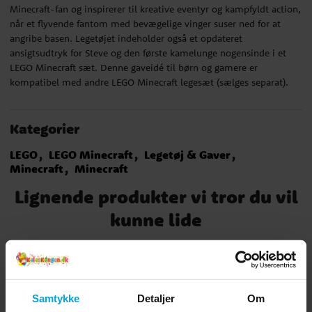
Minecraft-fan og inspirerer til kreative eventyr og kampfyldt action,
når et flyvende fantom med bevægelige vinger suser ned for at
angribe basen. Legetøjet indeholder også et opdateret
ansigtsudtryk for Steve og den første kamelunge nogensinde i et
LEGO Minecraft sæt. Denne gaveidé til børn og gamere er
kompatibel med andre LEGO Minecraft legesæt (sælges separat).
Kategorier
LEGO
LEGO Minecraft
Legetøj & Gaver
Minecraft
Minecraft
Lignende produkter vi tror du vil
kunne lide
Samtykke
Detaljer
Om