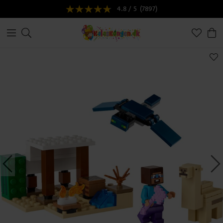
4.8 / 5
(7897)