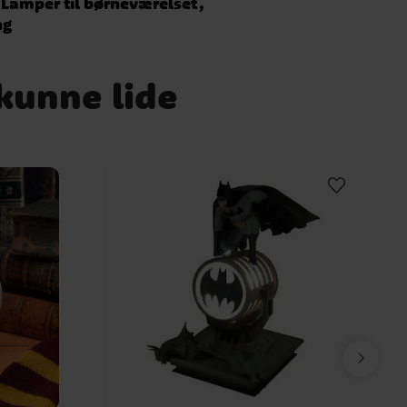
Lamper til børneværelset
ng
 kunne lide