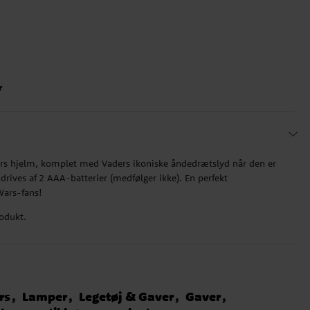
r
ers hjelm, komplet med Vaders ikoniske åndedrætslyd når den er
rives af 2 AAA-batterier (medfølger ikke). En perfekt
 Wars-fans!
rodukt.
rs
Lamper
Legetøj & Gaver
Gaver