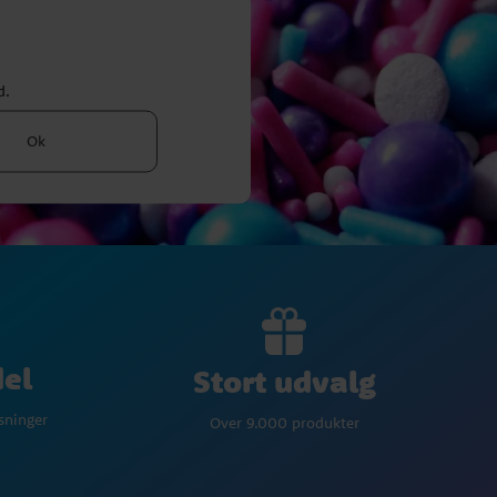
d.
Ok
del
Stort udvalg
øsninger
Over 9.000 produkter