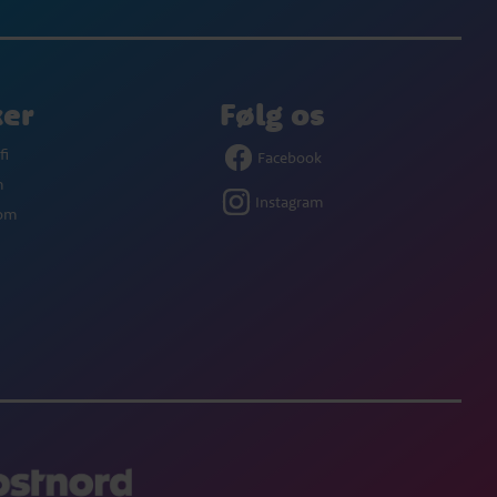
ker
Følg os
fi
Facebook
m
Instagram
com