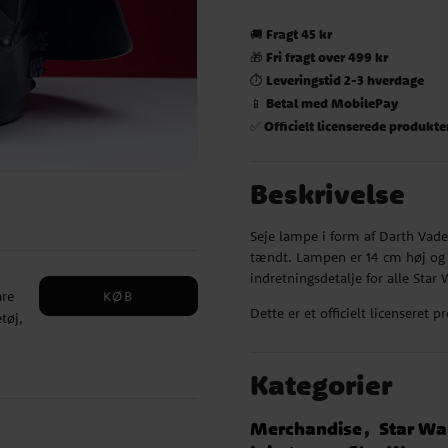
Fragt 45 kr
🚚
Fri fragt over 499 kr
🎁
Leveringstid 2-3 hverdage
⏱️
Betal med MobilePay
📱
Officielt licenserede produkte
✅
Beskrivelse
Seje lampe i form af Darth Vad
tændt. Lampen er 14 cm høj og d
indretningsdetalje for alle Star
KØB
are
Dette er et officielt licenseret p
tøj,
Kategorier
Merchandise
Star Wa