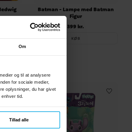
 Hedwig
Batman - Lampe med Batman
Figur
399 kr.
Pris
:
399 kr.
KØB
Om
 medier og til at analysere
nden for sociale medier,
e oplysninger, du har givet
 enhver tid.
Tillad alle