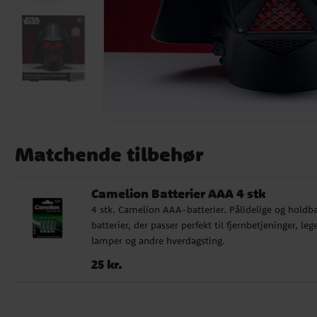
Matchende tilbehør
Camelion Batterier AAA 4 stk
4 stk. Camelion AAA-batterier. Pålidelige og holdb
batterier, der passer perfekt til fjernbetjeninger, lege
lamper og andre hverdagsting.
Pris
:
25 kr.
25 kr.