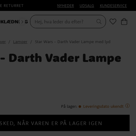
E RETURRET
NYHEDER
UDSALG
KUNDESERVICE
KLÆDNING
ver
Lamper
Star Wars - Darth Vader Lampe med lyd
 - Darth Vader Lampe
På lager
:
Leveringsdato ukendt
SKED, NÅR VAREN ER PÅ LAGER IGEN