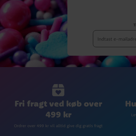
T
Fri fragt ved køb over
Hu
499 kr
Le
Ordrer over 499 kr vil alltid give dig gratis fragt