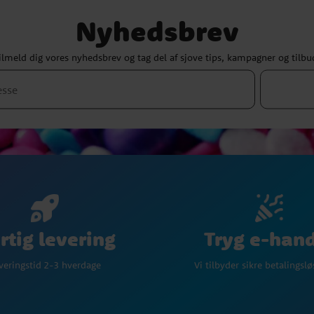
Nyhedsbrev
ilmeld dig vores nyhedsbrev og tag del af sjove tips, kampagner og tilbu
Tryg e-han
rtig levering
Vi tilbyder sikre betalingsl
veringstid 2-3 hverdage