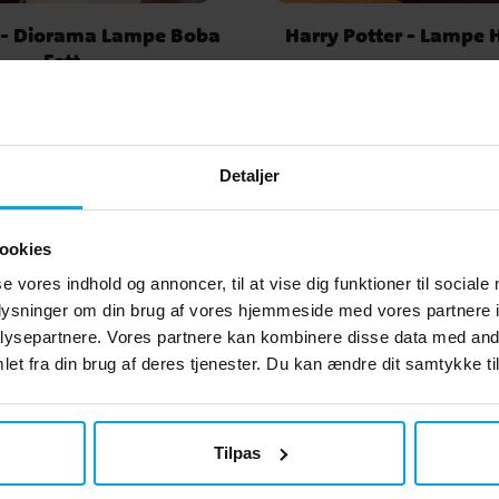
 - Diorama Lampe Boba
Harry Potter - Lampe
Fett
449 kr.
199 kr.
Pris
:
449 kr.
Pris
:
199 kr.
KØB
KØB
Detaljer
Andre købte også
ookies
se vores indhold og annoncer, til at vise dig funktioner til sociale
oplysninger om din brug af vores hjemmeside med vores partnere i
ysepartnere. Vores partnere kan kombinere disse data med andr
et fra din brug af deres tjenester. Du kan ændre dit samtykke til
Tilpas