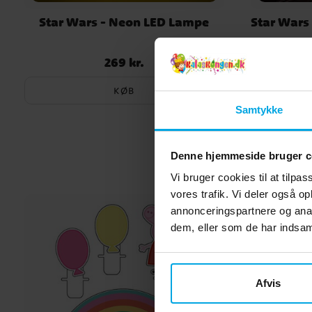
Star Wars - Neon LED Lampe
Star Wars
269 kr.
Pris
:
269 kr.
KØB
Samtykke
Denne hjemmeside bruger c
Vi bruger cookies til at tilpas
vores trafik. Vi deler også 
annonceringspartnere og anal
dem, eller som de har indsaml
Afvis